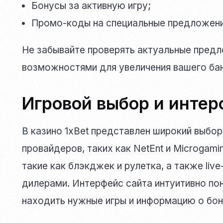
Бонусы за активную игру;
Промо-коды на специальные предложени
Не забывайте проверять актуальные предл
возможностями для увеличения вашего ба
Игровой выбор и интер
В казино 1xBet представлен широкий выбор
провайдеров, таких как NetEnt и Microgam
такие как блэкджек и рулетка, а также li
дилерами. Интерфейс сайта интуитивно пон
находить нужные игры и информацию о бо