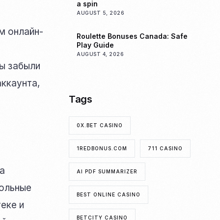
a spin
AUGUST 5, 2026
м онлайн-
Roulette Bonuses Canada: Safe
Play Guide
AUGUST 4, 2026
ы забыли
аккаунта,
Tags
0X.BET CASINO
1REDBONUS.COM
711 CASINO
а
AI PDF SUMMARIZER
тольные
BEST ONLINE CASINO
еке и
BETCITY CASINO