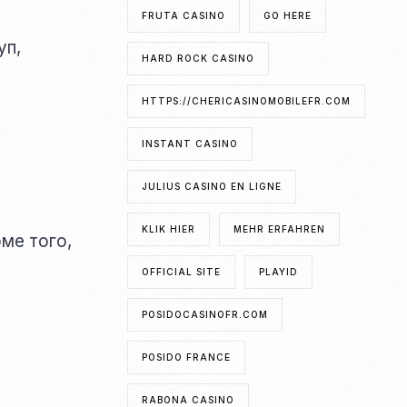
FRUTA CASINO
GO HERE
уп,
HARD ROCK CASINO
HTTPS://CHERICASINOMOBILEFR.COM
INSTANT CASINO
JULIUS CASINO EN LIGNE
KLIK HIER
MEHR ERFAHREN
ме того,
OFFICIAL SITE
PLAYID
POSIDOCASINOFR.COM
POSIDO FRANCE
RABONA CASINO