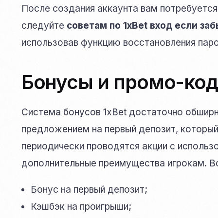
После создания аккаунта вам потребуется 
следуйте
советам по 1xBet вход если за
использовав функцию восстановления паро
Бонусы и промо-ко
Система бонусов 1xBet достаточно обширн
предложением на первый депозит, который
периодически проводятся акции с использ
дополнительные преимущества игрокам. Во
Бонус на первый депозит;
Кэшбэк на проигрыши;