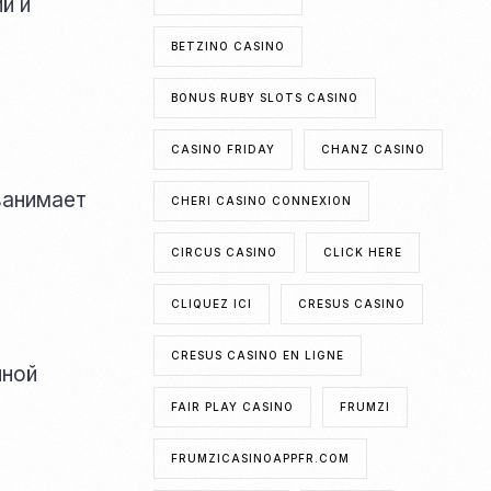
й и
BETZINO CASINO
BONUS RUBY SLOTS CASINO
CASINO FRIDAY
CHANZ CASINO
занимает
CHERI CASINO CONNEXION
CIRCUS CASINO
CLICK HERE
CLIQUEZ ICI
CRESUS CASINO
CRESUS CASINO EN LIGNE
нной
FAIR PLAY CASINO
FRUMZI
FRUMZICASINOAPPFR.COM