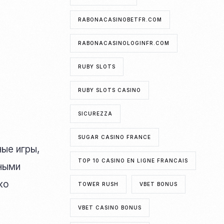
RABONACASINOBETFR.COM
RABONACASINOLOGINFR.COM
RUBY SLOTS
RUBY SLOTS CASINO
SICUREZZA
SUGAR CASINO FRANCE
ые игры,
TOP 10 CASINO EN LIGNE FRANCAIS
ьными
ко
TOWER RUSH
VBET BONUS
VBET CASINO BONUS