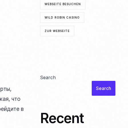
WEBSEITE BESUCHEN
WILD ROBIN CASINO
ZUR WEBSEITE
Search
Search
рты,
ая, что
рейдите в
Recent