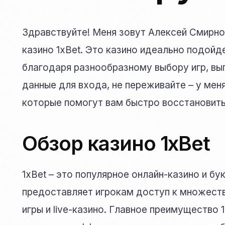
Здравствуйте! Меня зовут Алексей Смирнов
казино 1xBet. Это казино идеально подойде
благодаря разнообразному выбору игр, вы
данные для входа, не переживайте – у меня
которые помогут вам быстро восстановить
Обзор казино 1xBet
1xBet – это популярное онлайн-казино и бу
предоставляет игрокам доступ к множеств
игры и live-казино. Главное преимущество 