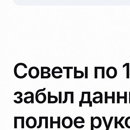
Советы по 1
забыл данн
полное рук