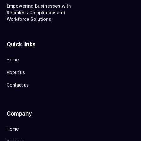
Empowering Businesses with
Seamless Compliance and
Workforce Solutions.
Quick links
Home
About us
Contact us
Company
Home