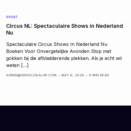
SPORT
Circus NL: Spectaculaire Shows in Nederland
Nu
Spectaculaire Circus Shows In Nederland Nu
Boeken Voor Onvergetelijke Avonden Stop met
gokken bij die afbladderende plekken. Als je echt wil
weten […]
ADMIN@NRHGLOBALHR.COM
MAY 6, 2026
9 MIN READ