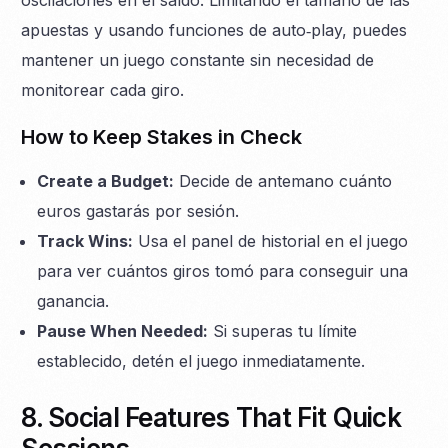
apuestas y usando funciones de auto‑play, puedes
mantener un juego constante sin necesidad de
monitorear cada giro.
How to Keep Stakes in Check
Create a Budget:
Decide de antemano cuánto
euros gastarás por sesión.
Track Wins:
Usa el panel de historial en el juego
para ver cuántos giros tomó para conseguir una
ganancia.
Pause When Needed:
Si superas tu límite
establecido, detén el juego inmediatamente.
8. Social Features That Fit Quick