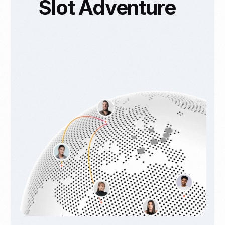
Slot Adventure