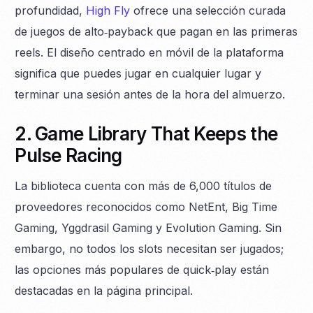
profundidad,
High Fly
ofrece una selección curada
de juegos de alto‑payback que pagan en las primeras
reels. El diseño centrado en móvil de la plataforma
significa que puedes jugar en cualquier lugar y
terminar una sesión antes de la hora del almuerzo.
2. Game Library That Keeps the
Pulse Racing
La biblioteca cuenta con más de 6,000 títulos de
proveedores reconocidos como NetEnt, Big Time
Gaming, Yggdrasil Gaming y Evolution Gaming. Sin
embargo, no todos los slots necesitan ser jugados;
las opciones más populares de quick‑play están
destacadas en la página principal.