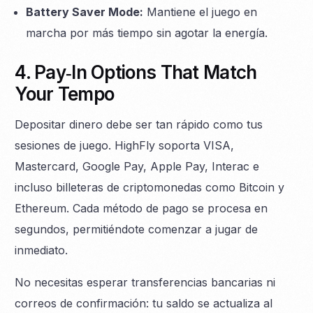
Battery Saver Mode:
Mantiene el juego en
marcha por más tiempo sin agotar la energía.
4. Pay‑In Options That Match
Your Tempo
Depositar dinero debe ser tan rápido como tus
sesiones de juego. HighFly soporta VISA,
Mastercard, Google Pay, Apple Pay, Interac e
incluso billeteras de criptomonedas como Bitcoin y
Ethereum. Cada método de pago se procesa en
segundos, permitiéndote comenzar a jugar de
inmediato.
No necesitas esperar transferencias bancarias ni
correos de confirmación: tu saldo se actualiza al