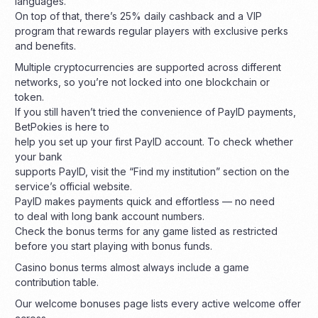
languages.
On top of that, there’s 25% daily cashback and a VIP
program that rewards regular players with exclusive perks
and benefits.
Multiple cryptocurrencies are supported across different
networks, so you’re not locked into one blockchain or
token.
If you still haven’t tried the convenience of PayID payments,
BetPokies is here to
help you set up your first PayID account. To check whether
your bank
supports PayID, visit the “Find my institution” section on the
service’s official website.
PayID makes payments quick and effortless — no need
to deal with long bank account numbers.
Check the bonus terms for any game listed as restricted
before you start playing with bonus funds.
Casino bonus terms almost always include a game
contribution table.
Our welcome bonuses page lists every active welcome offer