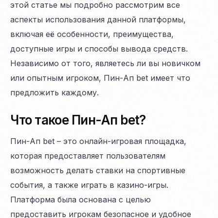
этой статье мы подробно рассмотрим все
аспекты использования данной платформы,
включая её особенности, преимущества,
доступные игры и способы вывода средств.
Независимо от того, являетесь ли вы новичком
или опытным игроком, Пин-Ап bet имеет что
предложить каждому.
Что такое Пин-Ап bet?
Пин-Ап bet – это онлайн-игровая площадка,
которая предоставляет пользователям
возможность делать ставки на спортивные
события, а также играть в казино-игры.
Платформа была основана с целью
предоставить игрокам безопасное и удобное