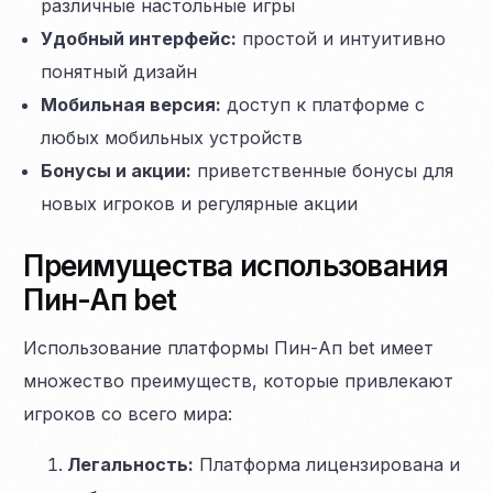
различные настольные игры
Удобный интерфейс:
простой и интуитивно
понятный дизайн
Мобильная версия:
доступ к платформе с
любых мобильных устройств
Бонусы и акции:
приветственные бонусы для
новых игроков и регулярные акции
Преимущества использования
Пин-Ап bet
Использование платформы Пин-Ап bet имеет
множество преимуществ, которые привлекают
игроков со всего мира:
Легальность:
Платформа лицензирована и