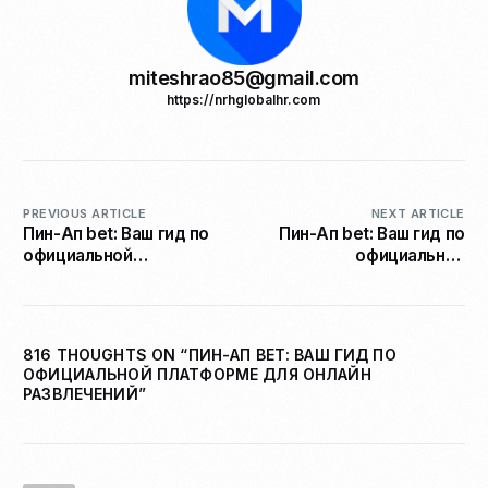
miteshrao85@gmail.com
https://nrhglobalhr.com
PREVIOUS ARTICLE
NEXT ARTICLE
Пин-Ап bet: Ваш гид по
Пин-Ап bet: Ваш гид по
официальной
официальной
платформе для онлайн
платформе для онлайн
развлечений
развлечений
816 THOUGHTS ON “
ПИН-АП BET: ВАШ ГИД ПО
ОФИЦИАЛЬНОЙ ПЛАТФОРМЕ ДЛЯ ОНЛАЙН
РАЗВЛЕЧЕНИЙ
”