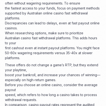
often without wagering requirements. To ensure
the fastest access to your funds, focus on payment methods
supported by Australian online casino fast withdrawal
platforms.
Discrepancies can lead to delays, even at fast payout online
casinos.
When researching options, make sure to prioritize
Australian casino fast withdrawal platforms. This adds hours
to your
first cashout even at instant payout platforms. You might face
50-60x wagering requirements versus 35-40x at slower
platforms.
These offers do not change a game’s RTP, but they extend
your playtime,
boost your bankroll, and increase your chances of winning—
especially on high-return games.
Before you choose an online casino, consider the average
payout
speed, which refers to how long a casino takes to process
withdrawal requests.
In comparison, casino payout rates represent the audited