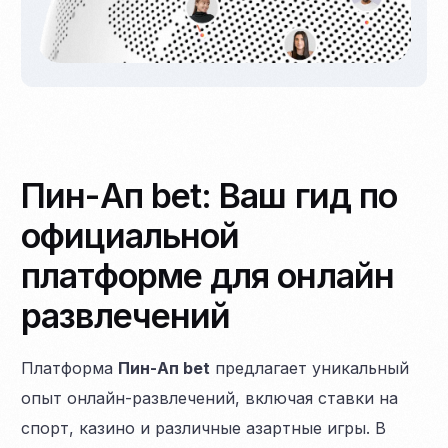
Пин-Ап bet: Ваш гид по
официальной
платформе для онлайн
развлечений
Платформа
Пин-Ап bet
предлагает уникальный
опыт онлайн-развлечений, включая ставки на
спорт, казино и различные азартные игры. В