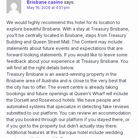
Brisbane casino
says:
May 16, 2026 at 4:51 pm
We would highly recommend this hotel for its location to
explore beautiful Brisbane. With a stay at Treasury Brisbane,
you’ll be centrally located in Brisbane, steps from Treasury
Building and Queen Street Mall. The Content may include
statements about future events and expectations that are
forward looking statements. If you would like to leave some
feedback about your experience at Treasury Brisbane. You
will find all the right details below.
Treasury Brisbane is an award-winning property in the
Brisbane area of Australia and is close to the very best that
the city has to offer. The event centre is already taking
bookings and future openings at Queen’s Wharf will include
the Dorsett and Rosewood hotels. We have people and
automated systems that specialize in detecting fake reviews
submitted to our platform. You can review an accommodation
that you booked through our platform if you stayed there, or
if you got to the property but didn’t actually stay there.
Additional features at this Baroque hotel include wedding