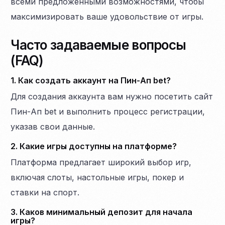
всеми предложенными возможностями, чтобы
максимизировать ваше удовольствие от игры.
Часто задаваемые вопросы
(FAQ)
1. Как создать аккаунт на Пин-Ап bet?
Для создания аккаунта вам нужно посетить сайт
Пин-Ап bet и выполнить процесс регистрации,
указав свои данные.
2. Какие игры доступны на платформе?
Платформа предлагает широкий выбор игр,
включая слоты, настольные игры, покер и
ставки на спорт.
3. Каков минимальный депозит для начала
игры?