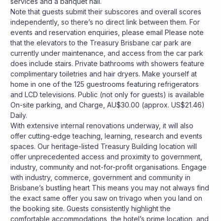
services and a banquet hall.
Note that guests submit their subscores and overall scores
independently, so there’s no direct link between them. For
events and reservation enquiries, please email Please note
that the elevators to the Treasury Brisbane car park are
currently under maintenance, and access from the car park
does include stairs. Private bathrooms with showers feature
complimentary toiletries and hair dryers. Make yourself at
home in one of the 125 guestrooms featuring refrigerators
and LCD televisions. Public (not only for guests) is available
On-site parking, and Charge, AU$30.00 (approx. US$21.46)
Daily.
With extensive internal renovations underway, it will also
offer cutting-edge teaching, learning, research and events
spaces. Our heritage-listed Treasury Building location will
offer unprecedented access and proximity to government,
industry, community and not-for-profit organisations. Engage
with industry, commerce, government and community in
Brisbane’s bustling heart This means you may not always find
the exact same offer you saw on trivago when you land on
the booking site. Guests consistently highlight the
comfortable accommodations, the hotel’s prime location, and