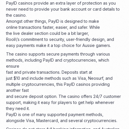
PayID casinos provide an extra layer of protection as you
never need to provide your bank account or card details to
the casino.
Amongst other things, PayID is designed to make
online transactions faster, easier, and safer. While
the live dealer section could be a bit larger,
Rooli\’s commitment to security, user-friendly design, and
easy payments make it a top choice for Aussie gamers.
The casino supports secure payments through various
methods, including PayID and cryptocurrencies, which
ensure
fast and private transactions. Deposits start at
just $10 and include methods such as Visa, Neosurf, and
multiple cryptocurrencies, this PayID casinos providing
another fast
and secure deposit option. The casino offers 24/7 customer
support, making it easy for players to get help whenever
they need it.
PayID is one of many supported payment methods,
alongside Visa, Mastercard, and several cryptocurrencies.