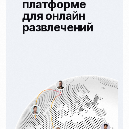
платформе
для онлайн
развлечений