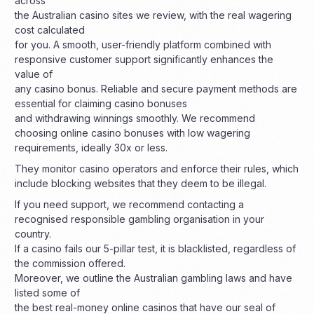
across
the Australian casino sites we review, with the real wagering
cost calculated
for you. A smooth, user-friendly platform combined with
responsive customer support significantly enhances the
value of
any casino bonus. Reliable and secure payment methods are
essential for claiming casino bonuses
and withdrawing winnings smoothly. We recommend
choosing online casino bonuses with low wagering
requirements, ideally 30x or less.
They monitor casino operators and enforce their rules, which
include blocking websites that they deem to be illegal.
If you need support, we recommend contacting a
recognised responsible gambling organisation in your
country.
If a casino fails our 5-pillar test, it is blacklisted, regardless of
the commission offered.
Moreover, we outline the Australian gambling laws and have
listed some of
the best real-money online casinos that have our seal of