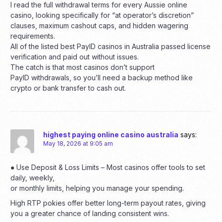
I read the full withdrawal terms for every Aussie online
casino, looking specifically for “at operator’s discretion”
clauses, maximum cashout caps, and hidden wagering
requirements.
All of the listed best PayID casinos in Australia passed license
verification and paid out without issues.
The catch is that most casinos don’t support
PayID withdrawals, so you’ll need a backup method like
crypto or bank transfer to cash out.
highest paying online casino australia
says:
May 18, 2026 at 9:05 am
● Use Deposit & Loss Limits – Most casinos offer tools to set
daily, weekly,
or monthly limits, helping you manage your spending.
High RTP pokies offer better long-term payout rates, giving
you a greater chance of landing consistent wins.