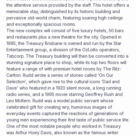
the attentive service provided by the staff. This hotel offers a
memorable stay, distinguished by its historic building and
pervasive old-world charm, featuring soaring high ceilings
and exceptionally spacious rooms.
The new complex will consist of five luxury hotels, 50 bars
and restaurants plus a new theatre for the city. Opened in
1995, the Treasury Brisbane is owned and run by the Star
Entertainment group, a division of the OzLotto operators,
Tabcorp. The Treasury building will then be converted into a
stunning signature place to shop, while its top two floors will
feature a range of with premium hotel rooms by The Ritz-
Carlton. Rudd wrote a series of stories called ‘On Our
Selection’, which gave rise to the cultural icons ‘Dad and
Dave’ who featured in a 1920 silent movie, a long running
radio series, and a 1995 movie starring Geoffrey Rush and
Leo McKern. Rudd was a model public servant whose
celebrated gift for creating wry, humorous images of
everyday events captured the reactions of generations of
young men experiencing their first taste of public service life.
One of the most notable people who worked in Treasury
was Arthur Hoey Davis, also known as the famous writer