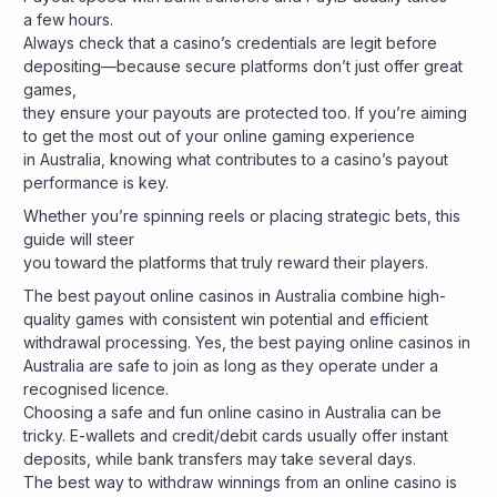
a few hours.
Always check that a casino’s credentials are legit before
depositing—because secure platforms don’t just offer great
games,
they ensure your payouts are protected too. If you’re aiming
to get the most out of your online gaming experience
in Australia, knowing what contributes to a casino’s payout
performance is key.
Whether you’re spinning reels or placing strategic bets, this
guide will steer
you toward the platforms that truly reward their players.
The best payout online casinos in Australia combine high-
quality games with consistent win potential and efficient
withdrawal processing. Yes, the best paying online casinos in
Australia are safe to join as long as they operate under a
recognised licence.
Choosing a safe and fun online casino in Australia can be
tricky. E-wallets and credit/debit cards usually offer instant
deposits, while bank transfers may take several days.
The best way to withdraw winnings from an online casino is