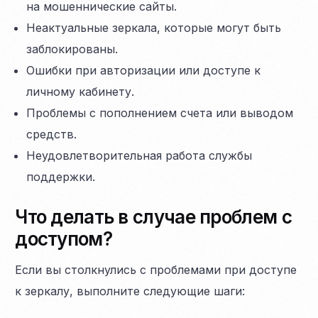
на мошеннические сайты.
Неактуальные зеркала, которые могут быть
заблокированы.
Ошибки при авторизации или доступе к
личному кабинету.
Проблемы с пополнением счета или выводом
средств.
Неудовлетворительная работа службы
поддержки.
Что делать в случае проблем с
доступом?
Если вы столкнулись с проблемами при доступе
к зеркалу, выполните следующие шаги: