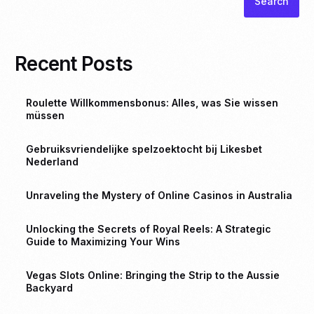
Search
Recent Posts
Roulette Willkommensbonus: Alles, was Sie wissen
müssen
Gebruiksvriendelijke spelzoektocht bij Likesbet
Nederland
Unraveling the Mystery of Online Casinos in Australia
Unlocking the Secrets of Royal Reels: A Strategic
Guide to Maximizing Your Wins
Vegas Slots Online: Bringing the Strip to the Aussie
Backyard