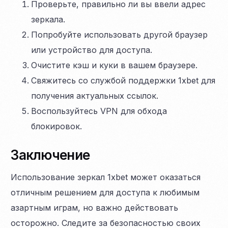
Проверьте, правильно ли вы ввели адрес
зеркала.
Попробуйте использовать другой браузер
или устройство для доступа.
Очистите кэш и куки в вашем браузере.
Свяжитесь со службой поддержки 1xbet для
получения актуальных ссылок.
Воспользуйтесь VPN для обхода
блокировок.
Заключение
Использование зеркал 1xbet может оказаться
отличным решением для доступа к любимым
азартным играм, но важно действовать
осторожно. Следите за безопасностью своих