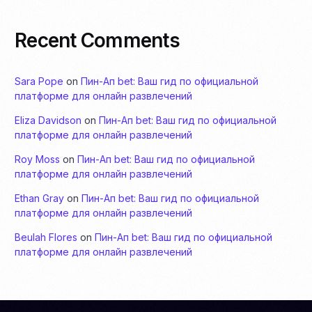
Recent Comments
Sara Pope
on
Пин-Ап bet: Ваш гид по официальной
платформе для онлайн развлечений
Eliza Davidson
on
Пин-Ап bet: Ваш гид по официальной
платформе для онлайн развлечений
Roy Moss
on
Пин-Ап bet: Ваш гид по официальной
платформе для онлайн развлечений
Ethan Gray
on
Пин-Ап bet: Ваш гид по официальной
платформе для онлайн развлечений
Beulah Flores
on
Пин-Ап bet: Ваш гид по официальной
платформе для онлайн развлечений