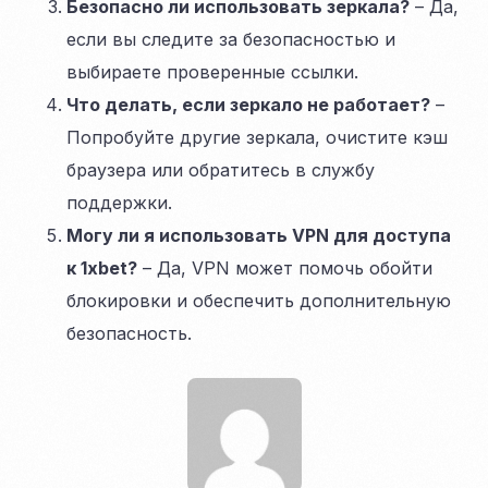
Безопасно ли использовать зеркала?
– Да,
если вы следите за безопасностью и
выбираете проверенные ссылки.
Что делать, если зеркало не работает?
–
Попробуйте другие зеркала, очистите кэш
браузера или обратитесь в службу
поддержки.
Могу ли я использовать VPN для доступа
к 1xbet?
– Да, VPN может помочь обойти
блокировки и обеспечить дополнительную
безопасность.