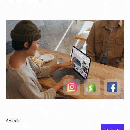
Search