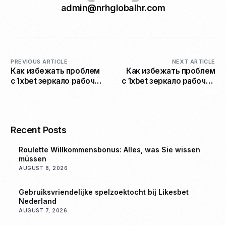
admin@nrhglobalhr.com
PREVIOUS ARTICLE
NEXT ARTICLE
Как избежать проблем
Как избежать проблем
с 1xbet зеркало рабочее
с 1xbet зеркало рабочее
на сегодня
на сегодня
Recent Posts
Roulette Willkommensbonus: Alles, was Sie wissen
müssen
AUGUST 8, 2026
Gebruiksvriendelijke spelzoektocht bij Likesbet
Nederland
AUGUST 7, 2026