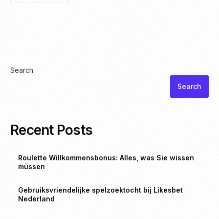
Search
Search
Recent Posts
Roulette Willkommensbonus: Alles, was Sie wissen
müssen
Gebruiksvriendelijke spelzoektocht bij Likesbet
Nederland