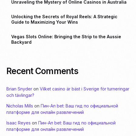
Unraveling the Mystery of Online Casinos in Australia
Unlocking the Secrets of Royal Reels: A Strategic
Guide to Maximizing Your Wins
Vegas Slots Online: Bringing the Strip to the Aussie
Backyard
Recent Comments
Brian Snyder
on
Vilket casino är bäst i Sverige för turneringar
och tävlingar?
Nicholas Mills
on
Пин-Ап bet: Ваш гид по официальной
платформе для онлайн развлечений
Isaac Reyes
on
Пин-Ап bet: Ваш гид по официальной
платформе для онлайн развлечений