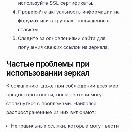
используйте SSL-сертификаты.
Проверяйте актуальность информации на
форумах или в группах, посвящённых
ставкам.
Следите за обновлениями сайта для
получения свежих ссылок на зеркала.
Частые проблемы при
использовании зеркал
К сожалению, даже при соблюдении всех мер
предосторожности, пользователи могут
столкнуться с проблемами. Наиболее
распространённые из них включают:
Неправильные ссылки, которые могут вести