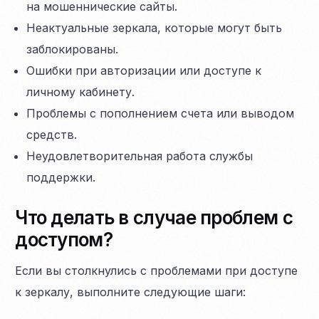
на мошеннические сайты.
Неактуальные зеркала, которые могут быть
заблокированы.
Ошибки при авторизации или доступе к
личному кабинету.
Проблемы с пополнением счета или выводом
средств.
Неудовлетворительная работа службы
поддержки.
Что делать в случае проблем с
доступом?
Если вы столкнулись с проблемами при доступе
к зеркалу, выполните следующие шаги: