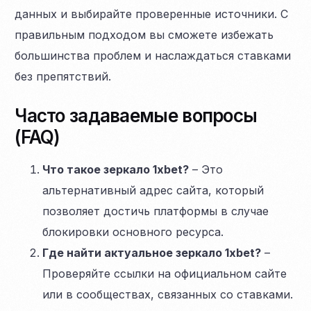
данных и выбирайте проверенные источники. С
правильным подходом вы сможете избежать
большинства проблем и наслаждаться ставками
без препятствий.
Часто задаваемые вопросы
(FAQ)
Что такое зеркало 1xbet?
– Это
альтернативный адрес сайта, который
позволяет достичь платформы в случае
блокировки основного ресурса.
Где найти актуальное зеркало 1xbet?
–
Проверяйте ссылки на официальном сайте
или в сообществах, связанных со ставками.