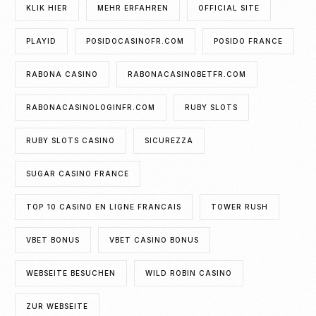
KLIK HIER
MEHR ERFAHREN
OFFICIAL SITE
PLAYID
POSIDOCASINOFR.COM
POSIDO FRANCE
RABONA CASINO
RABONACASINOBETFR.COM
RABONACASINOLOGINFR.COM
RUBY SLOTS
RUBY SLOTS CASINO
SICUREZZA
SUGAR CASINO FRANCE
TOP 10 CASINO EN LIGNE FRANCAIS
TOWER RUSH
VBET BONUS
VBET CASINO BONUS
WEBSEITE BESUCHEN
WILD ROBIN CASINO
ZUR WEBSEITE