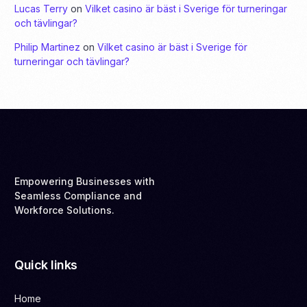
Lucas Terry
on
Vilket casino är bäst i Sverige för turneringar
och tävlingar?
Philip Martinez
on
Vilket casino är bäst i Sverige för
turneringar och tävlingar?
Empowering Businesses with
Seamless Compliance and
Workforce Solutions.
Quick links
Home