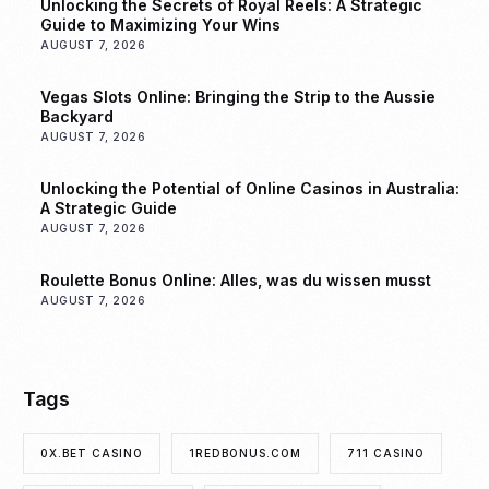
Unlocking the Secrets of Royal Reels: A Strategic
Guide to Maximizing Your Wins
AUGUST 7, 2026
Vegas Slots Online: Bringing the Strip to the Aussie
Backyard
AUGUST 7, 2026
Unlocking the Potential of Online Casinos in Australia:
A Strategic Guide
AUGUST 7, 2026
Roulette Bonus Online: Alles, was du wissen musst
AUGUST 7, 2026
Tags
0X.BET CASINO
1REDBONUS.COM
711 CASINO