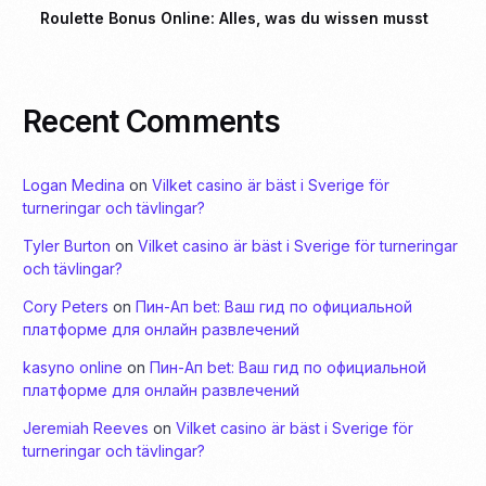
Roulette Bonus Online: Alles, was du wissen musst
Recent Comments
Logan Medina
on
Vilket casino är bäst i Sverige för
turneringar och tävlingar?
Tyler Burton
on
Vilket casino är bäst i Sverige för turneringar
och tävlingar?
Cory Peters
on
Пин-Ап bet: Ваш гид по официальной
платформе для онлайн развлечений
kasyno online
on
Пин-Ап bet: Ваш гид по официальной
платформе для онлайн развлечений
Jeremiah Reeves
on
Vilket casino är bäst i Sverige för
turneringar och tävlingar?