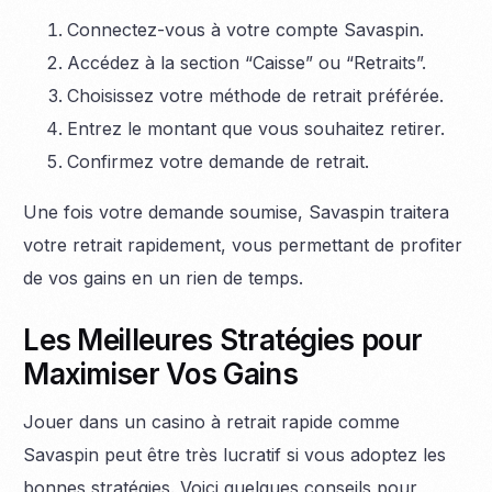
Connectez-vous à votre compte Savaspin.
Accédez à la section “Caisse” ou “Retraits”.
Choisissez votre méthode de retrait préférée.
Entrez le montant que vous souhaitez retirer.
Confirmez votre demande de retrait.
Une fois votre demande soumise, Savaspin traitera
votre retrait rapidement, vous permettant de profiter
de vos gains en un rien de temps.
Les Meilleures Stratégies pour
Maximiser Vos Gains
Jouer dans un casino à retrait rapide comme
Savaspin peut être très lucratif si vous adoptez les
bonnes stratégies. Voici quelques conseils pour