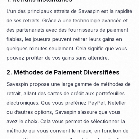
L’un des principaux attraits de Savaspin est la rapidité
de ses retraits. Grâce à une technologie avancée et
des partenariats avec des fournisseurs de paiement
fiables, les joueurs peuvent retirer leurs gains en
quelques minutes seulement. Cela signifie que vous
pouvez profiter de vos gains sans attendre.
2. Méthodes de Paiement Diversifiées
Savaspin propose une large gamme de méthodes de
retrait, allant des cartes de crédit aux portefeuilles
électroniques. Que vous préfériez PayPal, Neteller
ou d’autres options, Savaspin s’assure que vous
avez le choix. Cela vous permet de sélectionner la
méthode qui vous convient le mieux, en fonction de