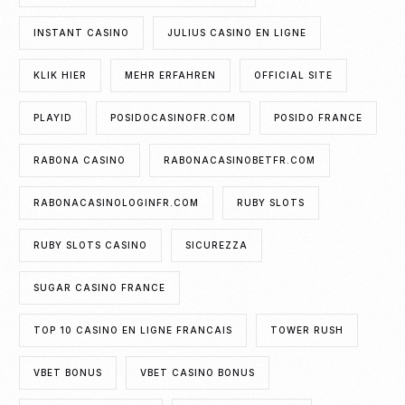
INSTANT CASINO
JULIUS CASINO EN LIGNE
KLIK HIER
MEHR ERFAHREN
OFFICIAL SITE
PLAYID
POSIDOCASINOFR.COM
POSIDO FRANCE
RABONA CASINO
RABONACASINOBETFR.COM
RABONACASINOLOGINFR.COM
RUBY SLOTS
RUBY SLOTS CASINO
SICUREZZA
SUGAR CASINO FRANCE
TOP 10 CASINO EN LIGNE FRANCAIS
TOWER RUSH
VBET BONUS
VBET CASINO BONUS