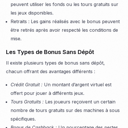
peuvent utiliser les fonds ou les tours gratuits sur
les jeux disponibles.
Retraits : Les gains réalisés avec le bonus peuvent
être retirés après avoir respecté les conditions de
mise.
Les Types de Bonus Sans Dépôt
Il existe plusieurs types de bonus sans dépôt,
chacun offrant des avantages différents :
Crédit Gratuit :
Un montant d’argent virtuel est
offert pour jouer à différents jeux.
Tours Gratuits :
Les joueurs reçoivent un certain
nombre de tours gratuits sur des machines à sous
spécifiques.
Bonus de Cashback :
Un pourcentage des pertes