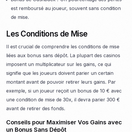
est remboursé au joueur, souvent sans condition
de mise.
Les Conditions de Mise
Il est crucial de comprendre les conditions de mise
liées aux bonus sans dépôt. La plupart des casinos
imposent un multiplicateur sur les gains, ce qui
signifie que les joueurs doivent parier un certain
montant avant de pouvoir retirer leurs gains. Par
exemple, si un joueur reçoit un bonus de 10 € avec
une condition de mise de 30x, il devra parier 300 €
avant de retirer des fonds.
Conseils pour Maximiser Vos Gains avec
un Bonus Sans Dépôt