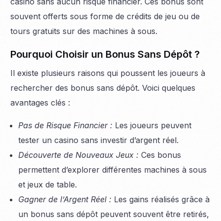
casino sans aucun risque financier. Ces bonus sont
souvent offerts sous forme de crédits de jeu ou de
tours gratuits sur des machines à sous.
Pourquoi Choisir un Bonus Sans Dépôt ?
Il existe plusieurs raisons qui poussent les joueurs à
rechercher des bonus sans dépôt. Voici quelques
avantages clés :
Pas de Risque Financier :
Les joueurs peuvent
tester un casino sans investir d’argent réel.
Découverte de Nouveaux Jeux :
Ces bonus
permettent d’explorer différentes machines à sous
et jeux de table.
Gagner de l’Argent Réel :
Les gains réalisés grâce à
un bonus sans dépôt peuvent souvent être retirés,