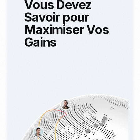
Vous Devez
Savoir pour
Maximiser Vos
Gains