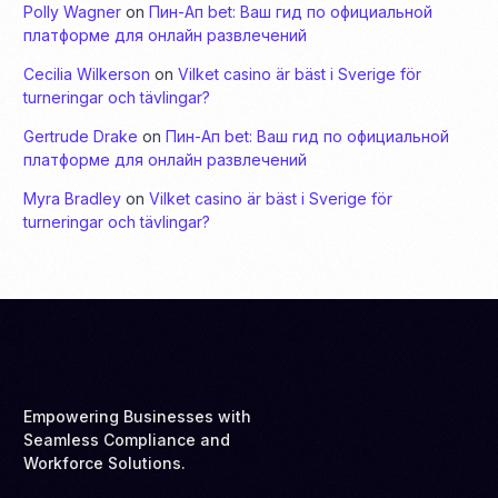
Polly Wagner
on
Пин-Ап bet: Ваш гид по официальной
платформе для онлайн развлечений
Cecilia Wilkerson
on
Vilket casino är bäst i Sverige för
turneringar och tävlingar?
Gertrude Drake
on
Пин-Ап bet: Ваш гид по официальной
платформе для онлайн развлечений
Myra Bradley
on
Vilket casino är bäst i Sverige för
turneringar och tävlingar?
Empowering Businesses with
Seamless Compliance and
Workforce Solutions.