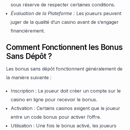
sous réserve de respecter certaines conditions.
Évaluation de la Plateforme :
Les joueurs peuvent
juger de la qualité d’un casino avant de s’engager
financièrement.
Comment Fonctionnent les Bonus
Sans Dépôt ?
Les bonus sans dépôt fonctionnent généralement de
la manière suivante :
Inscription : Le joueur doit créer un compte sur le
casino en ligne pour recevoir le bonus.
Activation : Certains casinos exigent que le joueur
entre un code bonus pour activer l’offre.
Utilisation : Une fois le bonus activé, les joueurs