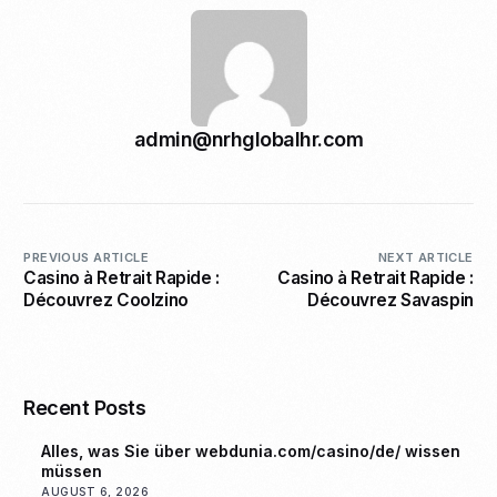
admin@nrhglobalhr.com
PREVIOUS ARTICLE
NEXT ARTICLE
Casino à Retrait Rapide :
Casino à Retrait Rapide :
Découvrez Coolzino
Découvrez Savaspin
Recent Posts
Alles, was Sie über webdunia.com/casino/de/ wissen
müssen
AUGUST 6, 2026