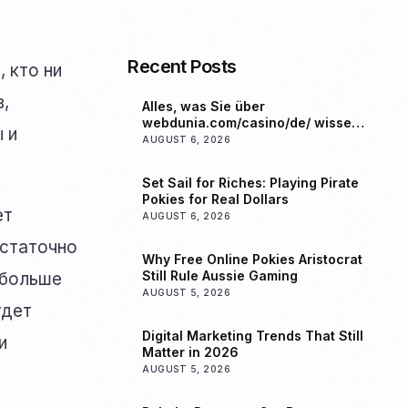
Recent Posts
 кто ни
,
Alles, was Sie über
webdunia.com/casino/de/ wissen
 и
müssen
AUGUST 6, 2026
Set Sail for Riches: Playing Pirate
Pokies for Real Dollars
ет
AUGUST 6, 2026
остаточно
Why Free Online Pokies Aristocrat
Still Rule Aussie Gaming
 больше
AUGUST 5, 2026
удет
Digital Marketing Trends That Still
и
Matter in 2026
AUGUST 5, 2026