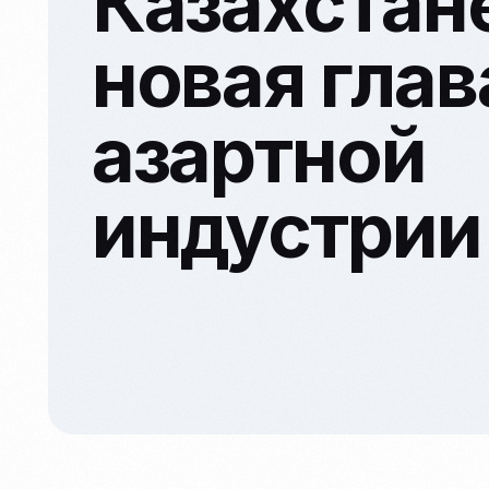
Казахстан
Contract S
новая глав
азартной
индустрии