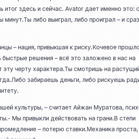
 итог здесь и сейчас. Avator дает именно это: 
 минут.Ты либо выиграл, либо проиграл – и сра
анцы – нация, привыкшая к риску.Кочевое прошло
 быстрые решения – всё это заложено в нас на
т эту черту характера.Ты смотришь на растущи
гда.Либо забираешь деньги, либо рискуешь рад
итету.
 нашей культуры, – считает Айжан Муратова, псих
ы.- Мы привыкли действовать на грани.В степи
промедление – потерю ставки.Механика проста,