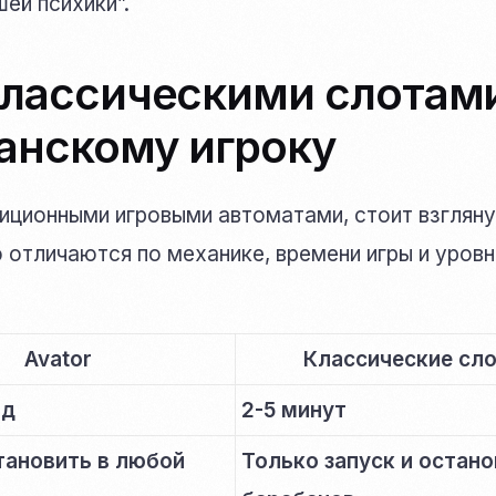
ей психики”.
 классическими слотам
танскому игроку
иционными игровыми автоматами, стоит взгляну
 отличаются по механике, времени игры и уров
Avator
Классические сл
нд
2-5 минут
ановить в любой
Только запуск и остано