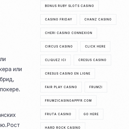
BONUS RUBY SLOTS CASINO
CASINO FRIDAY
CHANZ CASINO
CHERI CASINO CONNEXION
CIRCUS CASINO
CLICK HERE
ли
CLIQUEZ ICI
CRESUS CASINO
кера или
CRESUS CASINO EN LIGNE
брид,
FAIR PLAY CASINO
FRUMZI
 покере.
FRUMZICASINOAPPFR.COM
анских
FRUTA CASINO
GO HERE
лю.Рост
HARD ROCK CASINO