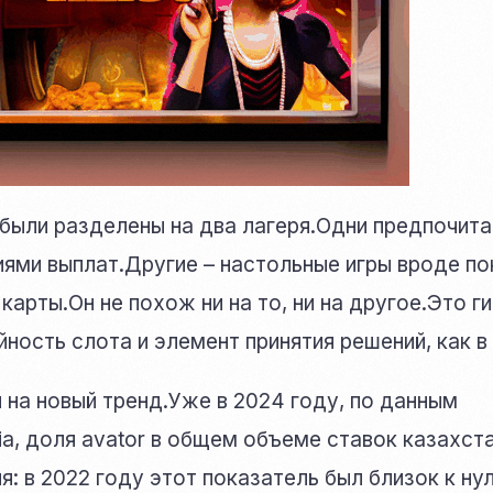
 были разделены на два лагеря.Одни предпочита
иями выплат.Другие – настольные игры вроде по
арты.Он не похож ни на то, ни на другое.Это ги
ность слота и элемент принятия решений, как в
 на новый тренд.Уже в 2024 году, по данным
sia, доля avator в общем объеме ставок казахст
: в 2022 году этот показатель был близок к ну