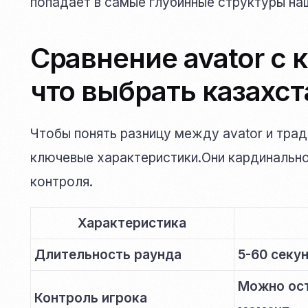
попадает в самые глубинные структуры наш
Сравнение avator с
что выбрать казахс
Чтобы понять разницу между avator и трад
ключевые характеристики.Они кардинально
контроля.
Характеристика
Длительность раунда
5-60 секу
Можно ост
Контроль игрока