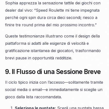
Sophia apprezza la sensazione tattile dei giochi con
dealer dal vivo: “Speed Roulette mi tiene impegnata
perché ogni spin dura circa dieci secondi; riesco a
finire tre round prima del mio prossimo incontro.”
Queste testimonianze illustrano come il design della
piattaforma si adatti alle esigenze di velocità e
gratificazione istantanea dei giocatori, trasformando
brevi pause in opportunità redditizie.
9. Il Flusso di una Sessione Breve
Il ciclo tipico inizia con l’accesso—solitamente tramite
social media o email—e immediatamente si sceglie un
gioco dalla lista raccomandata.
Seleziona le puntate:
Scegli una puntata bassa