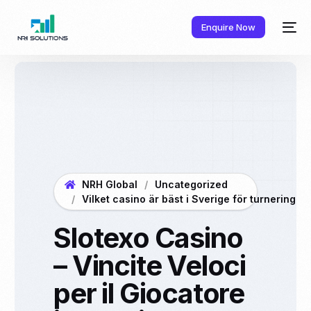
Enquire Now
NRH Global
Uncategorized
Vilket casino är bäst i Sverige för turneringar
Slotexo Casino
– Vincite Veloci
per il Giocatore