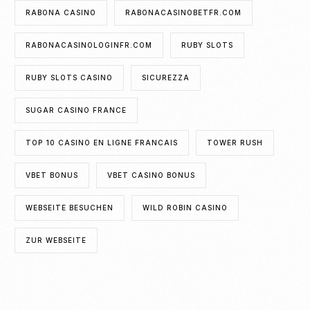
RABONA CASINO
RABONACASINOBETFR.COM
RABONACASINOLOGINFR.COM
RUBY SLOTS
RUBY SLOTS CASINO
SICUREZZA
SUGAR CASINO FRANCE
TOP 10 CASINO EN LIGNE FRANCAIS
TOWER RUSH
VBET BONUS
VBET CASINO BONUS
WEBSEITE BESUCHEN
WILD ROBIN CASINO
ZUR WEBSEITE