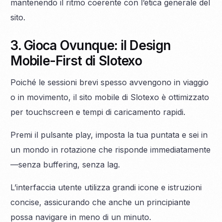
mantenendo il ritmo coerente con l’etica generale del
sito.
3. Gioca Ovunque: il Design
Mobile-First di Slotexo
Poiché le sessioni brevi spesso avvengono in viaggio
o in movimento, il sito mobile di Slotexo è ottimizzato
per touchscreen e tempi di caricamento rapidi.
Premi il pulsante play, imposta la tua puntata e sei in
un mondo in rotazione che risponde immediatamente
—senza buffering, senza lag.
L’interfaccia utente utilizza grandi icone e istruzioni
concise, assicurando che anche un principiante
possa navigare in meno di un minuto.