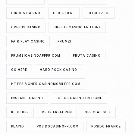
CIRCUS CASINO
CLICK HERE
CLIQUEZ ICI
CRESUS CASINO
CRESUS CASINO EN LIGNE
FAIR PLAY CASINO
FRUMZI
FRUMZICASINOAPPFR.COM
FRUTA CASINO
GO HERE
HARD ROCK CASINO
HTTPS://CHERICASINOMOBILEFR.COM
INSTANT CASINO
JULIUS CASINO EN LIGNE
KLIK HIER
MEHR ERFAHREN
OFFICIAL SITE
PLAYID
POSIDOCASINOFR.COM
POSIDO FRANCE