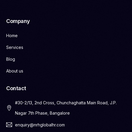
Company
Home
Services
Blog
About us
Contact
#30-2/13, 2nd Cross, Chunchaghatta Main Road, J.P.
Nagar 7th Phase, Bangalore
enquiry@nrhglobalhr.com