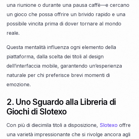
una riunione o durante una pausa caffè—e cercano
un gioco che possa offrire un brivido rapido e una
possibile vincita prima di dover tornare al mondo
reale.
Questa mentalità influenza ogni elemento della
piattaforma, dalla scelta dei titoli al design
dell’interfaccia mobile, garantendo un’esperienza
naturale per chi preferisce brevi momenti di
emozione.
2. Uno Sguardo alla Libreria di
Giochi di Slotexo
Con più di diecimila titoli a disposizione,
Slotexo
offre
una varietà impressionante che si rivolge ancora agli