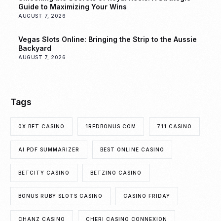
Guide to Maximizing Your Wins
AUGUST 7, 2026
Vegas Slots Online: Bringing the Strip to the Aussie
Backyard
AUGUST 7, 2026
Tags
0X.BET CASINO
1REDBONUS.COM
711 CASINO
AI PDF SUMMARIZER
BEST ONLINE CASINO
BETCITY CASINO
BETZINO CASINO
BONUS RUBY SLOTS CASINO
CASINO FRIDAY
CHANZ CASINO
CHERI CASINO CONNEXION