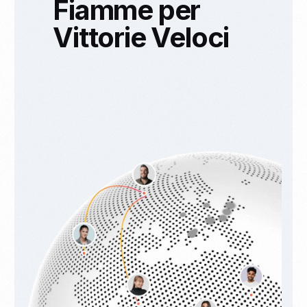
Fiamme per
Vittorie Veloci