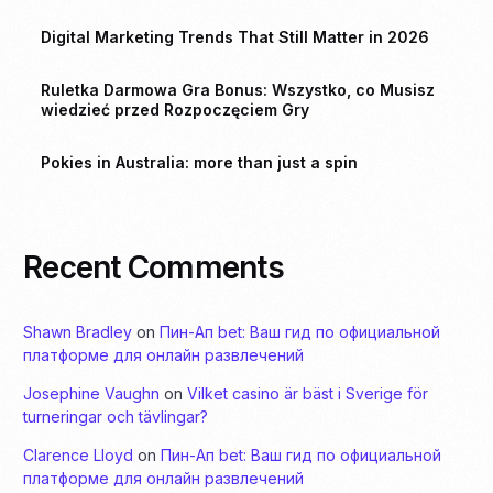
Digital Marketing Trends That Still Matter in 2026
Ruletka Darmowa Gra Bonus: Wszystko, co Musisz
wiedzieć przed Rozpoczęciem Gry
Pokies in Australia: more than just a spin
Recent Comments
Shawn Bradley
on
Пин-Ап bet: Ваш гид по официальной
платформе для онлайн развлечений
Josephine Vaughn
on
Vilket casino är bäst i Sverige för
turneringar och tävlingar?
Clarence Lloyd
on
Пин-Ап bet: Ваш гид по официальной
платформе для онлайн развлечений