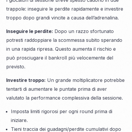
trappole: inseguire le perdite rapidamente e investire
troppo dopo grandi vincite a causa dell’adrenalina.
Inseguire le perdite:
Dopo un razzo sfortunato
potresti raddoppiare la scommessa subito sperando
in una rapida ripresa. Questo aumenta il rischio e
può prosciugare il bankroll più velocemente del
previsto.
Investire troppo:
Un grande moltiplicatore potrebbe
tentarti di aumentare le puntate prima di aver
valutato la performance complessiva della sessione.
Imposta limiti rigorosi per ogni round prima di
iniziare.
Tieni traccia dei guadagni/perdite cumulativi dopo