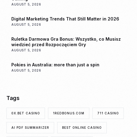
AUGUST 5, 2026
Digital Marketing Trends That Still Matter in 2026
AUGUST 5, 2026
Ruletka Darmowa Gra Bonus: Wszystko, co Musisz
wiedzieć przed Rozpoczęciem Gry
AUGUST 5, 2026
Pokies in Australia: more than just a spin
AUGUST 5, 2026
Tags
0X.BET CASINO
1REDBONUS.COM
711 CASINO
AI PDF SUMMARIZER
BEST ONLINE CASINO