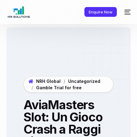
Enquire Now
NRH Global
Uncategorized
Gamble Trial for free
AviaMasters
Slot: Un Gioco
Crash a Raggi