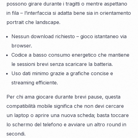
possono girare durante i tragitti o mentre aspettano
in fila – l’interfaccia si adatta bene sia in orientamento
portrait che landscape.
Nessun download richiesto – gioco istantaneo via
browser.
Codice a basso consumo energetico che mantiene
le sessioni brevi senza scaricare la batteria.
Uso dati minimo grazie a grafiche concise e
streaming efficiente.
Per chi ama giocare durante brevi pause, questa
compatibilità mobile significa che non devi cercare
un laptop o aprire una nuova scheda; basta toccare
lo schermo del telefono e avviare un altro round in
secondi.