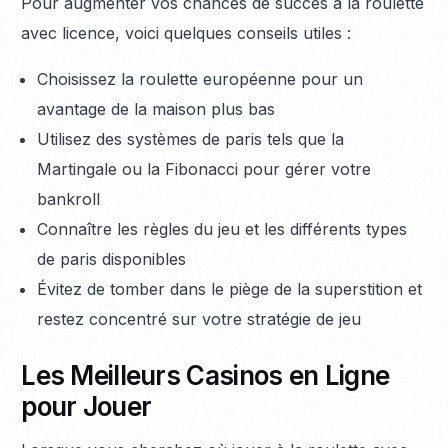
Pour augmenter vos chances de succès à la roulette
avec licence, voici quelques conseils utiles :
Choisissez la roulette européenne pour un
avantage de la maison plus bas
Utilisez des systèmes de paris tels que la
Martingale ou la Fibonacci pour gérer votre
bankroll
Connaître les règles du jeu et les différents types
de paris disponibles
Évitez de tomber dans le piège de la superstition et
restez concentré sur votre stratégie de jeu
Les Meilleurs Casinos en Ligne
pour Jouer