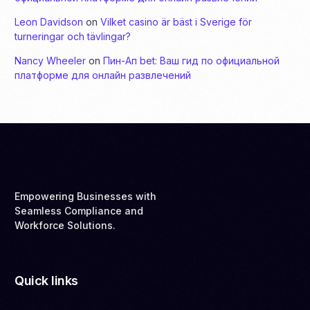
Leon Davidson
on
Vilket casino är bäst i Sverige för
turneringar och tävlingar?
Nancy Wheeler
on
Пин-Ап bet: Ваш гид по официальной
платформе для онлайн развлечений
Empowering Businesses with
Seamless Compliance and
Workforce Solutions.
Quick links