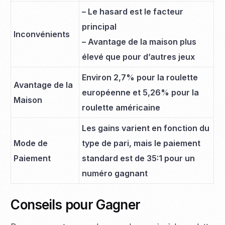
– Le hasard est le facteur
principal
Inconvénients
– Avantage de la maison plus
élevé que pour d’autres jeux
Environ 2,7% pour la roulette
Avantage de la
européenne et 5,26% pour la
Maison
roulette américaine
Les gains varient en fonction du
Mode de
type de pari, mais le paiement
Paiement
standard est de 35:1 pour un
numéro gagnant
Conseils pour Gagner