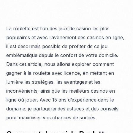
La roulette est l’un des jeux de casino les plus
populaires et avec l’avènement des casinos en ligne,
il est désormais possible de profiter de ce jeu
emblématique depuis le confort de votre domicile.
Dans cet article, nous allons explorer comment
gagner à la roulette avec licence, en mettant en
lumière les stratégies, les avantages et les
inconvénients,
ainsi que les meilleurs casinos en
ligne où jouer. Avec 15 ans d’expérience dans le
domaine, je partagerai des astuces et des conseils
pour maximiser vos chances de succès.