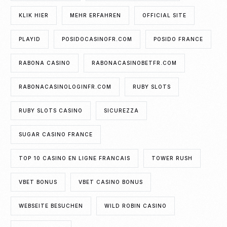
KLIK HIER
MEHR ERFAHREN
OFFICIAL SITE
PLAYID
POSIDOCASINOFR.COM
POSIDO FRANCE
RABONA CASINO
RABONACASINOBETFR.COM
RABONACASINOLOGINFR.COM
RUBY SLOTS
RUBY SLOTS CASINO
SICUREZZA
SUGAR CASINO FRANCE
TOP 10 CASINO EN LIGNE FRANCAIS
TOWER RUSH
VBET BONUS
VBET CASINO BONUS
WEBSEITE BESUCHEN
WILD ROBIN CASINO