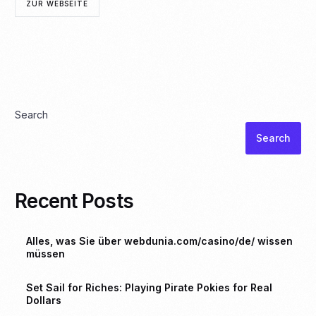
ZUR WEBSEITE
Search
Search
Recent Posts
Alles, was Sie über webdunia.com/casino/de/ wissen
müssen
Set Sail for Riches: Playing Pirate Pokies for Real
Dollars