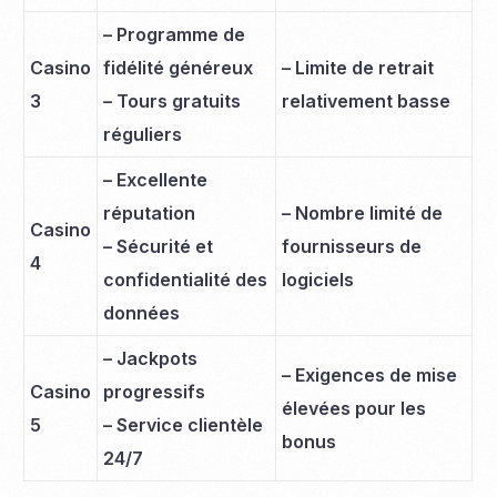
– Programme de
Casino
fidélité généreux
– Limite de retrait
3
– Tours gratuits
relativement basse
réguliers
– Excellente
réputation
– Nombre limité de
Casino
– Sécurité et
fournisseurs de
4
confidentialité des
logiciels
données
– Jackpots
– Exigences de mise
Casino
progressifs
élevées pour les
5
– Service clientèle
bonus
24/7