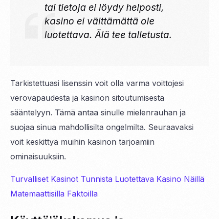
tai tietoja ei löydy helposti,
kasino ei välttämättä ole
luotettava. Älä tee talletusta.
Tarkistettuasi lisenssin voit olla varma voittojesi
verovapaudesta ja kasinon sitoutumisesta
sääntelyyn. Tämä antaa sinulle mielenrauhan ja
suojaa sinua mahdollisilta ongelmilta. Seuraavaksi
voit keskittyä muihin kasinon tarjoamiin
ominaisuuksiin.
Turvalliset Kasinot Tunnista Luotettava Kasino Näillä
Matemaattisilla Faktoilla