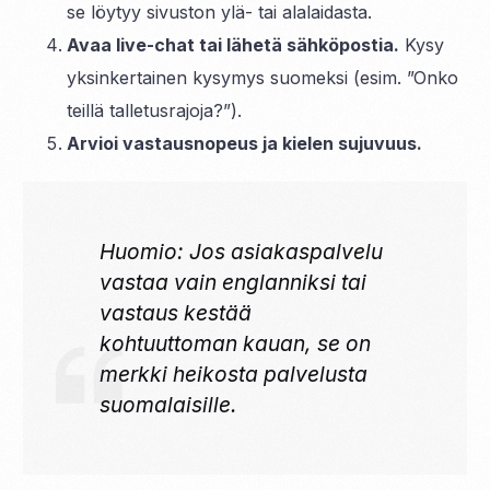
se löytyy sivuston ylä- tai alalaidasta.
Avaa live-chat tai lähetä sähköpostia.
Kysy
yksinkertainen kysymys suomeksi (esim. ”Onko
teillä talletusrajoja?”).
Arvioi vastausnopeus ja kielen sujuvuus.
Huomio: Jos asiakaspalvelu
vastaa vain englanniksi tai
vastaus kestää
kohtuuttoman kauan, se on
merkki heikosta palvelusta
suomalaisille.