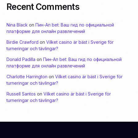
Recent Comments
Nina Black
on
Пин-Ап bet: Ваш гид по официальной
платформе для онлайн развлечений
Birdie Crawford
on
Vilket casino är bäst i Sverige för
turneringar och tävlingar?
Donald Padilla
on
Пин-Ап bet: Ваш гид по официальной
платформе для онлайн развлечений
Charlotte Harrington
on
Vilket casino är bäst i Sverige för
turneringar och tävlingar?
Russell Santos
on
Vilket casino är bäst i Sverige för
turneringar och tävlingar?