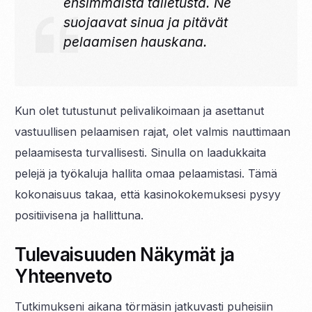
ensimmäistä talletusta. Ne
suojaavat sinua ja pitävät
pelaamisen hauskana.
Kun olet tutustunut pelivalikoimaan ja asettanut
vastuullisen pelaamisen rajat, olet valmis nauttimaan
pelaamisesta turvallisesti. Sinulla on laadukkaita
pelejä ja työkaluja hallita omaa pelaamistasi. Tämä
kokonaisuus takaa, että kasinokokemuksesi pysyy
positiivisena ja hallittuna.
Tulevaisuuden Näkymät ja
Yhteenveto
Tutkimukseni aikana törmäsin jatkuvasti puheisiin