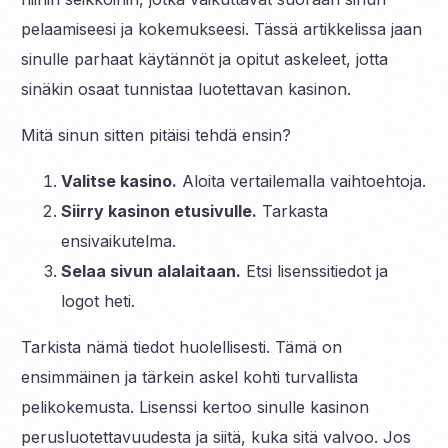
pelaamiseesi ja kokemukseesi. Tässä artikkelissa jaan
sinulle parhaat käytännöt ja opitut askeleet, jotta
sinäkin osaat tunnistaa luotettavan kasinon.
Mitä sinun sitten pitäisi tehdä ensin?
Valitse kasino.
Aloita vertailemalla vaihtoehtoja.
Siirry kasinon etusivulle.
Tarkasta
ensivaikutelma.
Selaa sivun alalaitaan.
Etsi lisenssitiedot ja
logot heti.
Tarkista nämä tiedot huolellisesti. Tämä on
ensimmäinen ja tärkein askel kohti turvallista
pelikokemusta. Lisenssi kertoo sinulle kasinon
perusluotettavuudesta ja siitä, kuka sitä valvoo. Jos