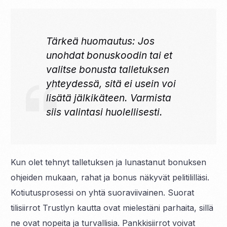
Tärkeä huomautus: Jos
unohdat bonuskoodin tai et
valitse bonusta talletuksen
yhteydessä, sitä ei usein voi
lisätä jälkikäteen. Varmista
siis valintasi huolellisesti.
Kun olet tehnyt talletuksen ja lunastanut bonuksen
ohjeiden mukaan, rahat ja bonus näkyvät pelitililläsi.
Kotiutusprosessi on yhtä suoraviivainen. Suorat
tilisiirrot Trustlyn kautta ovat mielestäni parhaita, sillä
ne ovat nopeita ja turvallisia. Pankkisiirrot voivat