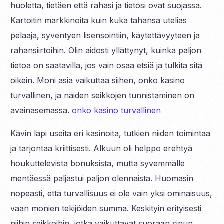
huoletta, tietäen että rahasi ja tietosi ovat suojassa.
Kartoitin markkinoita kuin kuka tahansa utelias
pelaaja, syventyen lisensointiin, käytettävyyteen ja
rahansiirtoihin. Olin aidosti yllättynyt, kuinka paljon
tietoa on saatavilla, jos vain osaa etsiä ja tulkita sitä
oikein. Moni asia vaikuttaa siihen, onko kasino
turvallinen, ja näiden seikkojen tunnistaminen on
avainasemassa.
onko kasino turvallinen
Kävin läpi useita eri kasinoita, tutkien niiden toimintaa
ja tarjontaa kriittisesti. Alkuun oli helppo erehtyä
houkuttelevista bonuksista, mutta syvemmälle
mentäessä paljastui paljon olennaista. Huomasin
nopeasti, että turvallisuus ei ole vain yksi ominaisuus,
vaan monien tekijöiden summa. Keskityin erityisesti
niihin seikkoihin, jotka vaikuttavat suoraan sinun