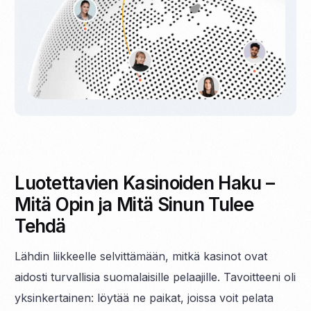
Luotettavien Kasinoiden Haku –
Mitä Opin ja Mitä Sinun Tulee
Tehdä
Lähdin liikkeelle selvittämään, mitkä kasinot ovat
aidosti turvallisia suomalaisille pelaajille. Tavoitteeni oli
yksinkertainen: löytää ne paikat, joissa voit pelata