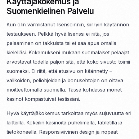
Käyttäjäkokemus ja
Suomenkielinen Palvelu
Kun olin varmistanut lisensoinnin, siirryin käytännön
testaukseen. Pelkkä hyvä lisenssi ei riitä, jos
pelaaminen on takkuista tai et saa apua omalla
kielelläsi. Kokemukseni mukaan suomalaiset pelaajat
arvostavat todella paljon sitä, että koko sivusto toimii
suomeksi. Ei riitä, että etusivu on käännetty –
valikoiden, peliohjeiden ja bonusehtojen on oltava
moitteettomalla suomella. Tässä kohdassa monet
kasinot kompastuivat testissäni.
Hyvä käyttäjäkokemus tarkoittaa myös sujuvuutta eri
laitteilla. Kokeilin kasinoita puhelimella, tabletilla ja
tietokoneella. Responsiviivinen design ja nopeat