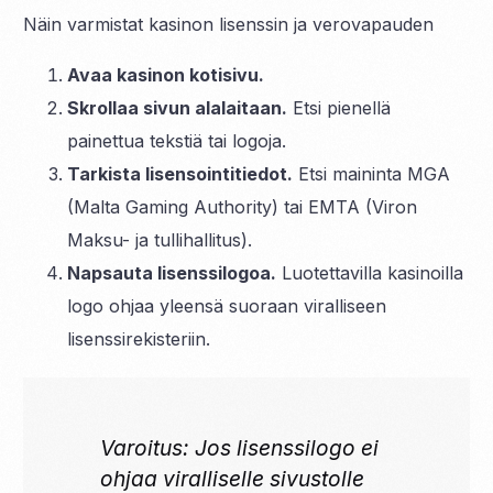
Näin varmistat kasinon lisenssin ja verovapauden
Avaa kasinon kotisivu.
Skrollaa sivun alalaitaan.
Etsi pienellä
painettua tekstiä tai logoja.
Tarkista lisensointitiedot.
Etsi maininta MGA
(Malta Gaming Authority) tai EMTA (Viron
Maksu- ja tullihallitus).
Napsauta lisenssilogoa.
Luotettavilla kasinoilla
logo ohjaa yleensä suoraan viralliseen
lisenssirekisteriin.
Varoitus: Jos lisenssilogo ei
ohjaa viralliselle sivustolle