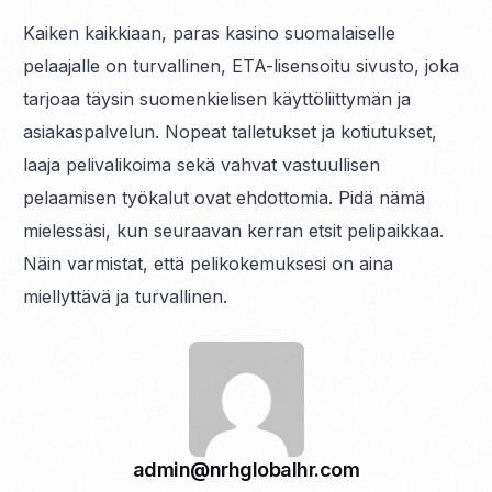
Kaiken kaikkiaan, paras kasino suomalaiselle
pelaajalle on turvallinen, ETA-lisensoitu sivusto, joka
tarjoaa täysin suomenkielisen käyttöliittymän ja
asiakaspalvelun. Nopeat talletukset ja kotiutukset,
laaja pelivalikoima sekä vahvat vastuullisen
pelaamisen työkalut ovat ehdottomia. Pidä nämä
mielessäsi, kun seuraavan kerran etsit pelipaikkaa.
Näin varmistat, että pelikokemuksesi on aina
miellyttävä ja turvallinen.
admin@nrhglobalhr.com