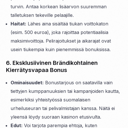
turvin. Antaa korkean lisäarvon suuremman
talletuksen tekeville pelaajille.
Haitat:
Lähes aina sisältää tiukan voittokaton
(esim. 500 euroa), joka rajoittaa potentiaalisia
maksimivoittoja. Pelirajoitukset ja aikarajat ovat
usein tiukempia kuin pienemmissä bonuksissa.
6. Eksklusiivinen Brändikohtainen
Kierrätysvapaa Bonus
Ominaisuudet:
Bonustarjous on saatavilla vain
tiettyjen kumppanuuksien tai kampanjoiden kautta,
esimerkiksi yhteistyössä suomalaisen
urheiluseuran tai pelivalmistajan kanssa. Näitä ei
yleensä löydy suoraan kasinon etusivulta.
Edut:
Voi tarjota parempia ehtoja, kuten