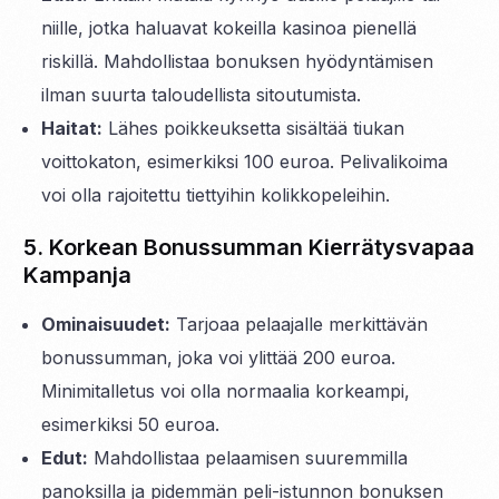
niille, jotka haluavat kokeilla kasinoa pienellä
riskillä. Mahdollistaa bonuksen hyödyntämisen
ilman suurta taloudellista sitoutumista.
Haitat:
Lähes poikkeuksetta sisältää tiukan
voittokaton, esimerkiksi 100 euroa. Pelivalikoima
voi olla rajoitettu tiettyihin kolikkopeleihin.
5. Korkean Bonussumman Kierrätysvapaa
Kampanja
Ominaisuudet:
Tarjoaa pelaajalle merkittävän
bonussumman, joka voi ylittää 200 euroa.
Minimitalletus voi olla normaalia korkeampi,
esimerkiksi 50 euroa.
Edut:
Mahdollistaa pelaamisen suuremmilla
panoksilla ja pidemmän peli-istunnon bonuksen