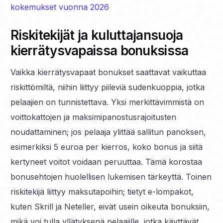
kokemukset vuonna 2026
Riskitekijät ja kuluttajansuoja
kierrätysvapaissa bonuksissa
Vaikka kierrätysvapaat bonukset saattavat vaikuttaa
riskittömiltä, niihin liittyy piileviä sudenkuoppia, jotka
pelaajien on tunnistettava. Yksi merkittävimmistä on
voittokattojen ja maksimipanostusrajoitusten
noudattaminen; jos pelaaja ylittää sallitun panoksen,
esimerkiksi 5 euroa per kierros, koko bonus ja siitä
kertyneet voitot voidaan peruuttaa. Tämä korostaa
bonusehtojen huolellisen lukemisen tärkeyttä. Toinen
riskitekijä liittyy maksutapoihin; tietyt e-lompakot,
kuten Skrill ja Neteller, eivät usein oikeuta bonuksiin,
mikä voi tulla yllätyksenä pelaajille, jotka käyttävät