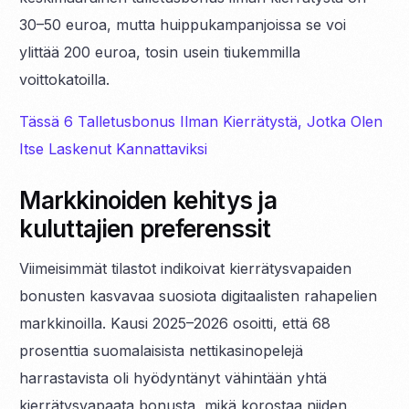
30–50 euroa, mutta huippukampanjoissa se voi
ylittää 200 euroa, tosin usein tiukemmilla
voittokatoilla.
Tässä 6 Talletusbonus Ilman Kierrätystä, Jotka Olen
Itse Laskenut Kannattaviksi
Markkinoiden kehitys ja
kuluttajien preferenssit
Viimeisimmät tilastot indikoivat kierrätysvapaiden
bonusten kasvavaa suosiota digitaalisten rahapelien
markkinoilla. Kausi 2025–2026 osoitti, että 68
prosenttia suomalaisista nettikasinopelejä
harrastavista oli hyödyntänyt vähintään yhtä
kierrätysvapaata bonusta, mikä korostaa niiden