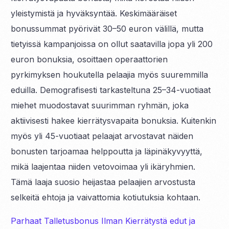
yleistymistä ja hyväksyntää. Keskimääräiset
bonussummat pyörivät 30–50 euron välillä, mutta
tietyissä kampanjoissa on ollut saatavilla jopa yli 200
euron bonuksia, osoittaen operaattorien
pyrkimyksen houkutella pelaajia myös suuremmilla
eduilla. Demografisesti tarkasteltuna 25–34-vuotiaat
miehet muodostavat suurimman ryhmän, joka
aktiivisesti hakee kierrätysvapaita bonuksia. Kuitenkin
myös yli 45-vuotiaat pelaajat arvostavat näiden
bonusten tarjoamaa helppoutta ja läpinäkyvyyttä,
mikä laajentaa niiden vetovoimaa yli ikäryhmien.
Tämä laaja suosio heijastaa pelaajien arvostusta
selkeitä ehtoja ja vaivattomia kotiutuksia kohtaan.
Parhaat Talletusbonus Ilman Kierrätystä edut ja