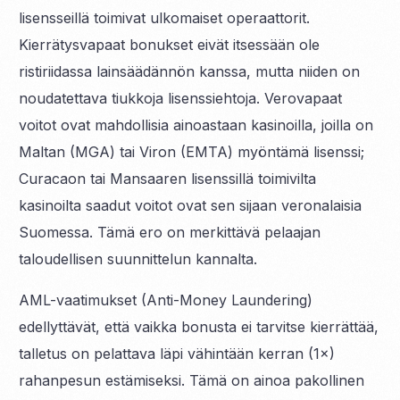
lisensseillä toimivat ulkomaiset operaattorit.
Kierrätysvapaat bonukset eivät itsessään ole
ristiriidassa lainsäädännön kanssa, mutta niiden on
noudatettava tiukkoja lisenssiehtoja. Verovapaat
voitot ovat mahdollisia ainoastaan kasinoilla, joilla on
Maltan (MGA) tai Viron (EMTA) myöntämä lisenssi;
Curacaon tai Mansaaren lisenssillä toimivilta
kasinoilta saadut voitot ovat sen sijaan veronalaisia
Suomessa. Tämä ero on merkittävä pelaajan
taloudellisen suunnittelun kannalta.
AML-vaatimukset (Anti-Money Laundering)
edellyttävät, että vaikka bonusta ei tarvitse kierrättää,
talletus on pelattava läpi vähintään kerran (1×)
rahanpesun estämiseksi. Tämä on ainoa pakollinen