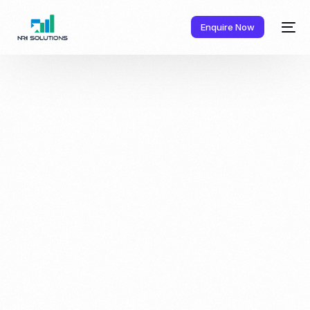
Enquire Now