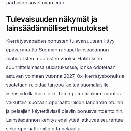
parhaiten soveltuvan edun.
Tulevaisuuden näkymät ja
lainsäädännölliset muutokset
Kierrätysvapaiden bonusten tulevaisuuteen liittyy
epävarmuutta Suomen rahapelilainsäädännön
mahdollisten muutosten vuoksi. Hallituksen
suunnittelemassa uudistuksessa, jonka odotetaan
astuvan voimaan vuonna 2027, 0x-kierrätysbonuksia
saatetaan rajoittaa tai jopa kieltää suomalaisille
lisensoiduilla kasinoilla. Tämä potentiaalinen muutos
vaikuttaisi suoraan operaattoreiden tarjoamiin etuihin
ja pelaajien käytettävissä oleviin bonusvaihtoehtoihin.
Lainsäädännön kehitys edellyttää jatkuvaa seurantaa
sekä operaattoreilta että pelaajilta.