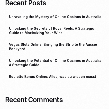
Recent Posts
Unraveling the Mystery of Online Casinos in Australia
Unlocking the Secrets of Royal Reels: A Strategic
Guide to Maximizing Your Wins
Vegas Slots Online: Bringing the Strip to the Aussie
Backyard
Unlocking the Potential of Online Casinos in Australia:
A Strategic Guide
Roulette Bonus Online: Alles, was du wissen musst
Recent Comments