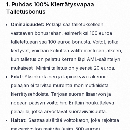
1. Puhdas 100% Kierrätysvapaa
Talletusbonus
Ominaisuudet:
Pelaaja saa talletukselleen
vastaavan bonusrahan, esimerkiksi 100 euroa
talletettuaan saa 100 euroa bonusta. Voitot, jotka
kertyvät, voidaan kotiuttaa välittömästi sen jälkeen,
kun talletus on pelattu kerran läpi AML-sääntelyn
mukaisesti. Minimi talletus on yleensä 20 euroa.
Edut:
Yksinkertainen ja läpinäkyvä rakenne;
pelaajan ei tarvitse murehtia monimutkaisista
kierrätysehdoista. Tarjoaa suoran lisäarvon ja
nopean pääsyn voittoihin. Erittäin houkutteleva
pelaajille, jotka arvostavat suoraviivaisuutta.
Haitat:
Saattaa sisältää voittokaton, joka rajoittaa
maksimivoiton määrää (esim. 500 euroa).