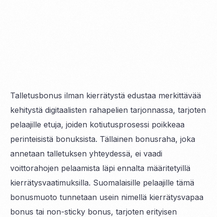
Talletusbonus ilman kierrätystä edustaa merkittävää
kehitystä digitaalisten rahapelien tarjonnassa, tarjoten
pelaajille etuja, joiden kotiutusprosessi poikkeaa
perinteisistä bonuksista. Tällainen bonusraha, joka
annetaan talletuksen yhteydessä, ei vaadi
voittorahojen pelaamista läpi ennalta määritetyillä
kierrätysvaatimuksilla. Suomalaisille pelaajille tämä
bonusmuoto tunnetaan usein nimellä kierrätysvapaa
bonus tai non-sticky bonus, tarjoten erityisen