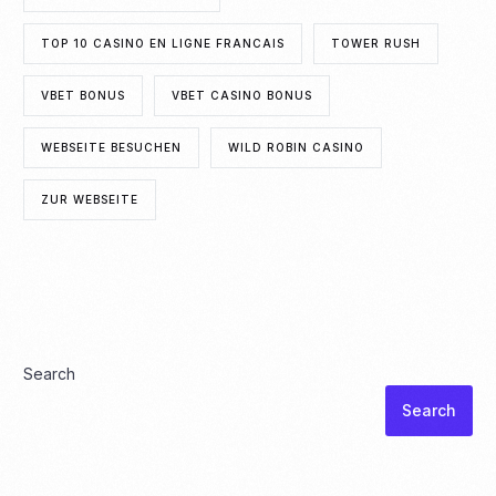
TOP 10 CASINO EN LIGNE FRANCAIS
TOWER RUSH
VBET BONUS
VBET CASINO BONUS
WEBSEITE BESUCHEN
WILD ROBIN CASINO
ZUR WEBSEITE
Search
Search