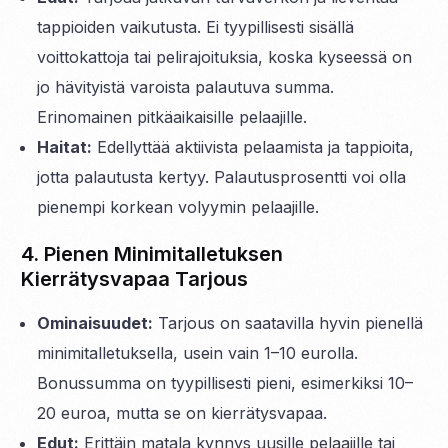
tappioiden vaikutusta. Ei tyypillisesti sisällä
voittokattoja tai pelirajoituksia, koska kyseessä on
jo hävityistä varoista palautuva summa.
Erinomainen pitkäaikaisille pelaajille.
Haitat:
Edellyttää aktiivista pelaamista ja tappioita,
jotta palautusta kertyy. Palautusprosentti voi olla
pienempi korkean volyymin pelaajille.
4. Pienen Minimitalletuksen
Kierrätysvapaa Tarjous
Ominaisuudet:
Tarjous on saatavilla hyvin pienellä
minimitalletuksella, usein vain 1–10 eurolla.
Bonussumma on tyypillisesti pieni, esimerkiksi 10–
20 euroa, mutta se on kierrätysvapaa.
Edut:
Erittäin matala kynnys uusille pelaajille tai