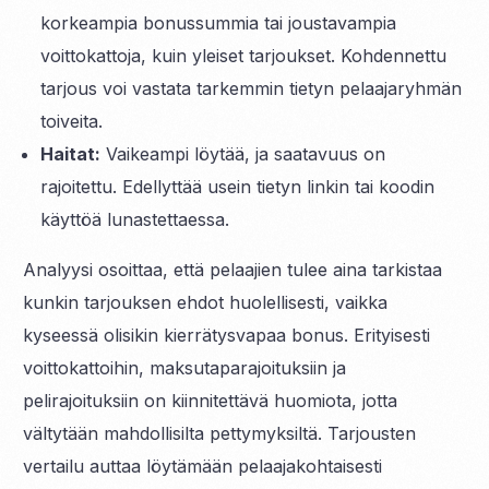
korkeampia bonussummia tai joustavampia
voittokattoja, kuin yleiset tarjoukset. Kohdennettu
tarjous voi vastata tarkemmin tietyn pelaajaryhmän
toiveita.
Haitat:
Vaikeampi löytää, ja saatavuus on
rajoitettu. Edellyttää usein tietyn linkin tai koodin
käyttöä lunastettaessa.
Analyysi osoittaa, että pelaajien tulee aina tarkistaa
kunkin tarjouksen ehdot huolellisesti, vaikka
kyseessä olisikin kierrätysvapaa bonus. Erityisesti
voittokattoihin, maksutaparajoituksiin ja
pelirajoituksiin on kiinnitettävä huomiota, jotta
vältytään mahdollisilta pettymyksiltä. Tarjousten
vertailu auttaa löytämään pelaajakohtaisesti