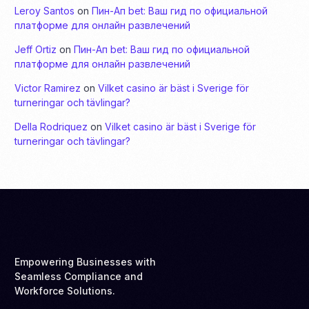
Leroy Santos
on
Пин-Ап bet: Ваш гид по официальной
платформе для онлайн развлечений
Jeff Ortiz
on
Пин-Ап bet: Ваш гид по официальной
платформе для онлайн развлечений
Victor Ramirez
on
Vilket casino är bäst i Sverige för
turneringar och tävlingar?
Della Rodriquez
on
Vilket casino är bäst i Sverige för
turneringar och tävlingar?
Empowering Businesses with
Seamless Compliance and
Workforce Solutions.