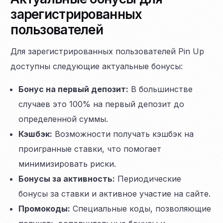
зарегистрированных
пользователей
Для зарегистрированных пользователей Pin Up
доступны следующие актуальные бонусы:
Бонус на первый депозит:
В большинстве
случаев это 100% на первый депозит до
определенной суммы.
Кэшбэк:
Возможности получать кэшбэк на
проигранные ставки, что помогает
минимизировать риски.
Бонусы за активность:
Периодические
бонусы за ставки и активное участие на сайте.
Промокоды:
Специальные коды, позволяющие