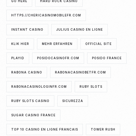
GO HERE
HARD ROCK CASINO
HTTPS://CHERICASINOMOBILEFR.COM
INSTANT CASINO
JULIUS CASINO EN LIGNE
KLIK HIER
MEHR ERFAHREN
OFFICIAL SITE
PLAYID
POSIDOCASINOFR.COM
POSIDO FRANCE
RABONA CASINO
RABONACASINOBETFR.COM
RABONACASINOLOGINFR.COM
RUBY SLOTS
RUBY SLOTS CASINO
SICUREZZA
SUGAR CASINO FRANCE
TOP 10 CASINO EN LIGNE FRANCAIS
TOWER RUSH