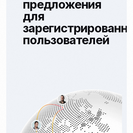
предложения
для
зарегистрированн
пользователей