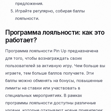
предложения.
Играйте регулярно, собирая баллы
лояльности.
Программа лояльности: как это
работает?
Программа лояльности Pin Up предназначена
для того, чтобы вознаграждать своих
пользователей за активную игру. Чем больше вы
играете, тем больше баллов получаете. Эти
баллы можно обменять на бонусы, повышенные
лимиты на ставки или участвовать в
специальных мероприятиях. В рамках
программы лояльности доступны различные
уровни, которые открывают новые привилегии: