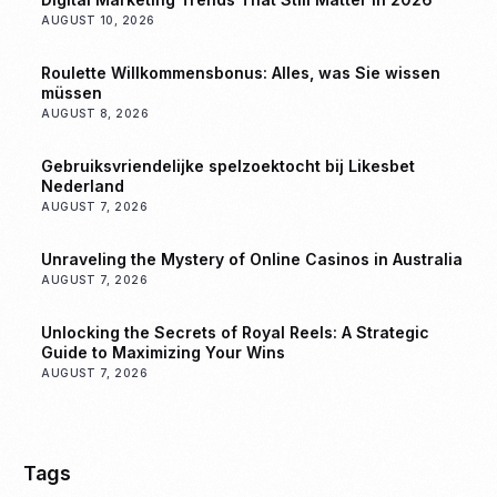
AUGUST 10, 2026
Roulette Willkommensbonus: Alles, was Sie wissen
müssen
AUGUST 8, 2026
Gebruiksvriendelijke spelzoektocht bij Likesbet
Nederland
AUGUST 7, 2026
Unraveling the Mystery of Online Casinos in Australia
AUGUST 7, 2026
Unlocking the Secrets of Royal Reels: A Strategic
Guide to Maximizing Your Wins
AUGUST 7, 2026
Tags