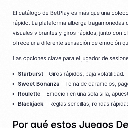
El catálogo de BetPlay es más que una colec
rápido. La plataforma alberga tragamonedas
visuales vibrantes y giros rápidos, junto con
ofrece una diferente sensación de emoción q
Las opciones clave para el jugador de sesione
Starburst
– Giros rápidos, baja volatilidad.
Sweet Bonanza
– Tema de caramelos, pago
Roulette
– Emoción en una sola silla, apues
Blackjack
– Reglas sencillas, rondas rápida
Por qué estos Juegos D