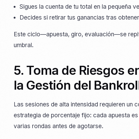
Sigues la cuenta de tu total en la pequeña v
Decides si retirar tus ganancias tras obtene
Este ciclo—apuesta, giro, evaluación—se repit
umbral.
5. Toma de Riesgos e
la Gestión del Bankrol
Las sesiones de alta intensidad requieren un 
estrategia de porcentaje fijo: cada apuesta es
varias rondas antes de agotarse.