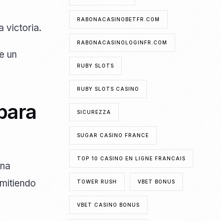
RABONACASINOBETFR.COM
 victoria.
RABONACASINOLOGINFR.COM
e un
RUBY SLOTS
RUBY SLOTS CASINO
para
SICUREZZA
SUGAR CASINO FRANCE
TOP 10 CASINO EN LIGNE FRANCAIS
una
rmitiendo
TOWER RUSH
VBET BONUS
VBET CASINO BONUS