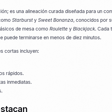
ción; es una alineación curada diseñada para un c
 como
Starburst
y
Sweet Bonanza
, conocidos por s
 clásicos de mesa como
Roulette
y
Blackjack
. Cada t
ue puede terminarse en menos de diez minutos.
s cortas incluyen:
s rápidos.
tas inmediatas.
s.
estacan