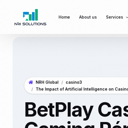
Home
About us
Services
Payroll Se
EPF (Empl
ESI (Empl
NRH Global
casino3
Professio
The Impact of Artificial Intelligence on Casi
DSC (Digit
BetPlay Ca
Labour L
Complian
Business 