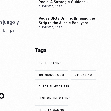
Reels: A Strategic Guide to
Maximizing Your Wins
AUGUST 7, 2026
Vegas Slots Online: Bringing the
n juego y
Strip to the Aussie Backyard
AUGUST 7, 2026
 larga.
Tags
0X.BET CASINO
1REDBONUS.COM
711 CASINO
AI PDF SUMMARIZER
o
BEST ONLINE CASINO
BETCITY CASINO