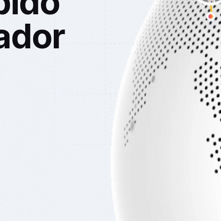
pido
taffing
ador