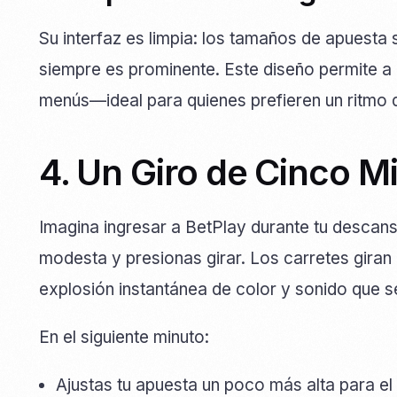
Su interfaz es limpia: los tamaños de apuesta
siempre es prominente. Este diseño permite a l
menús—ideal para quienes prefieren un ritmo d
4. Un Giro de Cinco M
Imagina ingresar a BetPlay durante tu descans
modesta y presionas girar. Los carretes gira
explosión instantánea de color y sonido que se
En el siguiente minuto:
Ajustas tu apuesta un poco más alta para el 