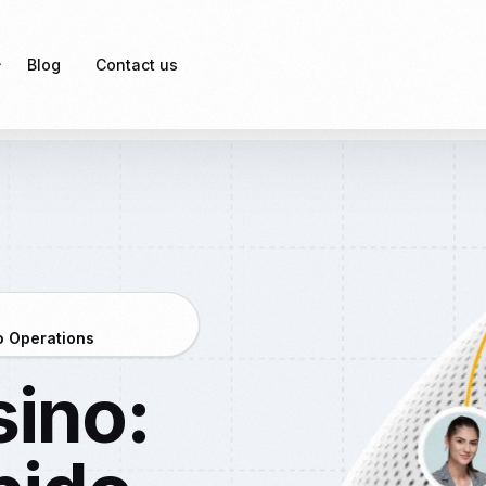
Blog
Contact us
rvices
oyees’ Provident Fund)
oyees’ State Insurance)
nal Tax (PT)
no Operations
al Signature Certificate)
sino:
aw Compliance
ce Risk Management
Licensing