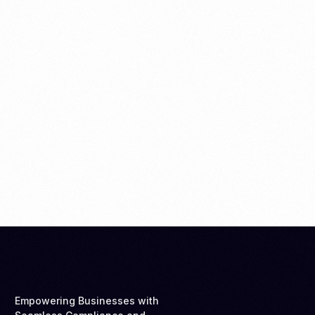
WEBSEITE BESUCHEN
WILD ROBIN CASINO
ZUR WEBSEITE
Search
Search
Recent Posts
Set Sail for Riches: Playing Pirate Pokies for Real
Dollars
Empowering Businesses with