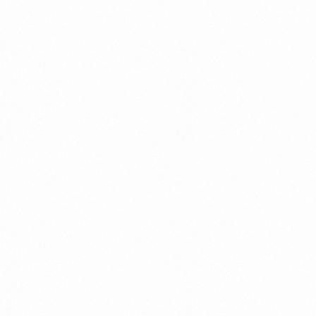
Слово “казино” в русском языке давно
ассоциируется с роскошью и риском.Но за
каждым вращением барабана скрыта история,
которая формировала не только индустрию
развлечений, но и культуру самих игроков.В
России эта история особенно ярка: от
шахматных турниров в московских дворцах до
современных онлайн‑платформ, где ставка