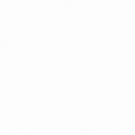
2025 год отмечен самым быстрым ростом
количества физических казино – на 12%.Это
связано с ростом интереса к традиционным
играм и поддержкой со стороны государства,
которое видит в казино способ стимулировать
туризм и экономику регионов.
Современные тренды
Современные казино в России стремятся к
балансу между инновациями и сохранением
традиций.Виртуальная реальность позволяет
игрокам погрузиться в атмосферу 1920‑х годов,
не выходя из дома.При этом многие казино
продолжают поддерживать живые игры с
профессиональными дилерами, используя