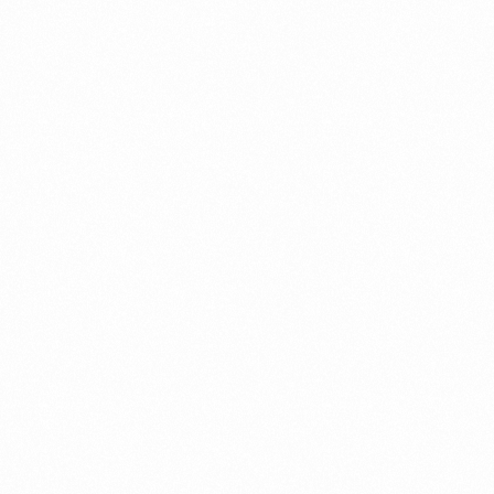
бонусами за ставки на спорт.
Обратитесь к экспертам – “Казино в России –
это не просто развлечения, а культурный
феномен”.
Следите за новостями – в 2025 году число
физических казино выросло на 12%, что
свидетельствует о росте интереса к
традиционным играм.
Пробуйте новые игры – от классической
рулетки до киберспортивных ставок, чтобы
расширить свой опыт.
Для тех, кто хочет открыть новые горизонты
ставок, рекомендуем посетить
sultangems.xyz
.