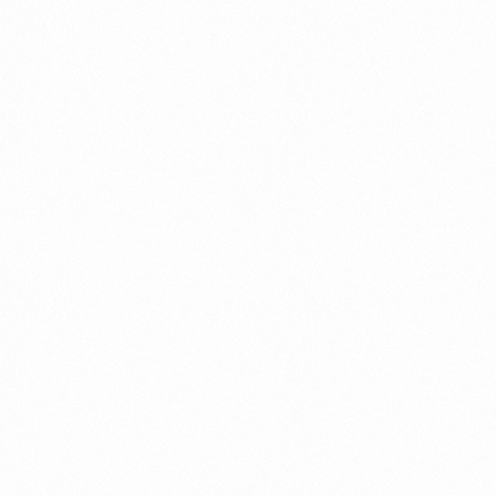
Казино с историей ставок: где
прошлое встречается с азартом