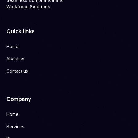
Seamless Compliance and
Why Free Online Pokies Aristocrat Still Rule Aussie
Workforce Solutions.
Gaming
Digital Marketing Trends That Still Matter in 2026
Quick links
Ruletka Darmowa Gra Bonus: Wszystko, co Musisz
wiedzieć przed Rozpoczęciem Gry
Home
Pokies in Australia: more than just a spin
About us
Contact us
Recent Comments
Company
Carl Bryan
on
Пин-Ап bet: Ваш гид по официальной
платформе для онлайн развлечений
Home
sex
on
Пин-Ап bet: Ваш гид по официальной платформе
Services
для онлайн развлечений