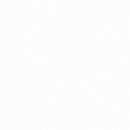
Why Free Online Pokies Aristocrat Still Rule Aussie
Gaming
AUGUST 5, 2026
Digital Marketing Trends That Still Matter in 2026
AUGUST 5, 2026
Ruletka Darmowa Gra Bonus: Wszystko, co Musisz
wiedzieć przed Rozpoczęciem Gry
AUGUST 5, 2026
Pokies in Australia: more than just a spin
AUGUST 5, 2026
Tags
0X.BET CASINO
1REDBONUS.COM
711 CASINO