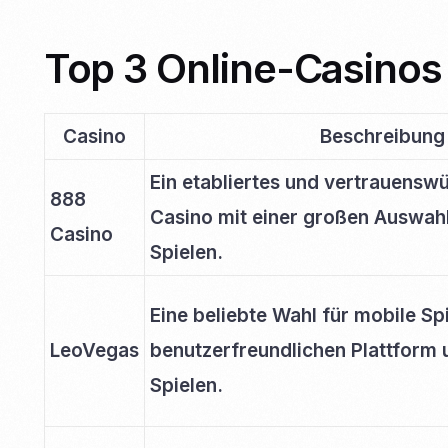
Top 3 Online-Casinos 
Casino
Beschreibung
Ein etabliertes und vertrauenswü
888
Casino mit einer großen Auswahl
Casino
Spielen.
Eine beliebte Wahl für mobile Spi
LeoVegas
benutzerfreundlichen Plattform
Spielen.