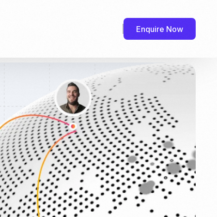
Enquire Now