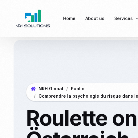
Home
About us
Services
Payroll Se
EPF (Empl
ESI (Empl
NRH Global
Public
Professio
Comprendre la psychologie du risque dans le 
DSC (Digit
Roulette on
Labour L
Complian
Business 