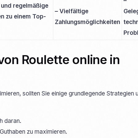
–
k und regelmäßige
– Vielfältige
Gele
n zu einem Top-
Zahlungsmöglichkeiten
tech
Prob
von Roulette online in
ieren, sollten Sie einige grundlegende Strategien 
ch daran.
 Guthaben zu maximieren.