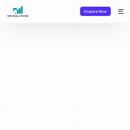
Enquire Now