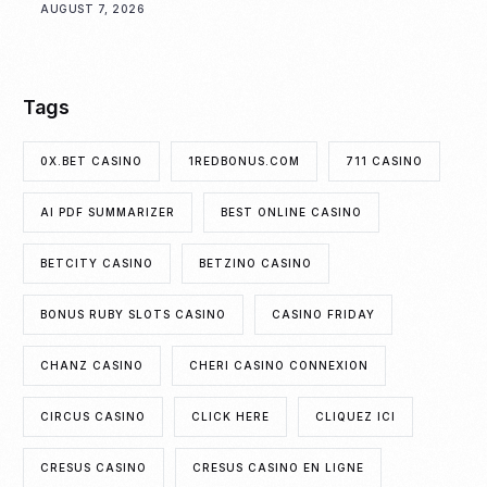
AUGUST 7, 2026
Tags
0X.BET CASINO
1REDBONUS.COM
711 CASINO
AI PDF SUMMARIZER
BEST ONLINE CASINO
BETCITY CASINO
BETZINO CASINO
BONUS RUBY SLOTS CASINO
CASINO FRIDAY
CHANZ CASINO
CHERI CASINO CONNEXION
CIRCUS CASINO
CLICK HERE
CLIQUEZ ICI
CRESUS CASINO
CRESUS CASINO EN LIGNE