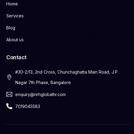
Home
Services
Blog
About us
Contact
#30-2/13, 2nd Cross, Chunchaghatta Main Road, J.P.
Nagar 7th Phase, Bangalore
enquiry@nrhglobalhr.com
7019045583
Enquire Now