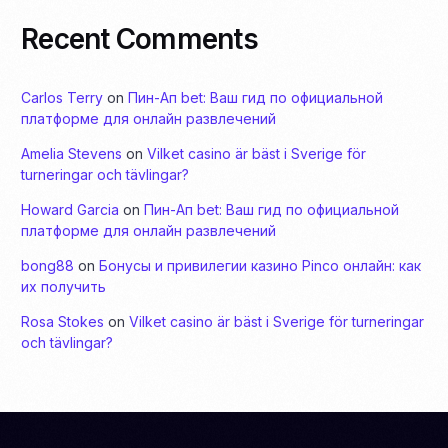
Recent Comments
Carlos Terry
on
Пин-Ап bet: Ваш гид по официальной
платформе для онлайн развлечений
Amelia Stevens
on
Vilket casino är bäst i Sverige för
turneringar och tävlingar?
Howard Garcia
on
Пин-Ап bet: Ваш гид по официальной
платформе для онлайн развлечений
bong88
on
Бонусы и привилегии казино Pinco онлайн: как
их получить
Rosa Stokes
on
Vilket casino är bäst i Sverige för turneringar
och tävlingar?