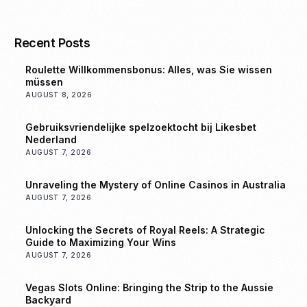
Recent Posts
Roulette Willkommensbonus: Alles, was Sie wissen
müssen
AUGUST 8, 2026
Gebruiksvriendelijke spelzoektocht bij Likesbet
Nederland
AUGUST 7, 2026
Unraveling the Mystery of Online Casinos in Australia
AUGUST 7, 2026
Unlocking the Secrets of Royal Reels: A Strategic
Guide to Maximizing Your Wins
AUGUST 7, 2026
Vegas Slots Online: Bringing the Strip to the Aussie
Backyard