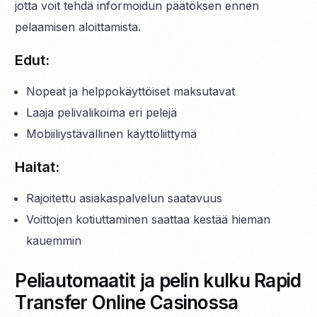
jotta voit tehdä informoidun päätöksen ennen
pelaamisen aloittamista.
Edut:
Nopeat ja helppokäyttöiset maksutavat
Laaja pelivalikoima eri pelejä
Mobiiliystävällinen käyttöliittymä
Haitat:
Rajoitettu asiakaspalvelun saatavuus
Voittojen kotiuttaminen saattaa kestää hieman
kauemmin
Peliautomaatit ja pelin kulku Rapid
Transfer Online Casinossa