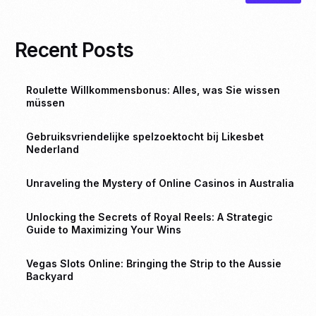
Recent Posts
Roulette Willkommensbonus: Alles, was Sie wissen
müssen
Gebruiksvriendelijke spelzoektocht bij Likesbet
Nederland
Unraveling the Mystery of Online Casinos in Australia
Unlocking the Secrets of Royal Reels: A Strategic
Guide to Maximizing Your Wins
Vegas Slots Online: Bringing the Strip to the Aussie
Backyard