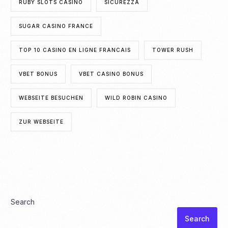
RUBY SLOTS CASINO
SICUREZZA
SUGAR CASINO FRANCE
TOP 10 CASINO EN LIGNE FRANCAIS
TOWER RUSH
VBET BONUS
VBET CASINO BONUS
WEBSEITE BESUCHEN
WILD ROBIN CASINO
ZUR WEBSEITE
Search
Search