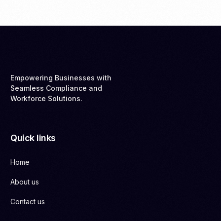
Empowering Businesses with
Seamless Compliance and
Workforce Solutions.
Quick links
Home
About us
Contact us