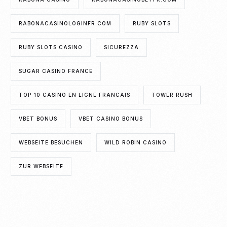
RABONACASINOLOGINFR.COM
RUBY SLOTS
RUBY SLOTS CASINO
SICUREZZA
SUGAR CASINO FRANCE
TOP 10 CASINO EN LIGNE FRANCAIS
TOWER RUSH
VBET BONUS
VBET CASINO BONUS
WEBSEITE BESUCHEN
WILD ROBIN CASINO
ZUR WEBSEITE