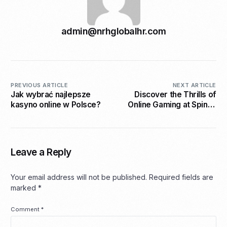
admin@nrhglobalhr.com
PREVIOUS ARTICLE
NEXT ARTICLE
Jak wybrać najlepsze
Discover the Thrills of
kasyno online w Polsce?
Online Gaming at Spinsy
Casino
Leave a Reply
Your email address will not be published.
Required fields are
marked
*
Comment
*