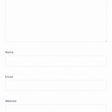
Name
Email
Website