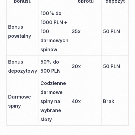
bonusu
obrotu
depozyt
100% do
1000 PLN +
Bonus
100
35x
50 PLN
powitalny
darmowych
spinów
Bonus
50% do
30x
50 PLN
depozytowy
500 PLN
Codzienne
darmowe
Darmowe
spiny na
40x
Brak
spiny
wybrane
sloty