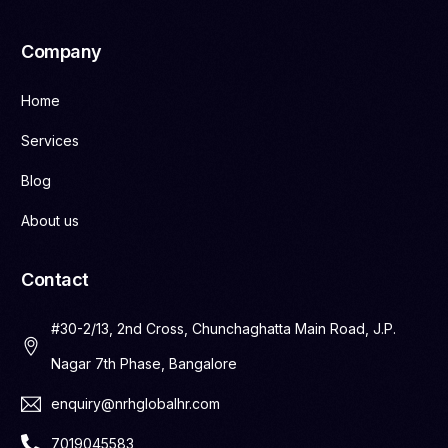
Company
Home
Services
Blog
About us
Contact
#30-2/13, 2nd Cross, Chunchaghatta Main Road, J.P.
Nagar 7th Phase, Bangalore
enquiry@nrhglobalhr.com
7019045583