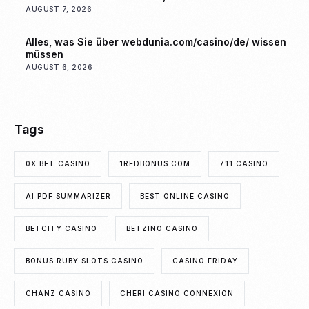
AUGUST 7, 2026
Alles, was Sie über webdunia.com/casino/de/ wissen
müssen
AUGUST 6, 2026
Tags
0X.BET CASINO
1REDBONUS.COM
711 CASINO
AI PDF SUMMARIZER
BEST ONLINE CASINO
BETCITY CASINO
BETZINO CASINO
BONUS RUBY SLOTS CASINO
CASINO FRIDAY
CHANZ CASINO
CHERI CASINO CONNEXION