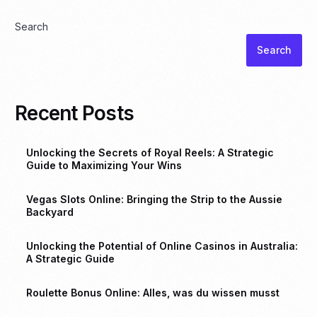
Search
Search
Recent Posts
Unlocking the Secrets of Royal Reels: A Strategic
Guide to Maximizing Your Wins
Vegas Slots Online: Bringing the Strip to the Aussie
Backyard
Unlocking the Potential of Online Casinos in Australia:
A Strategic Guide
Roulette Bonus Online: Alles, was du wissen musst