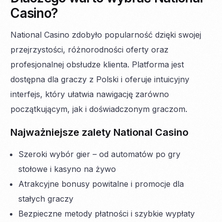
Casino?
National Casino zdobyło popularność dzięki swojej
przejrzystości, różnorodności oferty oraz
profesjonalnej obsłudze klienta. Platforma jest
dostępna dla graczy z Polski i oferuje intuicyjny
interfejs, który ułatwia nawigację zarówno
początkującym, jak i doświadczonym graczom.
Najważniejsze zalety National Casino
Szeroki wybór gier – od automatów po gry
stołowe i kasyno na żywo
Atrakcyjne bonusy powitalne i promocje dla
stałych graczy
Bezpieczne metody płatności i szybkie wypłaty