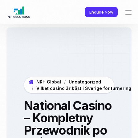
Enquire Now
NRH Global
Uncategorized
Vilket casino är bäst i Sverige för turneringar
National Casino
– Kompletny
Przewodnik po