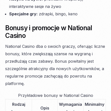
interaktywne sesje na żywo
Specjalne gry:
zdrapki, bingo, keno
Bonusy i promocje w National
Casino
National Casino dba o swoich graczy, oferując liczne
bonusy, które zwiększają szanse na wygraną i
przedłużają czas zabawy. Bonus powitalny jest
szczególnie atrakcyjny dla nowych użytkowników, a
regularne promocje zachęcają do powrotu na
platformę.
Przykładowe bonusy w National Casino
Rodzaj
Wymagania
Minimalny
Opis