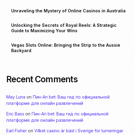
Unraveling the Mystery of Online Casinos in Australia
Unlocking the Secrets of Royal Reels: A Strategic
Guide to Maximizing Your Wins
Vegas Slots Online: Bringing the Strip to the Aussie
Backyard
Recent Comments
May Luna
on
Пин-Ап bet: Ваш гид по официальной
платформе для онлайн развлечений
Eric Bass
on
Пин-Ап bet: Ваш гид по официальной
платформе для онлайн развлечений
Earl Fisher
on
Vilket casino är bäst i Sverige för turneringar