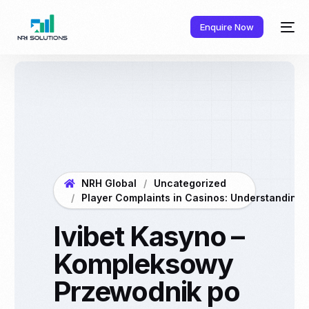
Enquire Now
NRH Global
Uncategorized
Player Complaints in Casinos: Understanding 
Ivibet Kasyno –
Kompleksowy
Przewodnik po