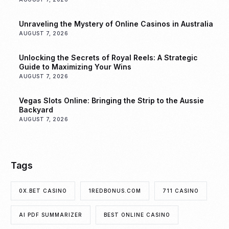
Unraveling the Mystery of Online Casinos in Australia
AUGUST 7, 2026
Unlocking the Secrets of Royal Reels: A Strategic
Guide to Maximizing Your Wins
AUGUST 7, 2026
Vegas Slots Online: Bringing the Strip to the Aussie
Backyard
AUGUST 7, 2026
Tags
0X.BET CASINO
1REDBONUS.COM
711 CASINO
AI PDF SUMMARIZER
BEST ONLINE CASINO