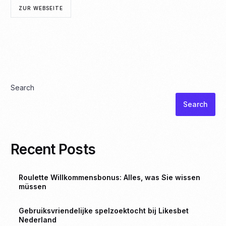
ZUR WEBSEITE
Search
Search
Recent Posts
Roulette Willkommensbonus: Alles, was Sie wissen
müssen
Gebruiksvriendelijke spelzoektocht bij Likesbet
Nederland