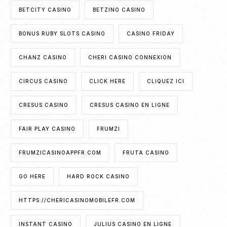
BETCITY CASINO
BETZINO CASINO
BONUS RUBY SLOTS CASINO
CASINO FRIDAY
CHANZ CASINO
CHERI CASINO CONNEXION
CIRCUS CASINO
CLICK HERE
CLIQUEZ ICI
CRESUS CASINO
CRESUS CASINO EN LIGNE
FAIR PLAY CASINO
FRUMZI
FRUMZICASINOAPPFR.COM
FRUTA CASINO
GO HERE
HARD ROCK CASINO
HTTPS://CHERICASINOMOBILEFR.COM
INSTANT CASINO
JULIUS CASINO EN LIGNE