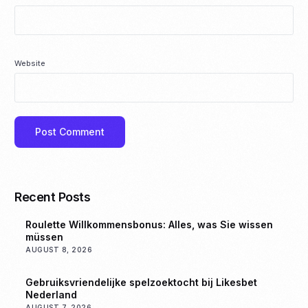
Website
Recent Posts
Roulette Willkommensbonus: Alles, was Sie wissen
müssen
AUGUST 8, 2026
Gebruiksvriendelijke spelzoektocht bij Likesbet
Nederland
AUGUST 7, 2026