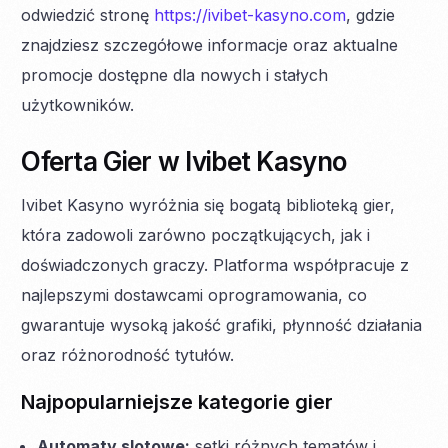
odwiedzić stronę
https://ivibet-kasyno.com
, gdzie
znajdziesz szczegółowe informacje oraz aktualne
promocje dostępne dla nowych i stałych
użytkowników.
Oferta Gier w Ivibet Kasyno
Ivibet Kasyno wyróżnia się bogatą biblioteką gier,
która zadowoli zarówno początkujących, jak i
doświadczonych graczy. Platforma współpracuje z
najlepszymi dostawcami oprogramowania, co
gwarantuje wysoką jakość grafiki, płynność działania
oraz różnorodność tytułów.
Najpopularniejsze kategorie gier
Automaty slotowe:
setki różnych tematów i