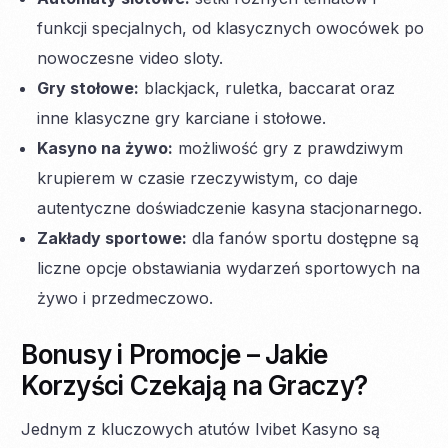
funkcji specjalnych, od klasycznych owocówek po
nowoczesne video sloty.
Gry stołowe:
blackjack, ruletka, baccarat oraz
inne klasyczne gry karciane i stołowe.
Kasyno na żywo:
możliwość gry z prawdziwym
krupierem w czasie rzeczywistym, co daje
autentyczne doświadczenie kasyna stacjonarnego.
Zakłady sportowe:
dla fanów sportu dostępne są
liczne opcje obstawiania wydarzeń sportowych na
żywo i przedmeczowo.
Bonusy i Promocje – Jakie
Korzyści Czekają na Graczy?
Jednym z kluczowych atutów Ivibet Kasyno są