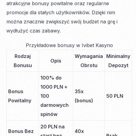
atrakcyjne bonusy powitalne oraz regularne
promocje dla stałych użytkowników. Dzięki nim
można znacznie zwiększyć swój budżet na grę i
wydłużyć czas zabawy.
Przykładowe bonusy w Ivibet Kasyno
Rodzaj
Wymagania
Minimalny
Opis
Bonusu
Obrotu
Depozyt
100% do
1000 PLN +
Bonus
35x
100
50 PLN
Powitalny
(bonus)
darmowych
spinów
20 PLN na
Bonus Bez
40x
start bez
Brak