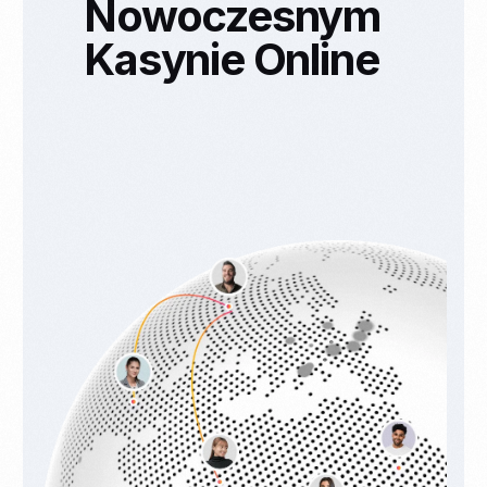
Nowoczesnym
Kasynie Online