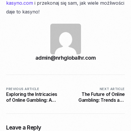
kasyno.com
i przekonaj się sam, jak wiele możliwości
daje to kasyno!
admin@nrhglobalhr.com
PREVIOUS ARTICLE
NEXT ARTICLE
Exploring the Intricacies
The Future of Online
of Online Gambling: A
Gambling: Trends and
Closer Look at GW
Innovations in iGaming
Casino
Leave a Reply