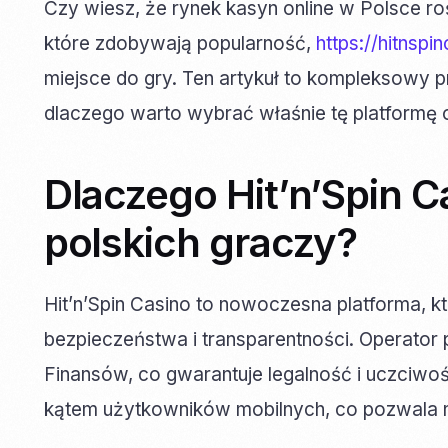
Czy wiesz, że rynek kasyn online w Polsce ro
które zdobywają popularność,
https://hitnspin
miejsce do gry. Ten artykuł to kompleksowy p
dlaczego warto wybrać właśnie tę platformę or
Dlaczego Hit’n’Spin C
polskich graczy?
Hit’n’Spin Casino to nowoczesna platforma, k
bezpieczeństwa i transparentności. Operator 
Finansów, co gwarantuje legalność i uczciwo
kątem użytkowników mobilnych, co pozwala na