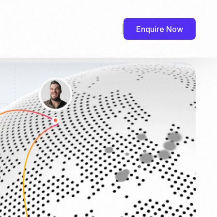
Enquire Now
sit