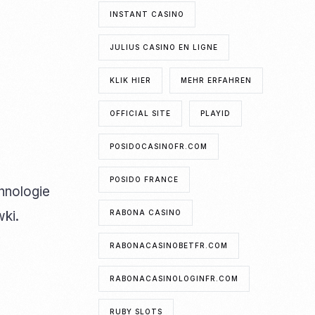
INSTANT CASINO
JULIUS CASINO EN LIGNE
KLIK HIER
MEHR ERFAHREN
OFFICIAL SITE
PLAYID
POSIDOCASINOFR.COM
POSIDO FRANCE
hnologie
ki.
RABONA CASINO
y
RABONACASINOBETFR.COM
.
RABONACASINOLOGINFR.COM
RUBY SLOTS