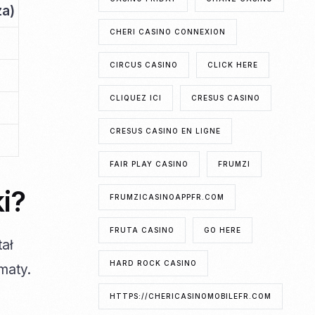
za)
CHERI CASINO CONNEXION
CIRCUS CASINO
CLICK HERE
CLIQUEZ ICI
CRESUS CASINO
CRESUS CASINO EN LIGNE
FAIR PLAY CASINO
FRUMZI
i?
FRUMZICASINOAPPFR.COM
FRUTA CASINO
GO HERE
tał
HARD ROCK CASINO
maty.
HTTPS://CHERICASINOMOBILEFR.COM