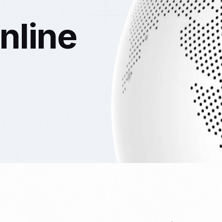
taffing
nline