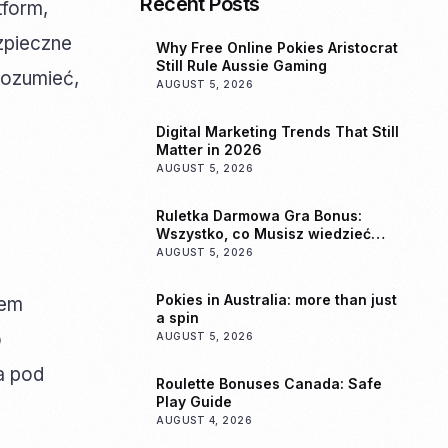
Recent Posts
tform,
zpieczne
Why Free Online Pokies Aristocrat
Still Rule Aussie Gaming
rozumieć,
AUGUST 5, 2026
Digital Marketing Trends That Still
Matter in 2026
AUGUST 5, 2026
a
Ruletka Darmowa Gra Bonus:
Wszystko, co Musisz wiedzieć
przed Rozpoczęciem Gry
AUGUST 5, 2026
Pokies in Australia: more than just
mem
a spin
o
AUGUST 5, 2026
a pod
Roulette Bonuses Canada: Safe
Play Guide
AUGUST 4, 2026