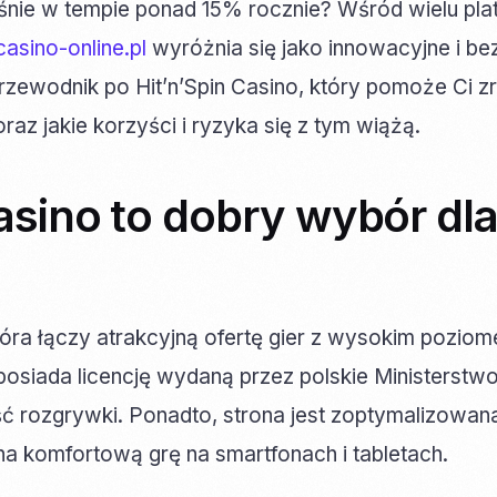
śnie w tempie ponad 15% rocznie? Wśród wielu pla
casino-online.pl
wyróżnia się jako innowacyjne i be
rzewodnik po Hit’n’Spin Casino, który pomoże Ci z
az jakie korzyści i ryzyka się z tym wiążą.
asino to dobry wybór dl
tóra łączy atrakcyjną ofertę gier z wysokim pozio
posiada licencję wydaną przez polskie Ministerstw
ść rozgrywki. Ponadto, strona jest zoptymalizowan
 komfortową grę na smartfonach i tabletach.