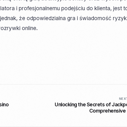
atora i profesjonalnemu podejściu do klienta, jest t
jednak, że odpowiedzialna gra i świadomość ryzyk
ozrywki online.
NEX
sino
Unlocking the Secrets of Jackpot
Comprehensive