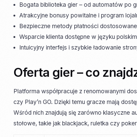
Bogata biblioteka gier – od automatów po 
Atrakcyjne bonusy powitalne i program loj
Bezpieczne metody płatności dostosowane 
Wsparcie klienta dostępne w języku polski
Intuicyjny interfejs i szybkie ładowanie stro
Oferta gier – co znajd
Platforma współpracuje z renomowanymi dos
czy Play’n GO. Dzięki temu gracze mają dostę
Wśród nich znajdują się zarówno klasyczne aut
stołowe, takie jak blackjack, ruletka czy poker