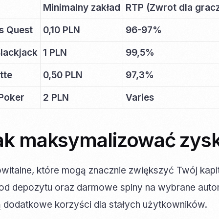
Minimalny zakład
RTP (Zwrot dla grac
s Quest
0,10 PLN
96-97%
Blackjack
1 PLN
99,5%
tte
0,50 PLN
97,3%
Poker
2 PLN
Varies
jak maksymalizować zysk
owitalne, które mogą znacznie zwiększyć Twój kapi
 od depozytu oraz darmowe spiny na wybrane auto
ą dodatkowe korzyści dla stałych użytkowników.