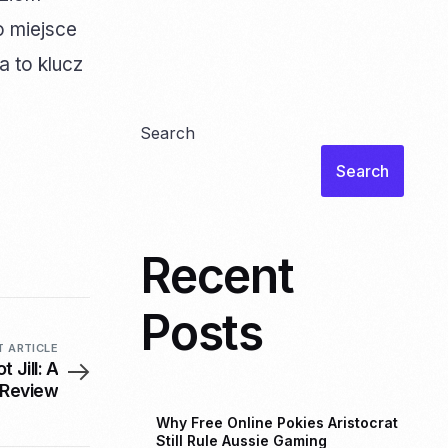
o miejsce
a to klucz
Search
Search
Recent
Posts
T ARTICLE
 Jill: A
 Review
Why Free Online Pokies Aristocrat
Still Rule Aussie Gaming