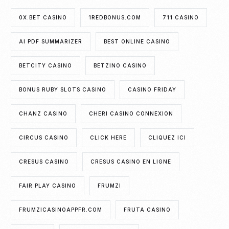
0X.BET CASINO
1REDBONUS.COM
711 CASINO
AI PDF SUMMARIZER
BEST ONLINE CASINO
BETCITY CASINO
BETZINO CASINO
BONUS RUBY SLOTS CASINO
CASINO FRIDAY
CHANZ CASINO
CHERI CASINO CONNEXION
CIRCUS CASINO
CLICK HERE
CLIQUEZ ICI
CRESUS CASINO
CRESUS CASINO EN LIGNE
FAIR PLAY CASINO
FRUMZI
FRUMZICASINOAPPFR.COM
FRUTA CASINO