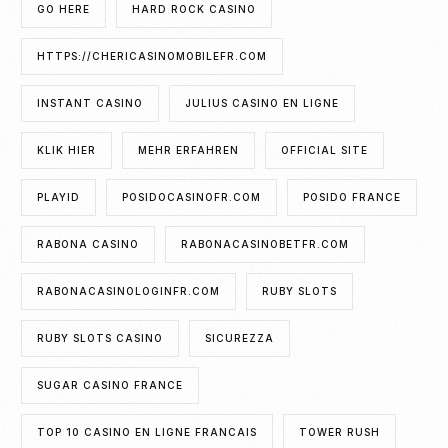
GO HERE
HARD ROCK CASINO
HTTPS://CHERICASINOMOBILEFR.COM
INSTANT CASINO
JULIUS CASINO EN LIGNE
KLIK HIER
MEHR ERFAHREN
OFFICIAL SITE
PLAYID
POSIDOCASINOFR.COM
POSIDO FRANCE
RABONA CASINO
RABONACASINOBETFR.COM
RABONACASINOLOGINFR.COM
RUBY SLOTS
RUBY SLOTS CASINO
SICUREZZA
SUGAR CASINO FRANCE
TOP 10 CASINO EN LIGNE FRANCAIS
TOWER RUSH