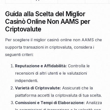
Guida alla Scelta del Miglior
Casinò Online Non AAMS per
Criptovalute
Per scegliere il miglior casinò online non AAMS che
supporta transazioni in criptovaluta, considera i
seguenti criteri:
Reputazione e Affidabilità:
Controlla le
recensioni di altri utenti e le valutazioni
indipendenti.
Varietà di Criptovalute:
Assicurati che la
piattaforma accetti la criptovaluta di tua scelta.
Comissioni e Tempi di Elaborazione:
Analizza
le commissioni di transazione e la velocità con