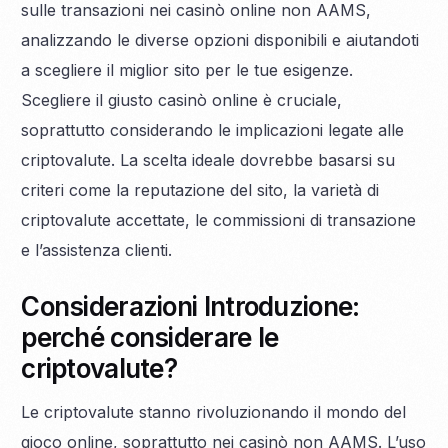
sulle transazioni nei casinò online non AAMS,
analizzando le diverse opzioni disponibili e aiutandoti
a scegliere il miglior sito per le tue esigenze.
Scegliere il giusto casinò online è cruciale,
soprattutto considerando le implicazioni legate alle
criptovalute. La scelta ideale dovrebbe basarsi su
criteri come la reputazione del sito, la varietà di
criptovalute accettate, le commissioni di transazione
e l’assistenza clienti.
Considerazioni Introduzione:
perché considerare le
criptovalute?
Le criptovalute stanno rivoluzionando il mondo del
gioco online, soprattutto nei casinò non AAMS. L’uso