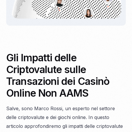
Gli Impatti delle
Criptovalute sulle
Transazioni dei Casinò
Online Non AAMS
Salve, sono Marco Rossi, un esperto nel settore
delle criptovalute e dei giochi online. In questo
articolo approfondiremo gli impatti delle criptovalute