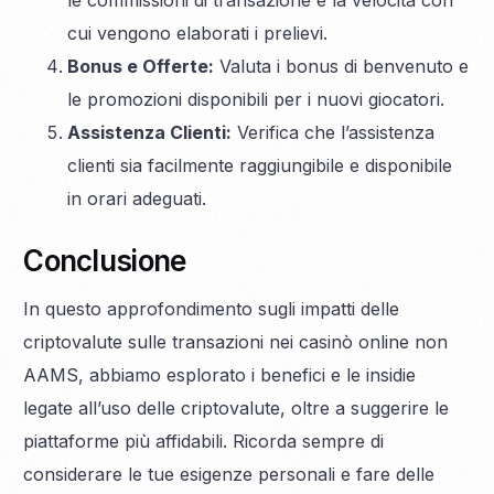
cui vengono elaborati i prelievi.
Bonus e Offerte:
Valuta i bonus di benvenuto e
le promozioni disponibili per i nuovi giocatori.
Assistenza Clienti:
Verifica che l’assistenza
clienti sia facilmente raggiungibile e disponibile
in orari adeguati.
Conclusione
In questo approfondimento sugli impatti delle
criptovalute sulle transazioni nei casinò online non
AAMS, abbiamo esplorato i benefici e le insidie
legate all’uso delle criptovalute, oltre a suggerire le
piattaforme più affidabili. Ricorda sempre di
considerare le tue esigenze personali e fare delle