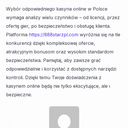
Wybór odpowiedniego kasyna online w Polsce
wymaga analizy wielu czynników – od licencji, przez
ofertę gier, po bezpieczeństwo i obsługę klienta.
Platforma
https://888starzpl.com
wyróżnia się na tle
konkurencji dzięki kompleksowej ofercie,
atrakcyjnym bonusom oraz wysokim standardom
bezpieczeństwa. Pamiętaj, aby zawsze grać
odpowiedzialnie i korzystać z dostępnych narzędzi
kontroli. Dzięki temu Twoje doświadczenia z
kasynem online będą nie tylko ekscytujące, ale i
bezpieczne.