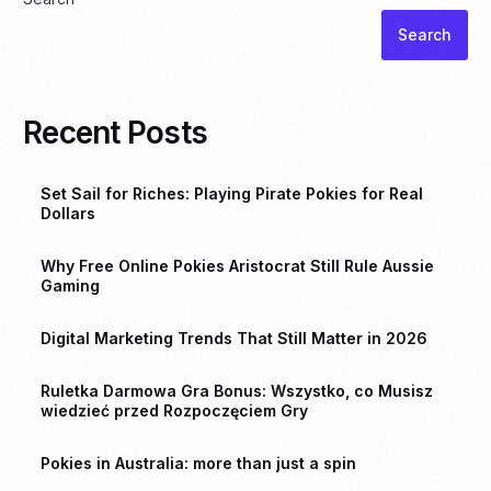
Search
Recent Posts
Set Sail for Riches: Playing Pirate Pokies for Real
Dollars
Why Free Online Pokies Aristocrat Still Rule Aussie
Gaming
Digital Marketing Trends That Still Matter in 2026
Ruletka Darmowa Gra Bonus: Wszystko, co Musisz
wiedzieć przed Rozpoczęciem Gry
Pokies in Australia: more than just a spin