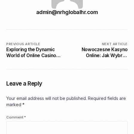
admin@nrhglobalhr.com
PREVIOUS ARTICLE
NEXT ARTICLE
Exploring the Dynamic
Nowoczesne Kasyno
World of Online Casinos:
Online: Jak Wybrać
A Closer Look at
Najlepszą Platformę do
Nationalcasino
Gry
Leave a Reply
Your email address will not be published.
Required fields are
marked
*
Comment
*