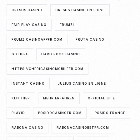
CRESUS CASINO
CRESUS CASINO EN LIGNE
FAIR PLAY CASINO
FRUMZI
FRUMZICASINOAPPFR.COM
FRUTA CASINO
GO HERE
HARD ROCK CASINO
HTTPS://CHERICASINOMOBILEFR.COM
INSTANT CASINO
JULIUS CASINO EN LIGNE
KLIK HIER
MEHR ERFAHREN
OFFICIAL SITE
PLAYID
POSIDOCASINOFR.COM
POSIDO FRANCE
RABONA CASINO
RABONACASINOBETFR.COM