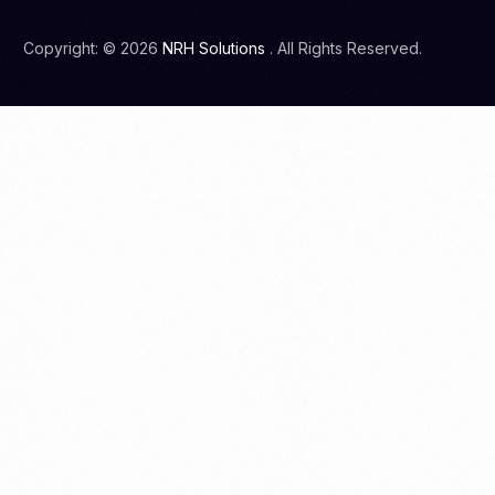
Copyright: © 2026
NRH Solutions
. All Rights Reserved.