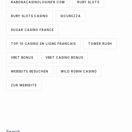
RABONACASINOLOGINFR.COM
RUBY SLOTS
RUBY SLOTS CASINO
SICUREZZA
SUGAR CASINO FRANCE
TOP 10 CASINO EN LIGNE FRANCAIS
TOWER RUSH
VBET BONUS
VBET CASINO BONUS
WEBSEITE BESUCHEN
WILD ROBIN CASINO
ZUR WEBSEITE
Search