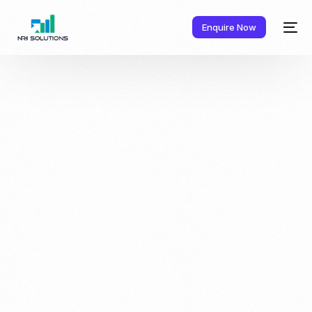
Enquire Now