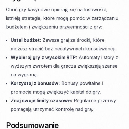
Choć gry kasynowe opierają się na losowości,
istnieją strategie, które mogą pomóc w zarządzaniu
budżetem i zwiększeniu przyjemności z gry:
Ustal budżet:
Zawsze graj za środki, które
możesz stracić bez negatywnych konsekwencji.
Wybieraj gry z wysokim RTP:
Automaty i stoły z
wyższym zwrotem dla gracza zwiększają szanse
na wygraną.
Korzystaj z bonusów:
Bonusy powitalne i
promocje mogą zwiększyć kapitał do gry.
Znaj swoje limity czasowe:
Regularne przerwy
pomagają utrzymać kontrolę nad grą.
Podsumowanie