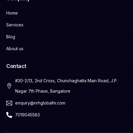
Home
Services
Blog
About us
Contact
#30-2/13, 2nd Cross, Chunchaghatta Main Road, J.P.
Nagar 7th Phase, Bangalore
enquiry@nrhglobalhr.com
7019045583