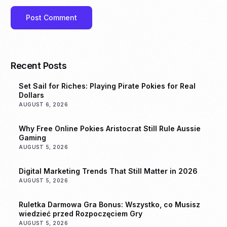
Recent Posts
Set Sail for Riches: Playing Pirate Pokies for Real
Dollars
AUGUST 6, 2026
Why Free Online Pokies Aristocrat Still Rule Aussie
Gaming
AUGUST 5, 2026
Digital Marketing Trends That Still Matter in 2026
AUGUST 5, 2026
Ruletka Darmowa Gra Bonus: Wszystko, co Musisz
wiedzieć przed Rozpoczęciem Gry
AUGUST 5, 2026