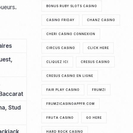
oueurs.
BONUS RUBY SLOTS CASINO
CASINO FRIDAY
CHANZ CASINO
CHERI CASINO CONNEXION
ires
CIRCUS CASINO
CLICK HERE
uest,
CLIQUEZ ICI
CRESUS CASINO
CRESUS CASINO EN LIGNE
,
FAIR PLAY CASINO
FRUMZI
 Baccarat
FRUMZICASINOAPPFR.COM
a, Stud
FRUTA CASINO
GO HERE
ackjack,
HARD ROCK CASINO