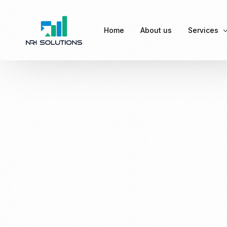
Home
About us
Services
Payroll Se
EPF (Empl
ESI (Empl
Professio
DSC (Digit
Labour L
Complian
Business 