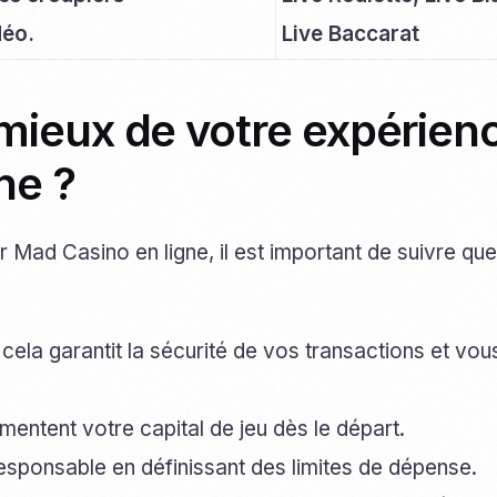
déo.
Live Baccarat
mieux de votre expérien
ne ?
ur Mad Casino en ligne, il est important de suivre qu
cela garantit la sécurité de vos transactions et vo
mentent votre capital de jeu dès le départ.
sponsable en définissant des limites de dépense.