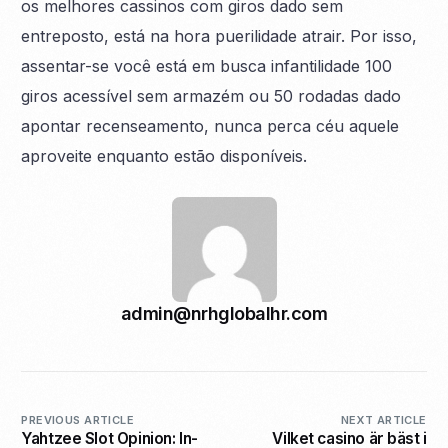
os melhores cassinos com giros dado sem
entreposto, está na hora puerilidade atrair. Por isso,
assentar-se você está em busca infantilidade 100
giros acessível sem armazém ou 50 rodadas dado
apontar recenseamento, nunca perca céu aquele
aproveite enquanto estão disponíveis.
admin@nrhglobalhr.com
PREVIOUS ARTICLE
NEXT ARTICLE
Yahtzee Slot Opinion: In-
Vilket casino är bäst i