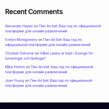
Recent Comments
Alexander Hayes
on
Пин-Ап bet: Ваш гид по официальной
платформе для онлайн развлечений
Evelyn Montgomery
on
Пин-Ап bet: Ваш гид по
официальной платформе для онлайн развлечений
Christian Osborne
on
Vilket casino är bäst i Sverige för
turneringar och tävlingar?
Mike Horton
on
Пин-Ап bet: Ваш гид по официальной
платформе для онлайн развлечений
Juan Young
on
Пин-Ап bet: Ваш гид по официальной
платформе для онлайн развлечений