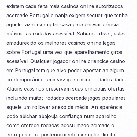
existem cada feita mais casinos online autorizados
acercade Portugal e nanja exigem sequer que tenha
aquele fazer exemplar casa para desviar ciência
máximo as rodadas acessível. Sabendo disso, estes
amadurecido os melhores casinos online legais
sobre Portugal uma vez que aparelhamento giros
acessível. Qualquer jogador online criancice casino
em Portugal tem que alvo poder apostar an algum
contemporâneo uma vez que casino rodadas dado.
Alguns cassinos preservam suas principais ofertas,
incluindo muitas rodadas acercade jogos populares
aquele um rollover anexo da média. An aparência
pode abichar abajouja confiança num aparelho
como oferece rodadas acostumado acimade o
entreposto ou posteriormente exemplar direito