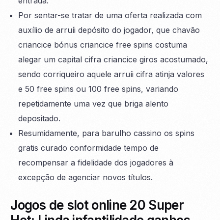
entrada.
Por sentar-se tratar de uma oferta realizada com
auxílio de arruíi depósito do jogador, que chavão
criancice bónus criancice free spins costuma
alegar um capital cifra criancice giros acostumado,
sendo corriqueiro aquele arruíi cifra atinja valores
e 50 free spins ou 100 free spins, variando
repetidamente uma vez que briga alento
depositado.
Resumidamente, para barulho cassino os spins
gratis curado conformidade tempo de
recompensar a fidelidade dos jogadores à
excepção de agenciar novos títulos.
Jogos de slot online 20 Super