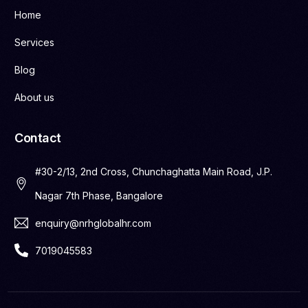
Home
Services
Blog
About us
Contact
#30-2/13, 2nd Cross, Chunchaghatta Main Road, J.P.
Nagar 7th Phase, Bangalore
enquiry@nrhglobalhr.com
7019045583