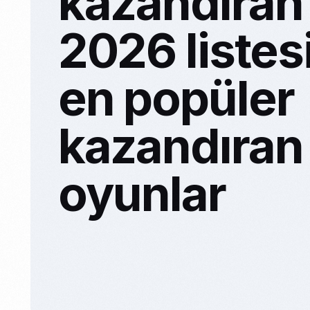
kazandıran 
Contract S
2026 listes
en popüler
kazandıran
oyunlar