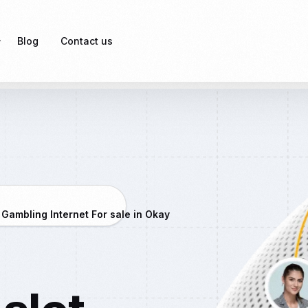
Blog
Contact us
rvices
oyees’ Provident Fund)
oyees’ State Insurance)
nal Tax (PT)
ambling Internet For sale in Okay
al Signature Certificate)
aw Compliance
ce Risk Management
Licensing