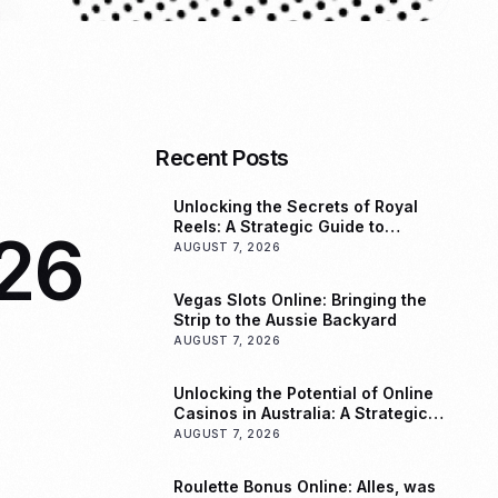
Recent Posts
Unlocking the Secrets of Royal
Reels: A Strategic Guide to
026
Maximizing Your Wins
AUGUST 7, 2026
Vegas Slots Online: Bringing the
Strip to the Aussie Backyard
AUGUST 7, 2026
Unlocking the Potential of Online
Casinos in Australia: A Strategic
Guide
AUGUST 7, 2026
Roulette Bonus Online: Alles, was