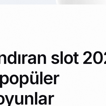
ndıran slot 2
n popüler
oyunlar