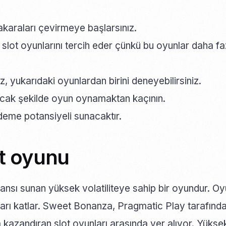
makaraları çevirmeye başlarsınız.
lot oyunlarını tercih eder çünkü bu oyunlar daha fa
, yukarıdaki oyunlardan birini deneyebilirsiniz.
acak şekilde oyun oynamaktan kaçının.
eme potansiyeli sunacaktır.
ot oyunu
sı sunan yüksek volatiliteye sahip bir oyundur. Oy
ları katlar. Sweet Bonanza, Pragmatic Play tarafınd
a kazandıran slot oyunları arasında yer alıyor. Yüksek