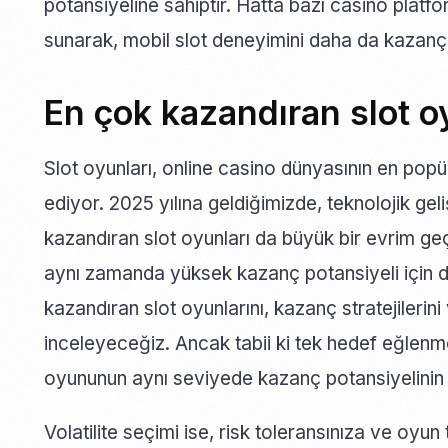
potansiyeline sahiptir. Hatta bazı casino plat
sunarak, mobil slot deneyimini daha da kazançlı 
En çok kazandıran slot 
Slot oyunları, online casino dünyasının en po
ediyor. 2025 yılına geldiğimizde, teknolojik g
kazandıran slot oyunları da büyük bir evrim geç
aynı zamanda yüksek kazanç potansiyeli için de
kazandıran slot oyunlarını, kazanç stratejilerini
inceleyeceğiz. Ancak tabii ki tek hedef eğlenm
oyununun aynı seviyede kazanç potansiyelinin 
Volatilite seçimi ise, risk toleransınıza ve oyun 