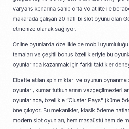
varyans kenarına sahip orta volatilite ile bera
makarada çalışan 20 hatlı bi slot oyunu olan 
etmenize olanak sağlıyor.
Online oyunlarda özellikle de mobil uyumluluğu
temaları ve çeşitli bonus özellikleriyle bu oyun
oyunlarında kazanmak için farklı taktikler deneye
Elbette atılan spin miktarı ve oyunun oynanma s
oyunları, kumar tutkunlarının vazgeçilmezleri a
oyunlarında, özellikle “Cluster Pays” (küme ö
öne çıkıyor. Bu mekanikler, klasik ödeme hatlar
modern slot oyunları, hem masaüstü hem de mo