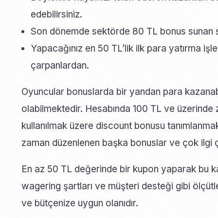
edebilirsiniz.
Son dönemde sektörde 80 TL bonus sunan site
Yapacağınız en 50 TL’lik ilk para yatırma iş
çarpanlardan.
Oyuncular bonuslarda bir yandan para kazanabi
olabilmektedir. Hesabında 100 TL ve üzerinde z
kullanılmak üzere discount bonusu tanımlanmak
zaman düzenlenen başka bonuslar ve çok ilgi ç
En az 50 TL değerinde bir kupon yaparak bu kamp
wagering şartları ve müşteri desteği gibi ölçütle
ve bütçenize uygun olanıdır.