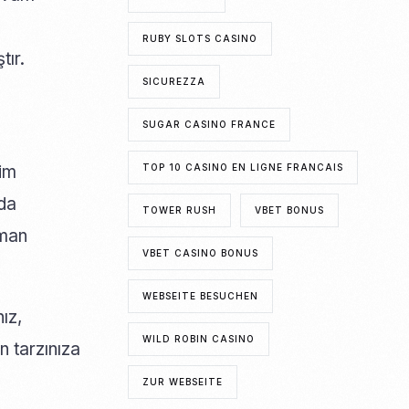
RUBY SLOTS CASINO
tır.
SICUREZZA
SUGAR CASINO FRANCE
im
TOP 10 CASINO EN LIGNE FRANCAIS
rda
TOWER RUSH
VBET BONUS
aman
VBET CASINO BONUS
WEBSEITE BESUCHEN
ız,
WILD ROBIN CASINO
n tarzınıza
ZUR WEBSEITE