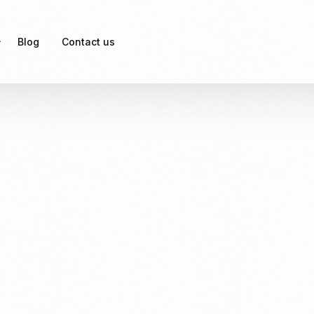
Blog
Contact us
rvices
oyees’ Provident Fund)
oyees’ State Insurance)
nal Tax (PT)
al Signature Certificate)
aw Compliance
ce Risk Management
Licensing