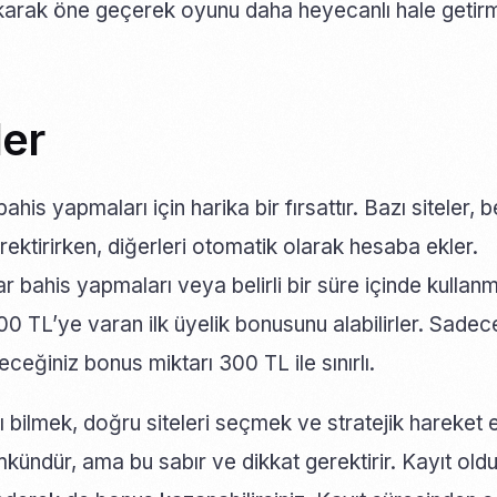
rakarak öne geçerek oyunu daha heyecanlı hale getir
ler
ahis yapmaları için harika bir fırsattır. Bazı siteler,
ktirirken, diğerleri otomatik olarak hesaba ekler.
ktar bahis yapmaları veya belirli bir süre içinde kullanm
00 TL’ye varan ilk üyelik bonusunu alabilirler. Sade
eceğiniz bonus miktarı 300 TL ile sınırlı.
rı bilmek, doğru siteleri seçmek ve stratejik hareket
ndür, ama bu sabır ve dikkat gerektirir. Kayıt old