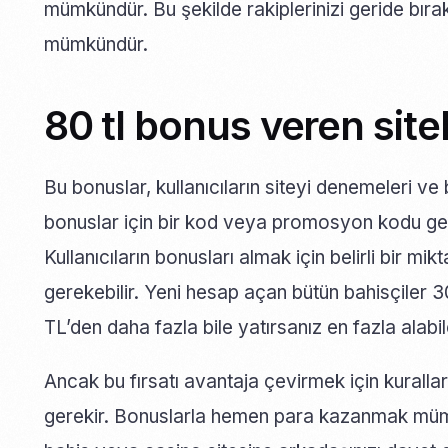
mümkündür. Bu şekilde rakiplerinizi geride bı
mümkündür.
80 tl bonus veren site
Bu bonuslar, kullanıcıların siteyi denemeleri ve b
bonuslar için bir kod veya promosyon kodu gere
Kullanıcıların bonusları almak için belirli bir mi
gerekebilir. Yeni hesap açan bütün bahisçiler 3
TL’den daha fazla bile yatırsanız en fazla alabil
Ancak bu fırsatı avantaja çevirmek için kuralla
gerekir. Bonuslarla hemen para kazanmak mümkü