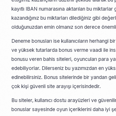
kayıtlı IBAN numarasına aktarılan bu miktarlar 
kazandığınız bu miktarları dilediğiniz gibi değer
olduğunuzdan emin olmanız son derece önemlid
Deneme bonusları ise kullanıcıların herhangi bi
ve yüksek tutarlarda bonus verme vaadi ile ins
bonusu veren bahis siteleri, oyuncuları para 
edebiliyorlar. Dilerseniz bu yazımızdan en yüks
edinebilirsiniz. Bonus sitelerinde bir yandan 
çok kişi güvenli site arayışı içerisindedir.
Bu siteler, kullanıcı dostu arayüzleri ve güveni
bonuslar sayesinde oyun içeriklerini daha iyi 