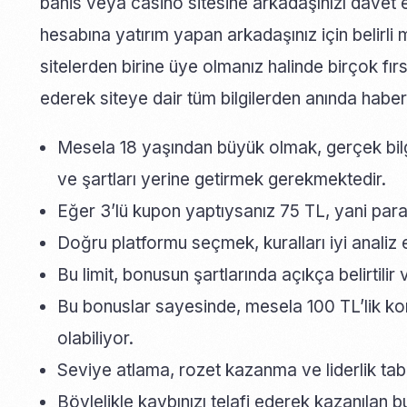
bahis veya casino sitesine arkadaşınızı davet 
hesabına yatırım yapan arkadaşınız için belir
sitelerden birine üye olmanız halinde birçok fırs
ederek siteye dair tüm bilgilerden anında haber
Mesela 18 yaşından büyük olmak, gerçek bilgil
ve şartları yerine getirmek gerekmektedir.
Eğer 3’lü kupon yaptıysanız 75 TL, yani paran
Doğru platformu seçmek, kuralları iyi analiz e
Bu limit, bonusun şartlarında açıkça belirtilir 
Bu bonuslar sayesinde, mesela 100 TL’lik
olabiliyor.
Seviye atlama, rozet kazanma ve liderlik tabl
Böylelikle kaybınızı telafi ederek kazanıla