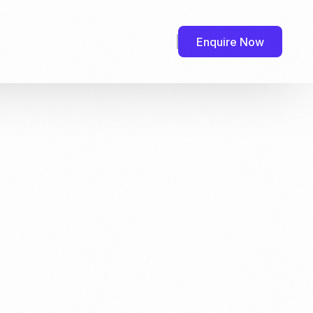
Enquire Now