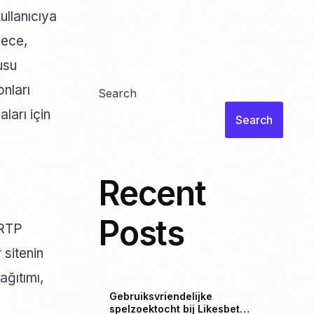
ullanıcıya
dece,
usu
onları
Search
ları için
Search
Recent
Posts
 RTP
 sitenin
ağıtımı,
Gebruiksvriendelijke
spelzoektocht bij Likesbet