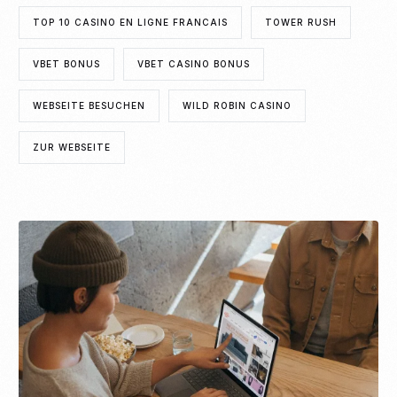
TOP 10 CASINO EN LIGNE FRANCAIS
TOWER RUSH
VBET BONUS
VBET CASINO BONUS
WEBSEITE BESUCHEN
WILD ROBIN CASINO
ZUR WEBSEITE