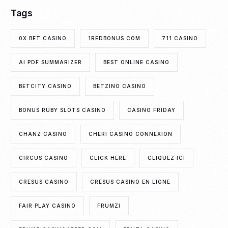
Tags
0X.BET CASINO
1REDBONUS.COM
711 CASINO
AI PDF SUMMARIZER
BEST ONLINE CASINO
BETCITY CASINO
BETZINO CASINO
BONUS RUBY SLOTS CASINO
CASINO FRIDAY
CHANZ CASINO
CHERI CASINO CONNEXION
CIRCUS CASINO
CLICK HERE
CLIQUEZ ICI
CRESUS CASINO
CRESUS CASINO EN LIGNE
FAIR PLAY CASINO
FRUMZI