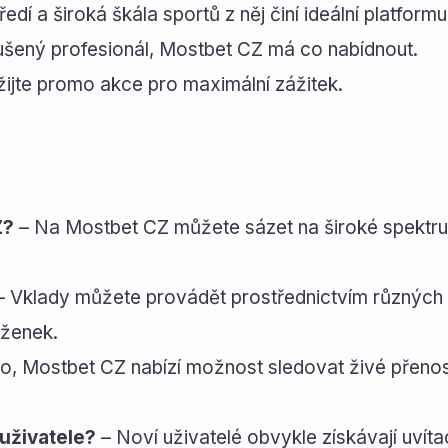
edí a široká škála sportů z něj činí ideální platformu
ušený profesionál, Mostbet CZ má co nabídnout.
jte promo akce pro maximální zážitek.
Z?
– Na Mostbet CZ můžete sázet na široké spektr
 Vklady můžete provádět prostřednictvím různých 
ěženek.
o, Mostbet CZ nabízí možnost sledovat živé přen
uživatele?
– Noví uživatelé obvykle získávají uvíta