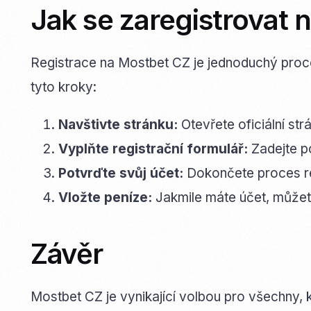
Jak se zaregistrovat 
Registrace na Mostbet CZ je jednoduchý proce
tyto kroky:
Navštivte stránku:
Otevřete oficiální st
Vyplňte registrační formulář:
Zadejte po
Potvrďte svůj účet:
Dokončete proces re
Vložte peníze:
Jakmile máte účet, můžete
Závěr
Mostbet CZ je vynikající volbou pro všechny, k