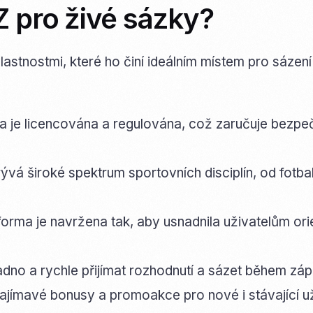
Z pro živé sázky?
astnostmi, které ho činí ideálním místem pro sázení
a je licencována a regulována, což zaručuje bezpe
á široké spektrum sportovních disciplín, od fotba
orma je navržena tak, aby usnadnila uživatelům ori
no a rychle přijímat rozhodnutí a sázet během záp
ajímavé bonusy a promoakce pro nové i stávající už