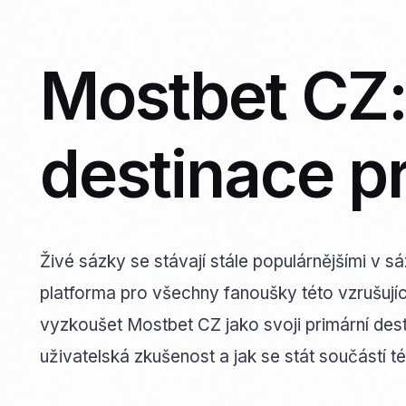
Mostbet CZ:
destinace p
Živé sázky se stávají stále populárnějšími v 
platforma pro všechny fanoušky této vzrušují
vyzkoušet Mostbet CZ jako svoji primární destin
uživatelská zkušenost a jak se stát součástí t