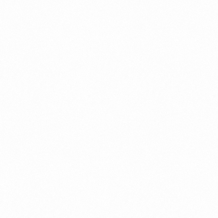
taffing