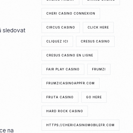
CHERI CASINO CONNEXION
CIRCUS CASINO
CLICK HERE
ů sledovat
CLIQUEZ ICI
CRESUS CASINO
CRESUS CASINO EN LIGNE
FAIR PLAY CASINO
FRUMZI
FRUMZICASINOAPPFR.COM
FRUTA CASINO
GO HERE
HARD ROCK CASINO
HTTPS://CHERICASINOMOBILEFR.COM
nce na