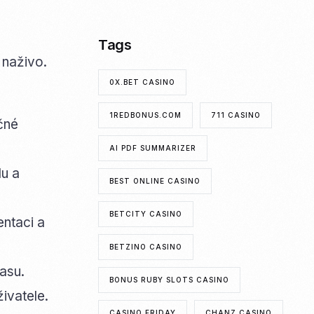
Tags
 naživo.
0X.BET CASINO
1REDBONUS.COM
711 CASINO
čné
AI PDF SUMMARIZER
lu a
BEST ONLINE CASINO
BETCITY CASINO
entaci a
BETZINO CASINO
asu.
BONUS RUBY SLOTS CASINO
ivatele.
CASINO FRIDAY
CHANZ CASINO