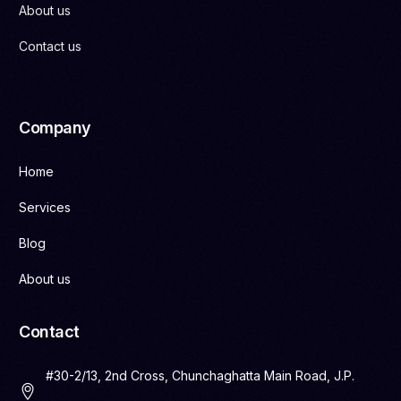
About us
Contact us
Company
Home
Services
Blog
About us
Contact
#30-2/13, 2nd Cross, Chunchaghatta Main Road, J.P.