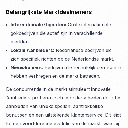
Belangrijkste Marktdeelnemers
Internationale Giganten:
Grote internationale
gokbedrijven die actief zijn in verschillende
markten.
Lokale Aanbieders:
Nederlandse bedrijven die
zich specifiek richten op de Nederlandse markt.
Nieuwkomers:
Bedrijven die recentelijk een licentie
hebben verkregen en de markt betreden.
De concurrentie in de markt stimuleert innovatie.
Aanbieders proberen zich te onderscheiden door het
aanbieden van unieke spellen, aantrekkelijke
bonussen en een uitstekende klantenservice. Dit leidt
tot een voortdurende evolutie van de markt, waarbij