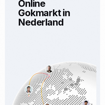
Online
Gokmarkt in
Nederland