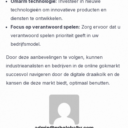
Omarm technologie:
Investeer in nieuwe
technologieën om innovatieve producten en
diensten te ontwikkelen.
Focus op verantwoord spelen:
Zorg ervoor dat u
verantwoord spelen prioriteit geeft in uw
bedrijfsmodel.
Door deze aanbevelingen te volgen, kunnen
industrieanalisten en bedrijven in de online gokmarkt
succesvol navigeren door de digitale draaikolk en de
kansen die deze markt biedt, optimaal benutten.
admin@nrhglobalhr.com