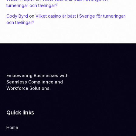
turneringar och tävlingar?
Cody Byrd
on
Vilket casino är bäst i Sverige för turneringar
och tävlingar?
Empowering Businesses with
Seamless Compliance and
Workforce Solutions.
Quick links
Home