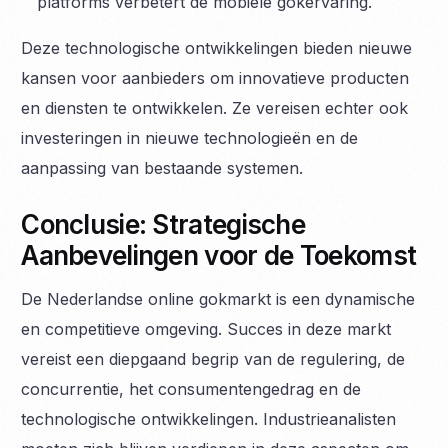
platforms verbetert de mobiele gokervaring.
Deze technologische ontwikkelingen bieden nieuwe
kansen voor aanbieders om innovatieve producten
en diensten te ontwikkelen. Ze vereisen echter ook
investeringen in nieuwe technologieën en de
aanpassing van bestaande systemen.
Conclusie: Strategische
Aanbevelingen voor de Toekomst
De Nederlandse online gokmarkt is een dynamische
en competitieve omgeving. Succes in deze markt
vereist een diepgaand begrip van de regulering, de
concurrentie, het consumentengedrag en de
technologische ontwikkelingen. Industrieanalisten