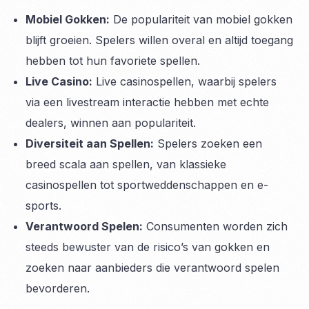
Mobiel Gokken:
De populariteit van mobiel gokken
blijft groeien. Spelers willen overal en altijd toegang
hebben tot hun favoriete spellen.
Live Casino:
Live casinospellen, waarbij spelers
via een livestream interactie hebben met echte
dealers, winnen aan populariteit.
Diversiteit aan Spellen:
Spelers zoeken een
breed scala aan spellen, van klassieke
casinospellen tot sportweddenschappen en e-
sports.
Verantwoord Spelen:
Consumenten worden zich
steeds bewuster van de risico’s van gokken en
zoeken naar aanbieders die verantwoord spelen
bevorderen.