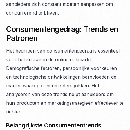
aanbieders zich constant moeten aanpassen om
concurrerend te blijven.
Consumentengedrag: Trends en
Patronen
Het begrijpen van consumentengedrag is essentieel
voor het succes in de online gokmarkt.
Demografische factoren, persoonlijke voorkeuren
en technologische ontwikkelingen beïnvloeden de
manier waarop consumenten gokken. Het
analyseren van deze trends helpt aanbieders om
hun producten en marketingstrategieën effectiever te
richten.
Belangrijkste Consumententrends