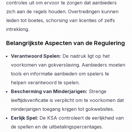
controles uit om ervoor te zorgen dat aanbieders
zich aan de regels houden. Overtredingen kunnen
leiden tot boetes, schorsing van licenties of zelfs
intrekking.
Belangrijkste Aspecten van de Regulering
Verantwoord Spelen:
De nadruk ligt op het
voorkomen van gokverslaving. Aanbieders moeten
tools en informatie aanbieden om spelers te
helpen verantwoord te spelen.
Bescherming van Minderjarigen:
Strenge
leeftijdsverificatie is verplicht om te voorkomen dat
minderjarigen toegang krijgen tot gokwebsites.
Eerlijk Spel:
De KSA controleert de eerlijkheid van
de spellen en de uitbetalingspercentages.