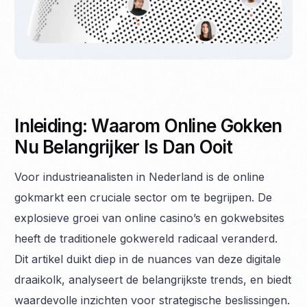
Inleiding: Waarom Online Gokken
Nu Belangrijker Is Dan Ooit
Voor industrieanalisten in Nederland is de online
gokmarkt een cruciale sector om te begrijpen. De
explosieve groei van online casino’s en gokwebsites
heeft de traditionele gokwereld radicaal veranderd.
Dit artikel duikt diep in de nuances van deze digitale
draaikolk, analyseert de belangrijkste trends, en biedt
waardevolle inzichten voor strategische beslissingen.