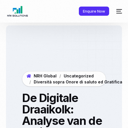
Enquire Now
NRH Global
Uncategorized
Diversità sopra Onore di saluto ed Gratifica s
De Digitale
Draaikolk:
Analyse van de