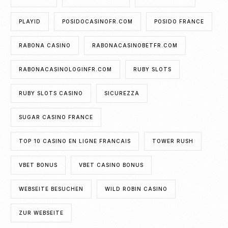
PLAYID
POSIDOCASINOFR.COM
POSIDO FRANCE
RABONA CASINO
RABONACASINOBETFR.COM
RABONACASINOLOGINFR.COM
RUBY SLOTS
RUBY SLOTS CASINO
SICUREZZA
SUGAR CASINO FRANCE
TOP 10 CASINO EN LIGNE FRANCAIS
TOWER RUSH
VBET BONUS
VBET CASINO BONUS
WEBSEITE BESUCHEN
WILD ROBIN CASINO
ZUR WEBSEITE