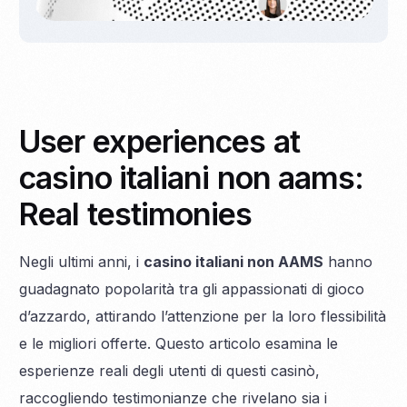
User experiences at
casino italiani non aams:
Real testimonies
Negli ultimi anni, i
casino italiani non AAMS
hanno
guadagnato popolarità tra gli appassionati di gioco
d’azzardo, attirando l’attenzione per la loro flessibilità
e le migliori offerte. Questo articolo esamina le
esperienze reali degli utenti di questi casinò,
raccogliendo testimonianze che rivelano sia i