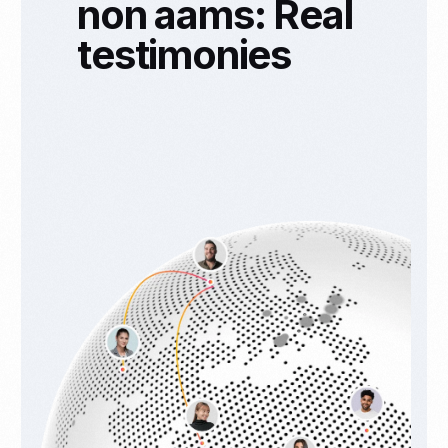
non aams: Real
testimonies