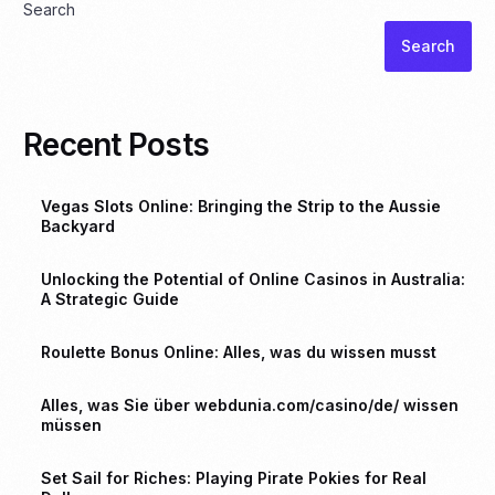
Search
Search
Recent Posts
Vegas Slots Online: Bringing the Strip to the Aussie
Backyard
Unlocking the Potential of Online Casinos in Australia:
A Strategic Guide
Roulette Bonus Online: Alles, was du wissen musst
Alles, was Sie über webdunia.com/casino/de/ wissen
müssen
Set Sail for Riches: Playing Pirate Pokies for Real