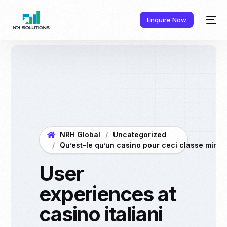
Enquire Now
NRH Global
Uncategorized
Qu’est-le qu’un casino pour ceci classe mini
User
experiences at
casino italiani