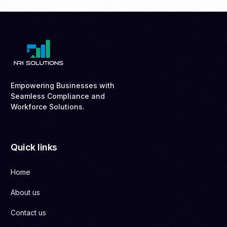
Empowering Businesses with
Seamless Compliance and
Workforce Solutions.
Quick links
Home
About us
Contact us