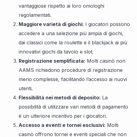
vantaggiose rispetto ai loro omologhi
regolamentati.
Maggiore varietà di giochi:
I giocatori possono
accedere a una selezione più ampia di giochi,
dai classici come la roulette e il blackjack ai più
innovativi giochi da tavolo e slot.
Registrazione semplificata:
Molti casinò non
AAMS richiedono procedure di registrazione
meno complesse, facilitando l’accesso ai nuovi
utenti.
Flessibilità nei metodi di deposito:
La
possibilità di utilizzare vari metodi di pagamento
è un ulteriore incentivo per i giocatori.
Accesso a eventi e tornei esclusivi:
Molti
casinò offrono tornei e eventi speciali che non