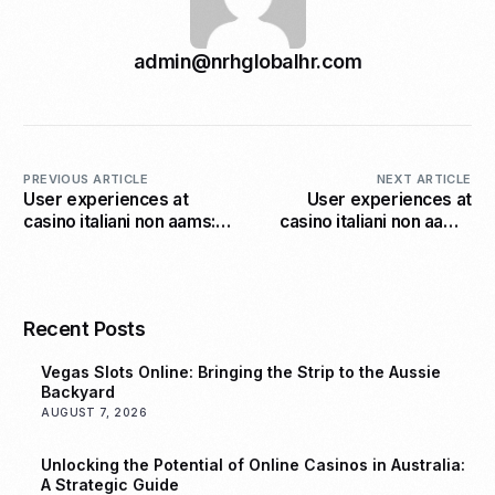
admin@nrhglobalhr.com
PREVIOUS ARTICLE
NEXT ARTICLE
User experiences at
User experiences at
casino italiani non aams:
casino italiani non aams:
Real testimonies
Real testimonies
Recent Posts
Vegas Slots Online: Bringing the Strip to the Aussie
Backyard
AUGUST 7, 2026
Unlocking the Potential of Online Casinos in Australia:
A Strategic Guide