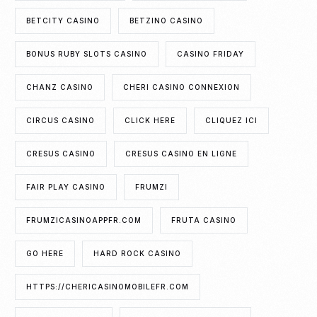
BETCITY CASINO
BETZINO CASINO
BONUS RUBY SLOTS CASINO
CASINO FRIDAY
CHANZ CASINO
CHERI CASINO CONNEXION
CIRCUS CASINO
CLICK HERE
CLIQUEZ ICI
CRESUS CASINO
CRESUS CASINO EN LIGNE
FAIR PLAY CASINO
FRUMZI
FRUMZICASINOAPPFR.COM
FRUTA CASINO
GO HERE
HARD ROCK CASINO
HTTPS://CHERICASINOMOBILEFR.COM