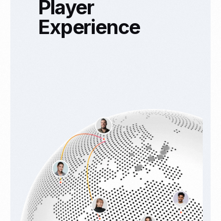
Player
Experience