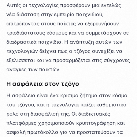
Αυτές οι τεχνολογίες προσφέρουν μια εντελώς
νέα διάσταση στην εμπειρία παιχνιδιού,
επιτρέποντας στους παίκτες να εξερευνήσουν
τρισδιάστατους κόσμους και να συμμετάσχουν σε
διαδραστικά παιχνίδια. Η ανάπτυξη αυτών των
τεχνολογιών δείχνει πώς ο τζόγος συνεχίζει να
εξελίσσεται και να προσαρμόζεται στις σύγχρονες
ανάγκες των παικτών.
Η ασφάλεια στον τζόγο
Η ασφάλεια είναι ένα κρίσιμο ζήτημα στον κόσμο
του τζόγου, και η τεχνολογία παίζει καθοριστικό
ρόλο στη διασφάλισή της. Οι διαδικτυακές
πλατφόρμες χρησιμοποιούν κρυπτογράφηση και
ασφαλή πρωτόκολλα για να προστατεύσουν τα