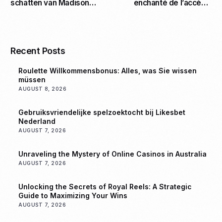
schatten van Madison
enchanté de l’accès à
casino beoordelingen
Magic Bet
Recent Posts
Roulette Willkommensbonus: Alles, was Sie wissen
müssen
AUGUST 8, 2026
Gebruiksvriendelijke spelzoektocht bij Likesbet
Nederland
AUGUST 7, 2026
Unraveling the Mystery of Online Casinos in Australia
AUGUST 7, 2026
Unlocking the Secrets of Royal Reels: A Strategic
Guide to Maximizing Your Wins
AUGUST 7, 2026