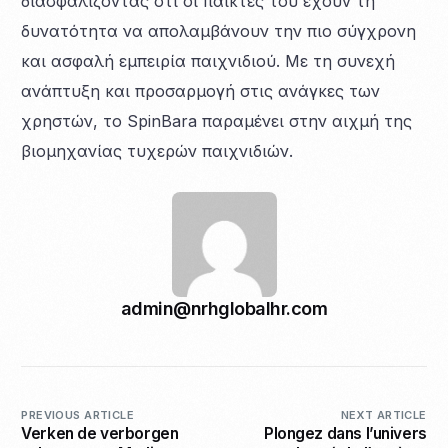
διασφαλίζοντας ότι οι παίκτες του έχουν τη
δυνατότητα να απολαμβάνουν την πιο σύγχρονη
και ασφαλή εμπειρία παιχνιδιού. Με τη συνεχή
ανάπτυξη και προσαρμογή στις ανάγκες των
χρηστών, το SpinBara παραμένει στην αιχμή της
βιομηχανίας τυχερών παιχνιδιών.
admin@nrhglobalhr.com
PREVIOUS ARTICLE
NEXT ARTICLE
Verken de verborgen
Plongez dans l’univers