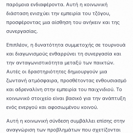
παρόμοια ενδιαφέροντα. Αυτή η κοινωνική
διάσταση ενισχύει την εμπειρία του τζόγου,
προσφέροντας μια αίσθηση του ανήκειν και της
συνεργασίας.
Επιπλέον, η δυνατότητα συμμετοχής σε τουρνουά
και διαγωνισμούς ενθαρρύνει τη συνεργασία και
την ανταγωνιστικότητα μεταξύ των παικτών.
Αυτές οι δραστηριότητες δημιουργούν μια
ζωντανή ατμόσφαιρα, προσθέτοντας ενθουσιασμό
και αδρεναλίνη στην εμπειρία του παιχνιδιού. Το
κοινωνικό στοιχείο είναι βασικό για την ανάπτυξη
ενός ενεργού και αφοσιωμένου κοινού.
Αυτή η κοινωνική σύνδεση συμβάλλει επίσης στην
αναγνώριση των προβλημάτων που σχετίζονται