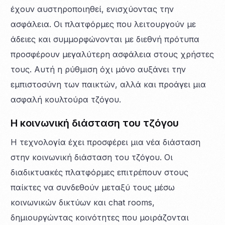
έχουν αυστηροποιηθεί, ενισχύοντας την
ασφάλεια. Οι πλατφόρμες που λειτουργούν με
άδειες και συμμορφώνονται με διεθνή πρότυπα
προσφέρουν μεγαλύτερη ασφάλεια στους χρήστες
τους. Αυτή η ρύθμιση όχι μόνο αυξάνει την
εμπιστοσύνη των παικτών, αλλά και προάγει μια
ασφαλή κουλτούρα τζόγου.
Η κοινωνική διάσταση του τζόγου
Η τεχνολογία έχει προσφέρει μια νέα διάσταση
στην κοινωνική διάσταση του τζόγου. Οι
διαδικτυακές πλατφόρμες επιτρέπουν στους
παίκτες να συνδεθούν μεταξύ τους μέσω
κοινωνικών δικτύων και chat rooms,
δημιουργώντας κοινότητες που μοιράζονται