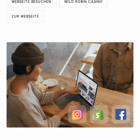
WEBSEITE BESUCHEN
WILD ROBIN CASINO
ZUR WEBSEITE