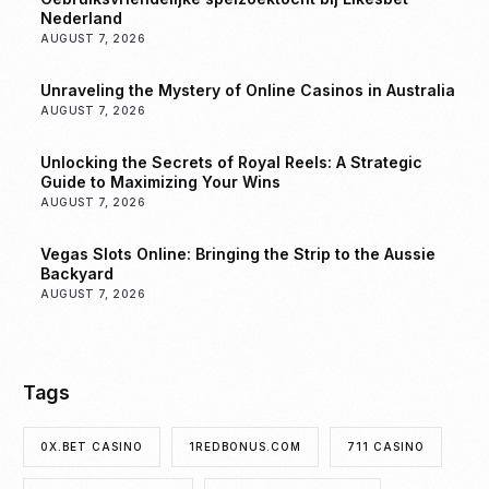
Nederland
AUGUST 7, 2026
Unraveling the Mystery of Online Casinos in Australia
AUGUST 7, 2026
Unlocking the Secrets of Royal Reels: A Strategic
Guide to Maximizing Your Wins
AUGUST 7, 2026
Vegas Slots Online: Bringing the Strip to the Aussie
Backyard
AUGUST 7, 2026
Tags
0X.BET CASINO
1REDBONUS.COM
711 CASINO