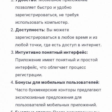
позволяет быстро и удобно
зарегистрироваться, не требуя
использовать компьютер.
Доступность:
Вы можете
зарегистрироваться в любое время и из
любой точки, где есть доступ в интернет.
Интуитивно понятный интерфейс:
Приложение имеет понятный и простой
интерфейс, что облегчает процесс
регистрации.
Бонусы для мобильных пользователей:
Часто букмекерские конторы предлагают
эксклюзивные предложения для
пользователей мобильных приложений.