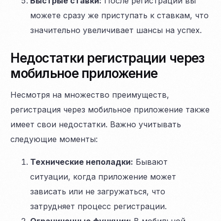
Быстрые ставки:
После регистрации вы
можете сразу же приступать к ставкам, что
значительно увеличивает шансы на успех.
Недостатки регистрации через
мобильное приложение
Несмотря на множество преимуществ,
регистрация через мобильное приложение также
имеет свои недостатки. Важно учитывать
следующие моменты:
Технические неполадки:
Бывают
ситуации, когда приложение может
зависать или не загружаться, что
затрудняет процесс регистрации.
Ограниченные функции:
В мобильной