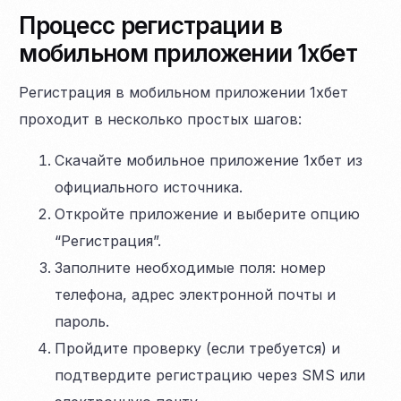
Процесс регистрации в
мобильном приложении 1хбет
Регистрация в мобильном приложении 1хбет
проходит в несколько простых шагов:
Скачайте мобильное приложение 1хбет из
официального источника.
Откройте приложение и выберите опцию
“Регистрация”.
Заполните необходимые поля: номер
телефона, адрес электронной почты и
пароль.
Пройдите проверку (если требуется) и
подтвердите регистрацию через SMS или