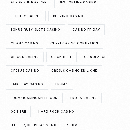
AI PDF SUMMARIZER
BEST ONLINE CASINO
BETCITY CASINO
BETZINO CASINO
BONUS RUBY SLOTS CASINO
CASINO FRIDAY
CHANZ CASINO
CHERI CASINO CONNEXION
CIRCUS CASINO
CLICK HERE
CLIQUEZ ICI
CRESUS CASINO
CRESUS CASINO EN LIGNE
FAIR PLAY CASINO
FRUMZI
FRUMZICASINOAPPFR.COM
FRUTA CASINO
GO HERE
HARD ROCK CASINO
HTTPS://CHERICASINOMOBILEFR.COM