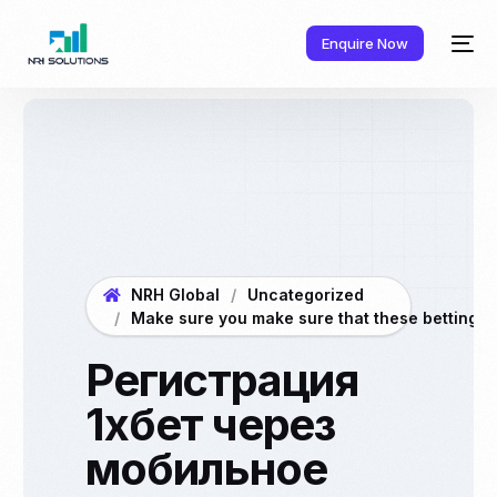
Enquire Now
NRH Global
Uncategorized
Make sure you make sure that these betting crit
Регистрация
1хбет через
мобильное