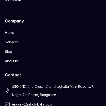
Company
Home
Services
Blog
About us
Contact
#30-2/13, 2nd Cross, Chunchaghatta Main Road, J.P.
Nagar 7th Phase, Bangalore
enquiry@nrhglobalhr.com