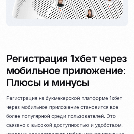
Регистрация 1хбет через
мобильное приложение:
Плюсы и минусы
Регистрация на букмекерской платформе 1хбет
через мобильное приложение становится все
более популярной среди пользователей. Это
связано с высокой доступностью и удобством,
которые предоставляет мобильное приложение,