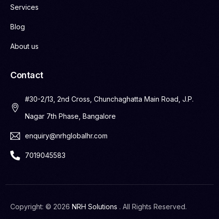
Services
Blog
About us
Contact
#30-2/13, 2nd Cross, Chunchaghatta Main Road, J.P.
Nagar 7th Phase, Bangalore
enquiry@nrhglobalhr.com
7019045583
Enquire Now
Copyright: © 2026
NRH Solutions
. All Rights Reserved.