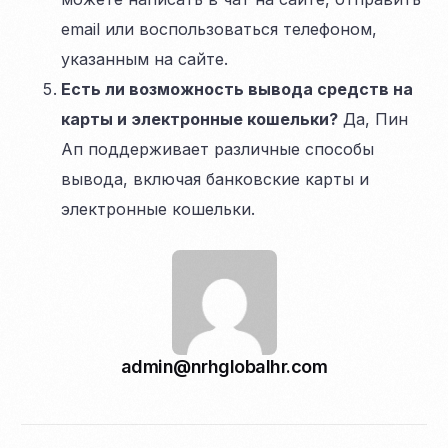
email или воспользоваться телефоном,
указанным на сайте.
Есть ли возможность вывода средств на
карты и электронные кошельки?
Да, Пин
Ап поддерживает различные способы
вывода, включая банковские карты и
электронные кошельки.
admin@nrhglobalhr.com