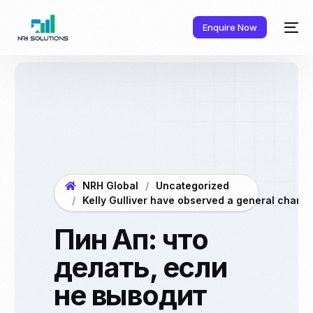
Enquire Now
NRH Global
Uncategorized
Kelly Gulliver have observed a general change
Пин Ап: что
делать, если
не выводит