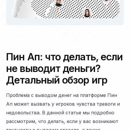
Пин Ап: что делать, если
не выводит деньги?
Детальный обзор игр
Проблема с выводом денег на платформе Пин
Ап может вызвать у игроков чувства тревоги и
недовольства. В данной статье мы подробно
рассмотрим, что делать, если у вас возникают
трудности с выводом средств, а также