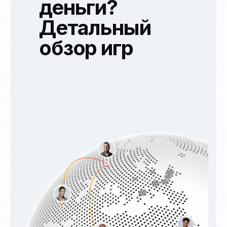
деньги?
Детальный
обзор игр