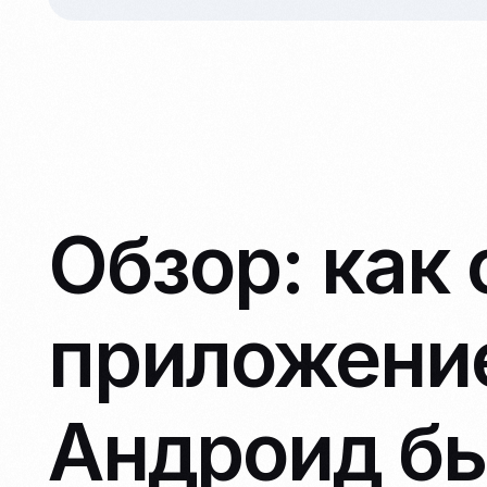
Обзор: как 
приложение
Андроид бы