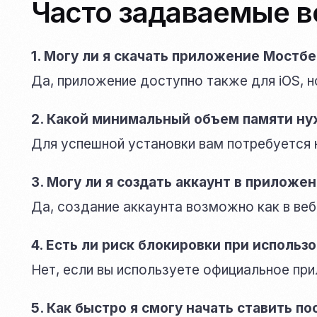
Часто задаваемые в
1. Могу ли я скачать приложение Мостб
Да, приложение доступно также для iOS, н
2. Какой минимальный объем памяти ну
Для успешной установки вам потребуется 
3. Могу ли я создать аккаунт в приложе
Да, создание аккаунта возможно как в веб
4. Есть ли риск блокировки при исполь
Нет, если вы используете официальное при
5. Как быстро я смогу начать ставить п