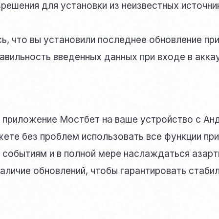
решения для установки из неизвестных источни
ь, что вы установили последнее обновление пр
вильность введенных данных при входе в аккау
ть приложение Мостбет на ваше устройство с Ан
ете без проблем использовать все функции пр
 событиям и в полной мере наслаждаться азар
наличие обновлений, чтобы гарантировать стаби