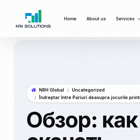
Home
About us
Services
Payroll Se
EPF (Empl
ESI (Empl
NRH Global
Uncategorized
Professio
Îndreptar între Pariuri deasupra jocurile
DSC (Digit
Обзор: как
Labour L
Complian
Business 