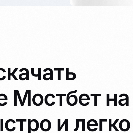
скачать
 Мостбет на
стро и легко