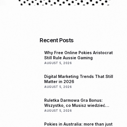
Recent Posts
Why Free Online Pokies Aristocrat
Still Rule Aussie Gaming
AUGUST 5, 2026
Digital Marketing Trends That Still
Matter in 2026
AUGUST 5, 2026
Ruletka Darmowa Gra Bonus:
Wszystko, co Musisz wiedzieć
przed Rozpoczęciem Gry
AUGUST 5, 2026
Pokies in Australia: more than just