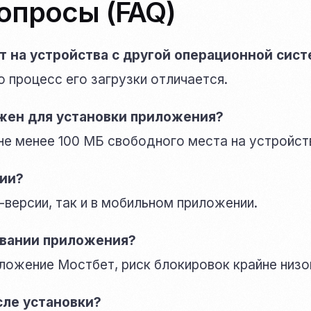
опросы (FAQ)
ет на устройства с другой операционной сис
о процесс его загрузки отличается.
жен для установки приложения?
не менее 100 МБ свободного места на устройст
нии?
-версии, так и в мобильном приложении.
зовании приложения?
ложение Мостбет, риск блокировок крайне низо
осле установки?