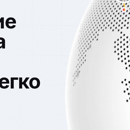
taffing
ие
а
егко