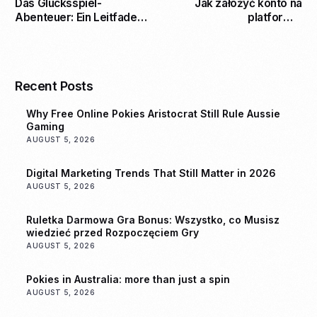
Das Glücksspiel-
Jak założyć konto na
Abenteuer: Ein Leitfaden
platformie
für Anfänger in der
bukmacherskiej z dobrą
Schweiz
strategią?
Recent Posts
Why Free Online Pokies Aristocrat Still Rule Aussie
Gaming
AUGUST 5, 2026
Digital Marketing Trends That Still Matter in 2026
AUGUST 5, 2026
Ruletka Darmowa Gra Bonus: Wszystko, co Musisz
wiedzieć przed Rozpoczęciem Gry
AUGUST 5, 2026
Pokies in Australia: more than just a spin
AUGUST 5, 2026