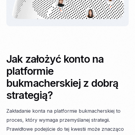
Jak założyć konto na
platformie
bukmacherskiej z dobrą
strategią?
Zakładanie konta na platformie bukmacherskiej to
proces, który wymaga przemyślanej strategii.
Prawidłowe podejście do tej kwestii może znacząco