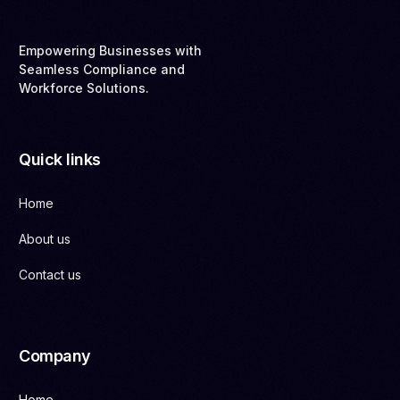
Empowering Businesses with
Seamless Compliance and
Workforce Solutions.
Quick links
Home
About us
Contact us
Company
Home