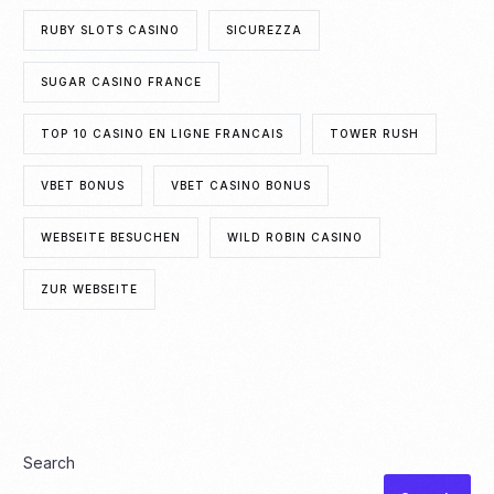
RUBY SLOTS CASINO
SICUREZZA
SUGAR CASINO FRANCE
TOP 10 CASINO EN LIGNE FRANCAIS
TOWER RUSH
VBET BONUS
VBET CASINO BONUS
WEBSEITE BESUCHEN
WILD ROBIN CASINO
ZUR WEBSEITE
Search