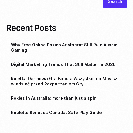
Search
Recent Posts
Why Free Online Pokies Aristocrat Still Rule Aussie
Gaming
Digital Marketing Trends That Still Matter in 2026
Ruletka Darmowa Gra Bonus: Wszystko, co Musisz
wiedzieć przed Rozpoczęciem Gry
Pokies in Australia: more than just a spin
Roulette Bonuses Canada: Safe Play Guide