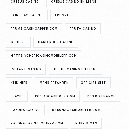
CRESUS CASINO
CRESUS CASINO EN LIGNE
FAIR PLAY CASINO
FRUMZI
FRUMZICASINOAPPFR.COM
FRUTA CASINO
GO HERE
HARD ROCK CASINO
HTTPS://CHERICASINOMOBILEFR.COM
INSTANT CASINO
JULIUS CASINO EN LIGNE
KLIK HIER
MEHR ERFAHREN
OFFICIAL SITE
PLAYID
POSIDOCASINOFR.COM
POSIDO FRANCE
RABONA CASINO
RABONACASINOBETFR.COM
RABONACASINOLOGINFR.COM
RUBY SLOTS