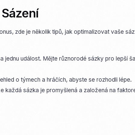
 Sázení
bonus, zde je několik tipů, jak optimalizovat vaše sáz
 jednu událost. Mějte různorodé sázky pro lepší š
ehled o týmech a hráčích, abyste se rozhodli lépe.
že každá sázka je promyšlená a založená na faktore