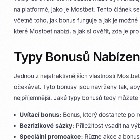
na platformě, jako je Mostbet. Tento článek se
včetně toho, jak bonus funguje a jak je možn
které Mostbet nabízí, a jak si ověřit, zda je pr
Typy Bonusů Nabízen
Jednou z nejatraktivnějších vlastností Mostbe
očekávat. Tyto bonusy jsou navrženy tak, aby 
nejpříjemnější. Jaké typy bonusů tedy můžete n
Uvítací bonus:
Bonus, který dostanete po re
Bezrizikové sázky:
Příležitost vsadit na výb
Speciální promoakce:
Různé akce a bonus