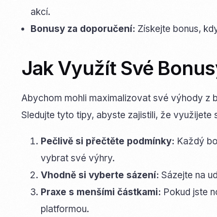
akcí.
Bonusy za doporučení:
Získejte bonus, kd
Jak Využít Své Bonus
Abychom mohli maximalizovat své výhody z bonu
Sledujte tyto tipy, abyste zajistili, že využijet
Pečlivě si přečtěte podmínky:
Každý bon
vybrat své výhry.
Vhodně si vyberte sázení:
Sázejte na ud
Praxe s menšími částkami:
Pokud jste n
platformou.