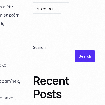
ariéře.
ZUR WEBSEITE
ím sázkám.
se,
Search
Search
ické
Recent
 podmínek,
Posts
e sázet,