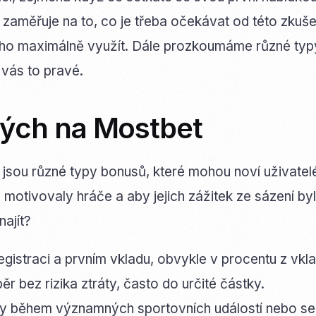
 zaměřuje na to, co je třeba očekávat od této zkuše
é ho maximálně využít. Dále prozkoumáme různé typ
o vás to pravé.
ých na Mostbet
t jsou různé typy bonusů, které mohou noví uživatel
motivovaly hráče a aby jejich zážitek ze sázení by
ajít?
gistraci a prvním vkladu, obvykle v procentu z vkla
ěr bez rizika ztráty, často do určité částky.
y během významných sportovních událostí nebo se