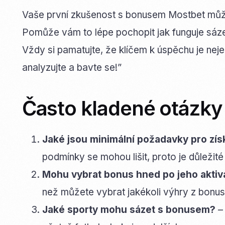
Vaše první zkušenost s bonusem Mostbet můž
Pomůže vám to lépe pochopit jak funguje sáz
Vždy si pamatujte, že klíčem k úspěchu je neje
analyzujte a bavte se!”
Často kladené otázky
Jaké jsou minimální požadavky pro zís
podmínky se mohou lišit, proto je důležité
Mohu vybrat bonus hned po jeho aktiv
než můžete vybrat jakékoli výhry z bonus
Jaké sporty mohu sázet s bonusem?
– 