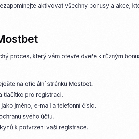
zapomínejte aktivovat všechny bonusy a akce, k
 Mostbet
duchý proces, který vám otevře dveře k různým bon
jděte na oficiální stránku Mostbet.
 tlačítko pro registraci.
jako jméno, e-mail a telefonní číslo.
 ochranu svého účtu.
ynů k potvrzení vaší registrace.