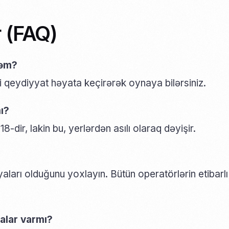
r (FAQ)
rəm?
si qeydiyyat həyata keçirərək oynaya bilərsiniz.
ı?
-dir, lakin bu, yerlərdən asılı olaraq dəyişir.
iyaları olduğunu yoxlayın. Bütün operatörlərin etibarlı
yalar varmı?