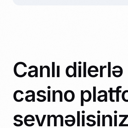
Canlı dilerlə
casino platf
sevməlisini