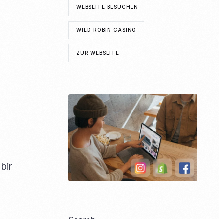
WEBSEITE BESUCHEN
WILD ROBIN CASINO
ZUR WEBSEITE
 bir