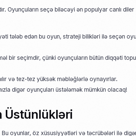
r. Oyunçuların seçə biləcəyi ən populyar canlı diler 
əti tələb edən bu oyun, strateji bilikləri ilə seçən oy
 bir seçimdir, çünki oyunçuların bütün diqqəti top
ılır və tez-tez yüksək məbləğlərlə oynayırlar.
nızla digər oyunçuları üstələmək mümkün olacaq!
n Üstünlükləri
. Bu oyunlar, öz xüsusiyyətləri və təcrübələri ilə digə