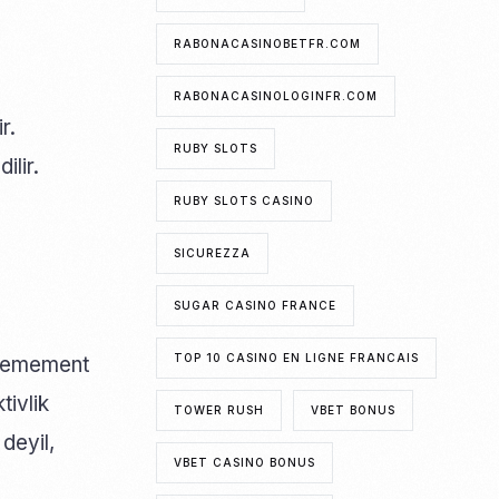
RABONACASINOBETFR.COM
RABONACASINOLOGINFR.COM
r.
RUBY SLOTS
ilir.
RUBY SLOTS CASINO
SICUREZZA
SUGAR CASINO FRANCE
TOP 10 CASINO EN LIGNE FRANCAIS
usemement
tivlik
TOWER RUSH
VBET BONUS
deyil,
VBET CASINO BONUS