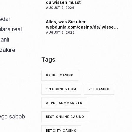
du wissen musst
AUGUST 7, 2026
bədar
Alles, was Sie über
webdunia.com/casino/de/ wissen
lara real
müssen
AUGUST 6, 2026
anlı
zakirə
Tags
0X.BET CASINO
1REDBONUS.COM
711 CASINO
AI PDF SUMMARIZER
neçə səbəb
BEST ONLINE CASINO
BETCITY CASINO