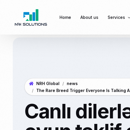
Home
About us
Services
Payroll Se
EPF (Empl
ESI (Empl
NRH Global
news
Professio
The Rare Breed Trigger Everyone Is Talking 
DSC (Digit
Canlı dilerl
Labour L
Complian
Business 