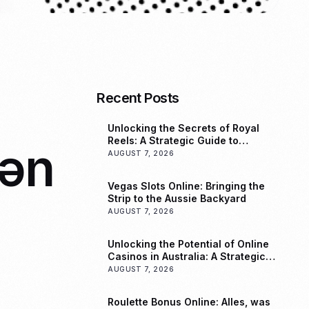
Recent Posts
Unlocking the Secrets of Royal
Reels: A Strategic Guide to
dən
Maximizing Your Wins
AUGUST 7, 2026
Vegas Slots Online: Bringing the
Strip to the Aussie Backyard
AUGUST 7, 2026
Unlocking the Potential of Online
Casinos in Australia: A Strategic
Guide
AUGUST 7, 2026
Roulette Bonus Online: Alles, was