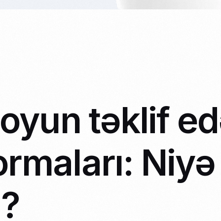
 oyun təklif e
ormaları: Niyə
z?