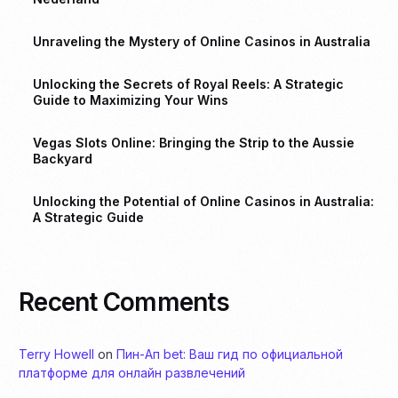
Unraveling the Mystery of Online Casinos in Australia
Unlocking the Secrets of Royal Reels: A Strategic
Guide to Maximizing Your Wins
Vegas Slots Online: Bringing the Strip to the Aussie
Backyard
Unlocking the Potential of Online Casinos in Australia:
A Strategic Guide
Recent Comments
Terry Howell
on
Пин-Ап bet: Ваш гид по официальной
платформе для онлайн развлечений