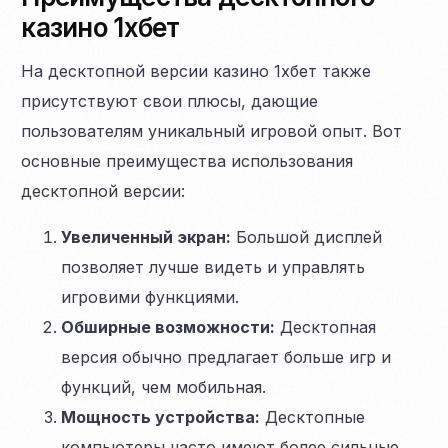
казино 1хбет
На десктопной версии казино 1хбет также
присутствуют свои плюсы, дающие
пользователям уникальный игровой опыт. Вот
основные преимущества использования
десктопной версии:
Увеличенный экран:
Большой дисплей
позволяет лучше видеть и управлять
игровими функциями.
Обширные возможности:
Десктопная
версия обычно предлагает больше игр и
функций, чем мобильная.
Мощность устройства:
Десктопные
компьютеры часто имеют более сильные