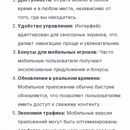
время и в любом месте, независимо от
того, где вы находитесь.
Удобство управления:
Интерфейс
адаптирован для сенсорных экранов, что
делает навигацию проще и увлекательнее.
Бонусы для мобильных игроков:
Часто
мобильные пользователи получают
эксклюзивные предложения и бонусы.
Обновления в реальном времени:
Мобильное приложение обычно быстрее
обновляется, что позволяет пользователям
иметь доступ к свежему контенту.
Экономия трафика:
Мобильные версии
приложений могут быть оптимизированы