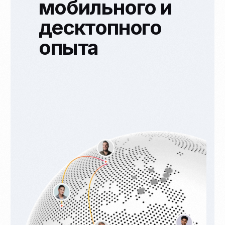
мобильного и
десктопного
опыта