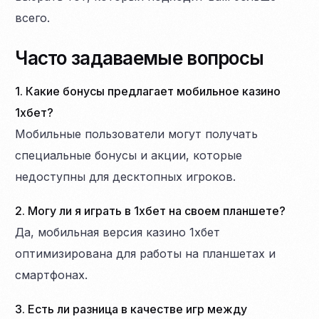
всего.
Часто задаваемые вопросы
1. Какие бонусы предлагает мобильное казино
1хбет?
Мобильные пользователи могут получать
специальные бонусы и акции, которые
недоступны для десктопных игроков.
2. Могу ли я играть в 1хбет на своем планшете?
Да, мобильная версия казино 1хбет
оптимизирована для работы на планшетах и
смартфонах.
3. Есть ли разница в качестве игр между