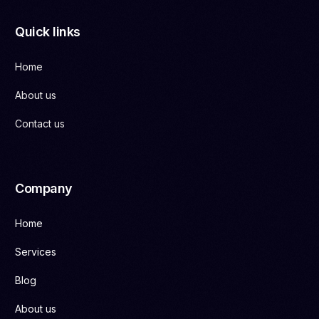
Quick links
Home
About us
Contact us
Company
Home
Services
Blog
About us