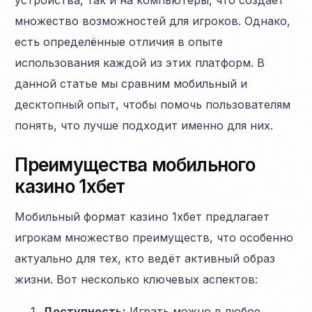
множество возможностей для игроков. Однако,
есть определённые отличия в опыте
использования каждой из этих платформ. В
данной статье мы сравним мобильный и
десктопный опыт, чтобы помочь пользователям
понять, что лучше подходит именно для них.
Преимущества мобильного
казино 1хбет
Мобильный формат казино 1хбет предлагает
игрокам множество преимуществ, что особенно
актуально для тех, кто ведёт активный образ
жизни. Вот несколько ключевых аспектов:
Доступность:
Играть можно в любое