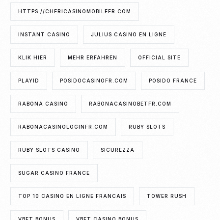
HTTPS://CHERICASINOMOBILEFR.COM
INSTANT CASINO
JULIUS CASINO EN LIGNE
KLIK HIER
MEHR ERFAHREN
OFFICIAL SITE
PLAYID
POSIDOCASINOFR.COM
POSIDO FRANCE
RABONA CASINO
RABONACASINOBETFR.COM
RABONACASINOLOGINFR.COM
RUBY SLOTS
RUBY SLOTS CASINO
SICUREZZA
SUGAR CASINO FRANCE
TOP 10 CASINO EN LIGNE FRANCAIS
TOWER RUSH
VBET BONUS
VBET CASINO BONUS