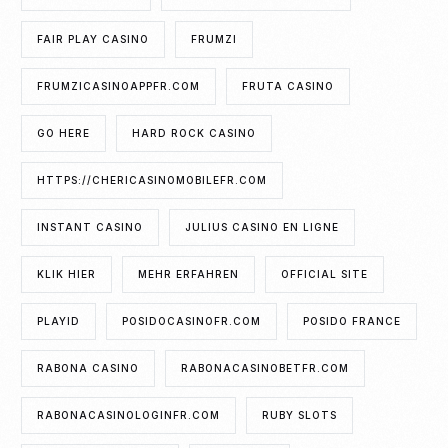
FAIR PLAY CASINO
FRUMZI
FRUMZICASINOAPPFR.COM
FRUTA CASINO
GO HERE
HARD ROCK CASINO
HTTPS://CHERICASINOMOBILEFR.COM
INSTANT CASINO
JULIUS CASINO EN LIGNE
KLIK HIER
MEHR ERFAHREN
OFFICIAL SITE
PLAYID
POSIDOCASINOFR.COM
POSIDO FRANCE
RABONA CASINO
RABONACASINOBETFR.COM
RABONACASINOLOGINFR.COM
RUBY SLOTS