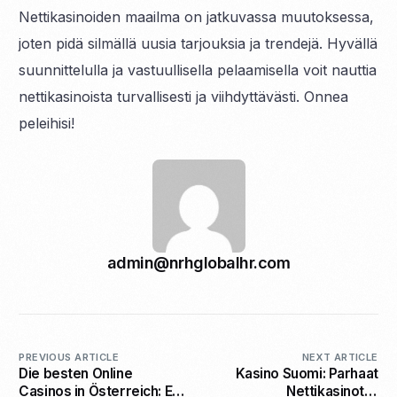
Nettikasinoiden maailma on jatkuvassa muutoksessa,
joten pidä silmällä uusia tarjouksia ja trendejä. Hyvällä
suunnittelulla ja vastuullisella pelaamisella voit nauttia
nettikasinoista turvallisesti ja viihdyttävästi. Onnea
peleihisi!
admin@nrhglobalhr.com
PREVIOUS ARTICLE
NEXT ARTICLE
Die besten Online
Kasino Suomi: Parhaat
Casinos in Österreich: Ein
Nettikasinot ja