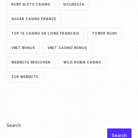
RUBY SLOTS CASINO
SICUREZZA
SUGAR CASINO FRANCE
TOP 10 CASINO EN LIGNE FRANCAIS
TOWER RUSH
VBET BONUS
VBET CASINO BONUS
WEBSEITE BESUCHEN
WILD ROBIN CASINO
ZUR WEBSEITE
Search
Search