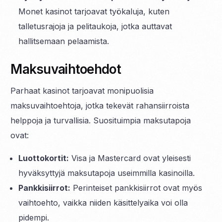
Monet kasinot tarjoavat työkaluja, kuten
talletusrajoja ja pelitaukoja, jotka auttavat
hallitsemaan pelaamista.
Maksuvaihtoehdot
Parhaat kasinot tarjoavat monipuolisia
maksuvaihtoehtoja, jotka tekevät rahansiirroista
helppoja ja turvallisia. Suosituimpia maksutapoja
ovat:
Luottokortit:
Visa ja Mastercard ovat yleisesti
hyväksyttyjä maksutapoja useimmilla kasinoilla.
Pankkisiirrot:
Perinteiset pankkisiirrot ovat myös
vaihtoehto, vaikka niiden käsittelyaika voi olla
pidempi.