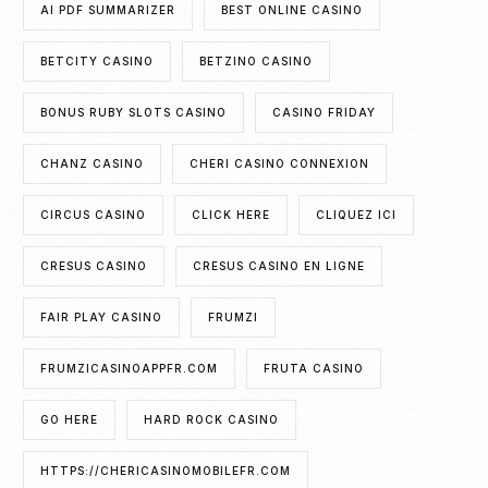
AI PDF SUMMARIZER
BEST ONLINE CASINO
BETCITY CASINO
BETZINO CASINO
BONUS RUBY SLOTS CASINO
CASINO FRIDAY
CHANZ CASINO
CHERI CASINO CONNEXION
CIRCUS CASINO
CLICK HERE
CLIQUEZ ICI
CRESUS CASINO
CRESUS CASINO EN LIGNE
FAIR PLAY CASINO
FRUMZI
FRUMZICASINOAPPFR.COM
FRUTA CASINO
GO HERE
HARD ROCK CASINO
HTTPS://CHERICASINOMOBILEFR.COM