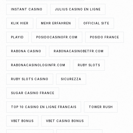
INSTANT CASINO
JULIUS CASINO EN LIGNE
KLIK HIER
MEHR ERFAHREN
OFFICIAL SITE
PLAYID
POSIDOCASINOFR.COM
POSIDO FRANCE
RABONA CASINO
RABONACASINOBETFR.COM
RABONACASINOLOGINFR.COM
RUBY SLOTS
RUBY SLOTS CASINO
SICUREZZA
SUGAR CASINO FRANCE
TOP 10 CASINO EN LIGNE FRANCAIS
TOWER RUSH
VBET BONUS
VBET CASINO BONUS