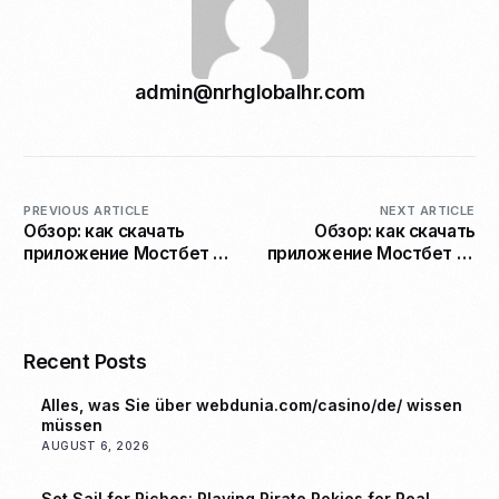
admin@nrhglobalhr.com
PREVIOUS ARTICLE
NEXT ARTICLE
Обзор: как скачать
Обзор: как скачать
приложение Мостбет на
приложение Мостбет на
Андроид быстро и
Андроид быстро и
легко
легко
Recent Posts
Alles, was Sie über webdunia.com/casino/de/ wissen
müssen
AUGUST 6, 2026
Set Sail for Riches: Playing Pirate Pokies for Real