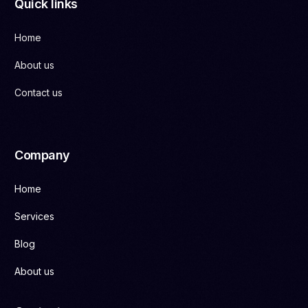
Quick links
Home
About us
Contact us
Company
Home
Services
Blog
About us