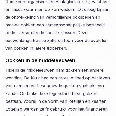
Romeinen organiseerden vaak gladiatorengevechten
en races waar men op kon wedden. Dit droeg bij aan
de ontwikkeling van verschillende gokspellen en
maakte gokken een gemeenschappelijke bezigheid
onder verschillende sociale klassen. Deze
eeuwenlange traditie zette de toon voor de evolutie
van gokken in latere tijdperken.
Gokken in de middeleeuwen
Tijdens de middeleeuwen nam gokken een andere
wending. De Kerk had een grote invloed op het leven
van mensen en beschouwde gokken vaak als een
zonde. Ondanks deze tegenstand bleef gokken
bestaan, vooral in de vorm van loterijen en kaarten.
Loterijen werden zelfs gebruikt voor het financieren