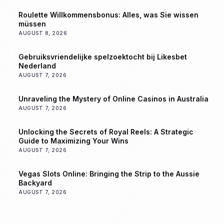
Roulette Willkommensbonus: Alles, was Sie wissen
müssen
AUGUST 8, 2026
Gebruiksvriendelijke spelzoektocht bij Likesbet
Nederland
AUGUST 7, 2026
Unraveling the Mystery of Online Casinos in Australia
AUGUST 7, 2026
Unlocking the Secrets of Royal Reels: A Strategic
Guide to Maximizing Your Wins
AUGUST 7, 2026
Vegas Slots Online: Bringing the Strip to the Aussie
Backyard
AUGUST 7, 2026