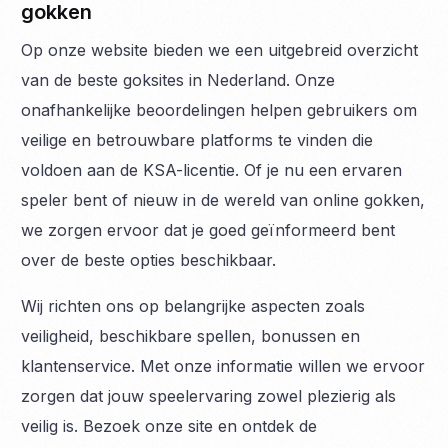
gokken
Op onze website bieden we een uitgebreid overzicht
van de beste goksites in Nederland. Onze
onafhankelijke beoordelingen helpen gebruikers om
veilige en betrouwbare platforms te vinden die
voldoen aan de KSA-licentie. Of je nu een ervaren
speler bent of nieuw in de wereld van online gokken,
we zorgen ervoor dat je goed geïnformeerd bent
over de beste opties beschikbaar.
Wij richten ons op belangrijke aspecten zoals
veiligheid, beschikbare spellen, bonussen en
klantenservice. Met onze informatie willen we ervoor
zorgen dat jouw speelervaring zowel plezierig als
veilig is. Bezoek onze site en ontdek de