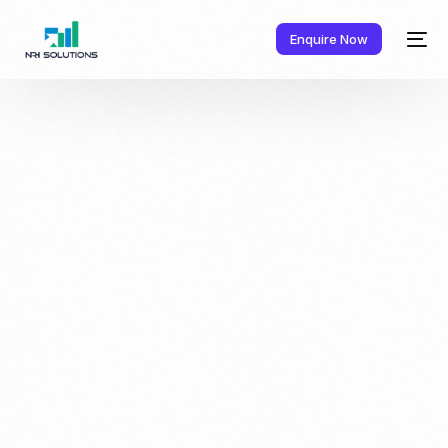
Enquire Now