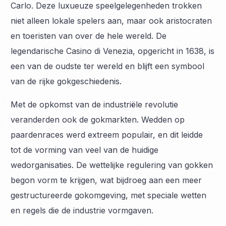
Carlo. Deze luxueuze speelgelegenheden trokken
niet alleen lokale spelers aan, maar ook aristocraten
en toeristen van over de hele wereld. De
legendarische Casino di Venezia, opgericht in 1638, is
een van de oudste ter wereld en blijft een symbool
van de rijke gokgeschiedenis.
Met de opkomst van de industriële revolutie
veranderden ook de gokmarkten. Wedden op
paardenraces werd extreem populair, en dit leidde
tot de vorming van veel van de huidige
wedorganisaties. De wettelijke regulering van gokken
begon vorm te krijgen, wat bijdroeg aan een meer
gestructureerde gokomgeving, met speciale wetten
en regels die de industrie vormgaven.