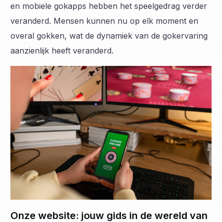
en mobiele gokapps hebben het speelgedrag verder
veranderd. Mensen kunnen nu op elk moment en
overal gokken, wat de dynamiek van de gokervaring
aanzienlijk heeft veranderd.
Onze website: jouw gids in de wereld van