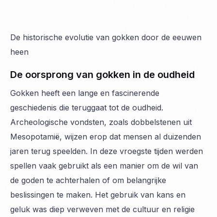
De historische evolutie van gokken door de eeuwen
heen
De oorsprong van gokken in de oudheid
Gokken heeft een lange en fascinerende
geschiedenis die teruggaat tot de oudheid.
Archeologische vondsten, zoals dobbelstenen uit
Mesopotamië, wijzen erop dat mensen al duizenden
jaren terug speelden. In deze vroegste tijden werden
spellen vaak gebruikt als een manier om de wil van
de goden te achterhalen of om belangrijke
beslissingen te maken. Het gebruik van kans en
geluk was diep verweven met de cultuur en religie