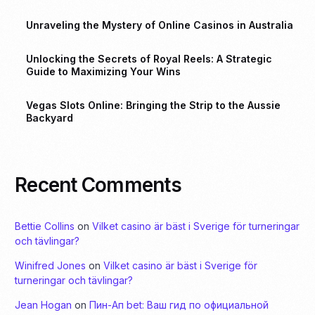
Unraveling the Mystery of Online Casinos in Australia
Unlocking the Secrets of Royal Reels: A Strategic
Guide to Maximizing Your Wins
Vegas Slots Online: Bringing the Strip to the Aussie
Backyard
Recent Comments
Bettie Collins
on
Vilket casino är bäst i Sverige för turneringar
och tävlingar?
Winifred Jones
on
Vilket casino är bäst i Sverige för
turneringar och tävlingar?
Jean Hogan
on
Пин-Ап bet: Ваш гид по официальной