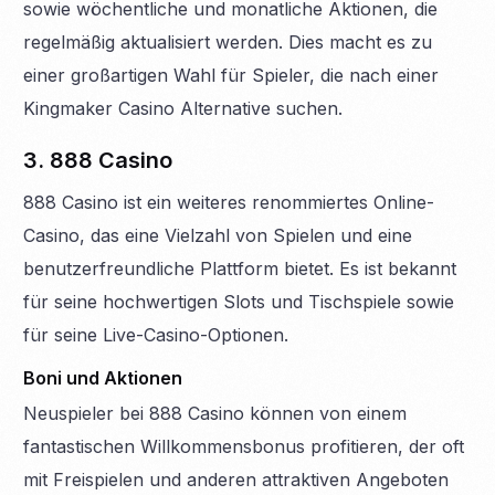
sowie wöchentliche und monatliche Aktionen, die
regelmäßig aktualisiert werden. Dies macht es zu
einer großartigen Wahl für Spieler, die nach einer
Kingmaker Casino Alternative suchen.
3. 888 Casino
888 Casino ist ein weiteres renommiertes Online-
Casino, das eine Vielzahl von Spielen und eine
benutzerfreundliche Plattform bietet. Es ist bekannt
für seine hochwertigen Slots und Tischspiele sowie
für seine Live-Casino-Optionen.
Boni und Aktionen
Neuspieler bei 888 Casino können von einem
fantastischen Willkommensbonus profitieren, der oft
mit Freispielen und anderen attraktiven Angeboten