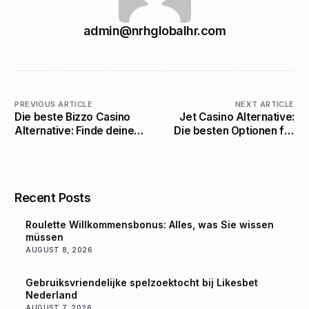
admin@nrhglobalhr.com
PREVIOUS ARTICLE
NEXT ARTICLE
Die beste Bizzo Casino
Jet Casino Alternative:
Alternative: Finde deine
Die besten Optionen für
perfekte Spielstätte
Online-Spieler
Recent Posts
Roulette Willkommensbonus: Alles, was Sie wissen
müssen
AUGUST 8, 2026
Gebruiksvriendelijke spelzoektocht bij Likesbet
Nederland
AUGUST 7, 2026