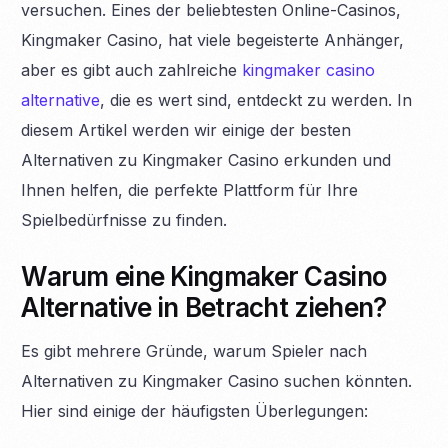
versuchen. Eines der beliebtesten Online-Casinos,
Kingmaker Casino, hat viele begeisterte Anhänger,
aber es gibt auch zahlreiche
kingmaker casino
alternative
, die es wert sind, entdeckt zu werden. In
diesem Artikel werden wir einige der besten
Alternativen zu Kingmaker Casino erkunden und
Ihnen helfen, die perfekte Plattform für Ihre
Spielbedürfnisse zu finden.
Warum eine Kingmaker Casino
Alternative in Betracht ziehen?
Es gibt mehrere Gründe, warum Spieler nach
Alternativen zu Kingmaker Casino suchen könnten.
Hier sind einige der häufigsten Überlegungen: