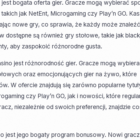
jest bogata oferta gier. Gracze mogą wybierać sp
akich jak NetEnt, Microgaming czy Play’n GO. Ka
zając nowe gry, co sprawia, że każdy może znaleź
 dostępne są również gry stołowe, takie jak black
anty, aby zaspokoić różnorodne gusta.
sino jest różnorodność gier. Gracze mogą wybier
tołowych oraz emocjonujących gier na żywo, które
w. W ofercie znajdują się zarówno popularne tytuł
aming czy Play’n GO, jak i nowości, które regula
acz, niezależnie od swoich preferencji, znajdzie co
no jest jego bogaty program bonusowy. Nowi grac