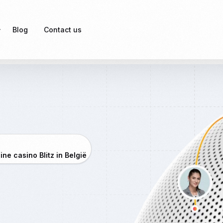
Blog
Contact us
rvices
oyees’ Provident Fund)
oyees’ State Insurance)
nal Tax (PT)
ne casino Blitz in België
al Signature Certificate)
aw Compliance
ce Risk Management
Licensing