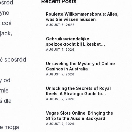
Recent Posts
ośród
syno
Roulette Willkommensbonus: Alles,
was Sie wissen müssen
ć coś
AUGUST 8, 2026
jack,
Gebruiksvriendelijke
spelzoektocht bij Likesbet
Nederland
AUGUST 7, 2026
ać spośród
Unraveling the Mystery of Online
Casinos in Australia
AUGUST 7, 2026
y od
Unlocking the Secrets of Royal
rnie
Reels: A Strategic Guide to
Maximizing Your Wins
AUGUST 7, 2026
ś dla
Vegas Slots Online: Bringing the
Strip to the Aussie Backyard
AUGUST 7, 2026
ze mogą