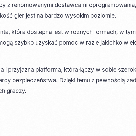
acy z renomowanymi dostawcami oprogramowania, 
kość gier jest na bardzo wysokim poziomie.
nta, która dostępna jest w różnych formach, w tym
 mogą szybko uzyskać pomoc w razie jakichkolwiek
i przyjazna platforma, która łączy w sobie szero
dardy bezpieczeństwa. Dzięki temu z pewnością za
ch graczy.