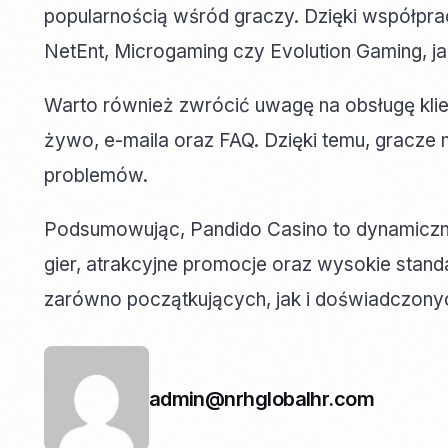
popularnością wśród graczy. Dzięki współpr
NetEnt, Microgaming czy Evolution Gaming, ja
Warto również zwrócić uwagę na obsługę klie
żywo, e-maila oraz FAQ. Dzięki temu, gracze
problemów.
Podsumowując, Pandido Casino to dynamiczna 
gier, atrakcyjne promocje oraz wysokie stan
zarówno początkujących, jak i doświadczony
admin@nrhglobalhr.com