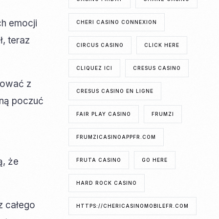
ch emocji
CHERI CASINO CONNEXION
, teraz
CIRCUS CASINO
CLICK HERE
CLIQUEZ ICI
CRESUS CASINO
zować z
CRESUS CASINO EN LIGNE
gną poczuć
FAIR PLAY CASINO
FRUMZI
FRUMZICASINOAPPFR.COM
ą, że
FRUTA CASINO
GO HERE
HARD ROCK CASINO
z całego
HTTPS://CHERICASINOMOBILEFR.COM