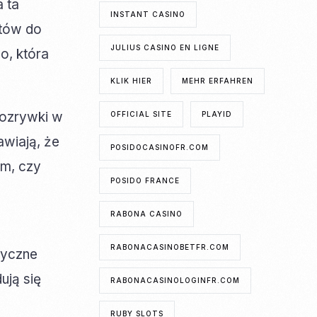
 ta
INSTANT CASINO
atów do
JULIUS CASINO EN LIGNE
o, która
KLIK HIER
MEHR ERFAHREN
rozrywki w
OFFICIAL SITE
PLAYID
awiają, że
POSIDOCASINOFR.COM
em, czy
POSIDO FRANCE
RABONA CASINO
RABONACASINOBETFR.COM
syczne
ują się
RABONACASINOLOGINFR.COM
RUBY SLOTS