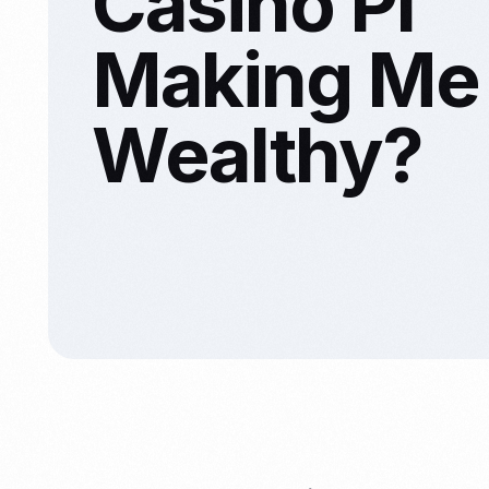
Casino Pl
Contract S
Making Me
Wealthy?