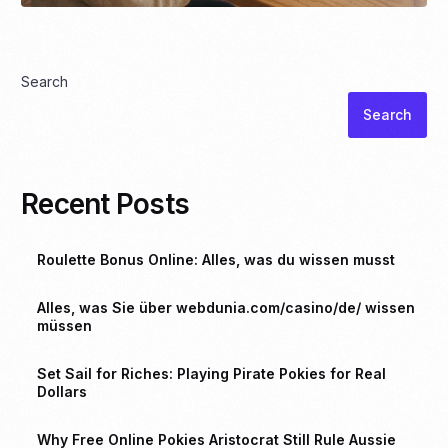
Search
Search
Recent Posts
Roulette Bonus Online: Alles, was du wissen musst
Alles, was Sie über webdunia.com/casino/de/ wissen
müssen
Set Sail for Riches: Playing Pirate Pokies for Real
Dollars
Why Free Online Pokies Aristocrat Still Rule Aussie