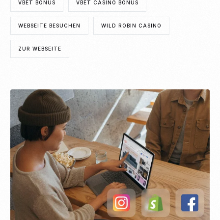
VBET BONUS
VBET CASINO BONUS
WEBSEITE BESUCHEN
WILD ROBIN CASINO
ZUR WEBSEITE