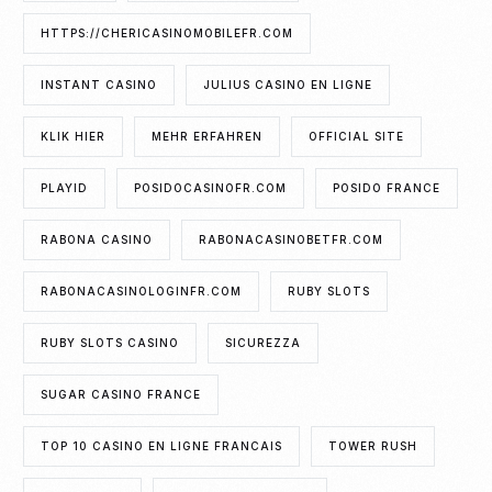
HTTPS://CHERICASINOMOBILEFR.COM
INSTANT CASINO
JULIUS CASINO EN LIGNE
KLIK HIER
MEHR ERFAHREN
OFFICIAL SITE
PLAYID
POSIDOCASINOFR.COM
POSIDO FRANCE
RABONA CASINO
RABONACASINOBETFR.COM
RABONACASINOLOGINFR.COM
RUBY SLOTS
RUBY SLOTS CASINO
SICUREZZA
SUGAR CASINO FRANCE
TOP 10 CASINO EN LIGNE FRANCAIS
TOWER RUSH