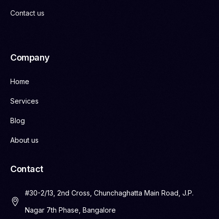
Contact us
Company
Home
Services
Blog
About us
Contact
#30-2/13, 2nd Cross, Chunchaghatta Main Road, J.P.
Nagar 7th Phase, Bangalore