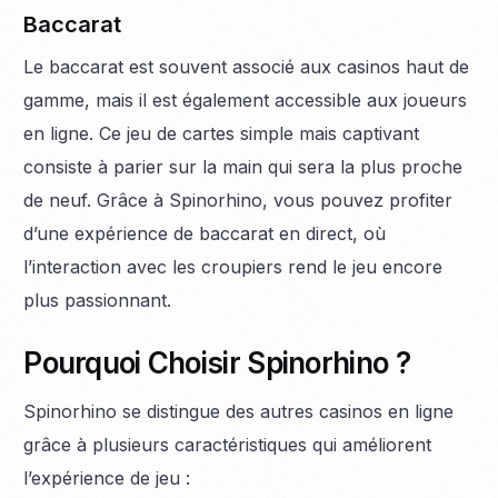
Baccarat
Le baccarat est souvent associé aux casinos haut de
gamme, mais il est également accessible aux joueurs
en ligne. Ce jeu de cartes simple mais captivant
consiste à parier sur la main qui sera la plus proche
de neuf. Grâce à Spinorhino, vous pouvez profiter
d’une expérience de baccarat en direct, où
l’interaction avec les croupiers rend le jeu encore
plus passionnant.
Pourquoi Choisir Spinorhino ?
Spinorhino se distingue des autres casinos en ligne
grâce à plusieurs caractéristiques qui améliorent
l’expérience de jeu :