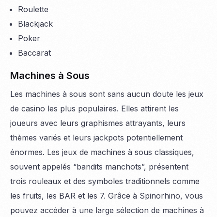
Roulette
Blackjack
Poker
Baccarat
Machines à Sous
Les machines à sous sont sans aucun doute les jeux
de casino les plus populaires. Elles attirent les
joueurs avec leurs graphismes attrayants, leurs
thèmes variés et leurs jackpots potentiellement
énormes. Les jeux de machines à sous classiques,
souvent appelés “bandits manchots”, présentent
trois rouleaux et des symboles traditionnels comme
les fruits, les BAR et les 7. Grâce à Spinorhino, vous
pouvez accéder à une large sélection de machines à