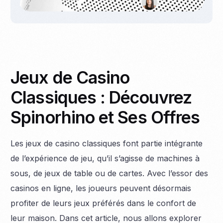
Jeux de Casino
Classiques : Découvrez
Spinorhino et Ses Offres
Les jeux de casino classiques font partie intégrante
de l’expérience de jeu, qu’il s’agisse de machines à
sous, de jeux de table ou de cartes. Avec l’essor des
casinos en ligne, les joueurs peuvent désormais
profiter de leurs jeux préférés dans le confort de
leur maison. Dans cet article, nous allons explorer