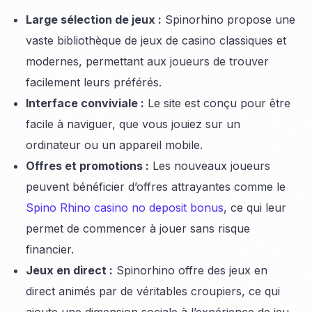
Large sélection de jeux :
Spinorhino propose une
vaste bibliothèque de jeux de casino classiques et
modernes, permettant aux joueurs de trouver
facilement leurs préférés.
Interface conviviale :
Le site est conçu pour être
facile à naviguer, que vous jouiez sur un
ordinateur ou un appareil mobile.
Offres et promotions :
Les nouveaux joueurs
peuvent bénéficier d’offres attrayantes comme le
Spino Rhino casino no deposit bonus
, ce qui leur
permet de commencer à jouer sans risque
financier.
Jeux en direct :
Spinorhino offre des jeux en
direct animés par de véritables croupiers, ce qui
ajoute une dimension sociale à l’expérience de jeu.