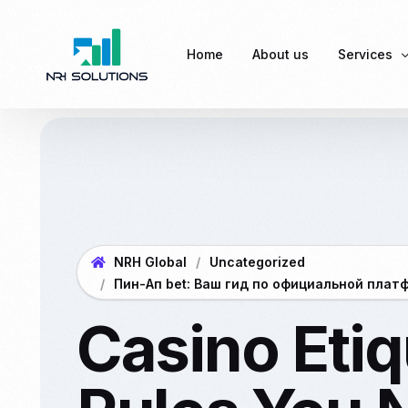
Home
About us
Services
Payroll Se
EPF (Empl
ESI (Empl
NRH Global
Uncategorized
Professio
Пин-Ап bet: Ваш гид по официальной плат
DSC (Digit
Casino Etiq
Labour L
Complian
Business 