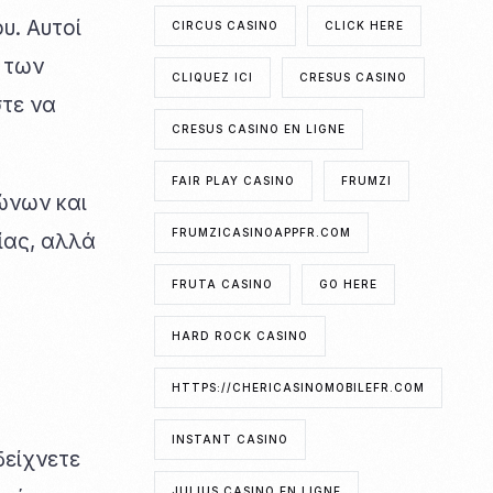
υ. Αυτοί
CIRCUS CASINO
CLICK HERE
 των
CLIQUEZ ICI
CRESUS CASINO
στε να
CRESUS CASINO EN LIGNE
FAIR PLAY CASINO
FRUMZI
φώνων και
FRUMZICASINOAPPFR.COM
ίας, αλλά
FRUTA CASINO
GO HERE
HARD ROCK CASINO
HTTPS://CHERICASINOMOBILEFR.COM
INSTANT CASINO
δείχνετε
JULIUS CASINO EN LIGNE