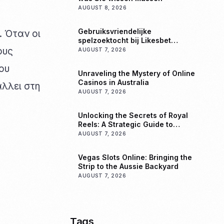
AUGUST 8, 2026
Gebruiksvriendelijke
. Όταν οι
spelzoektocht bij Likesbet
Nederland
ους
AUGUST 7, 2026
ου
Unraveling the Mystery of Online
Casinos in Australia
άλλει στη
AUGUST 7, 2026
Unlocking the Secrets of Royal
Reels: A Strategic Guide to
Maximizing Your Wins
AUGUST 7, 2026
Vegas Slots Online: Bringing the
Strip to the Aussie Backyard
AUGUST 7, 2026
Tags