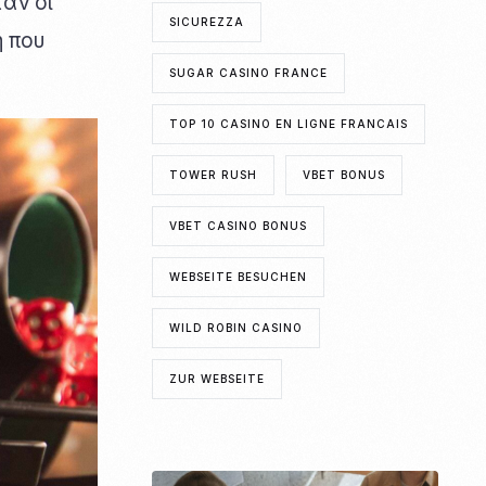
ταν οι
SICUREZZA
ή που
SUGAR CASINO FRANCE
TOP 10 CASINO EN LIGNE FRANCAIS
TOWER RUSH
VBET BONUS
VBET CASINO BONUS
WEBSEITE BESUCHEN
WILD ROBIN CASINO
ZUR WEBSEITE