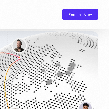
Enquire Now