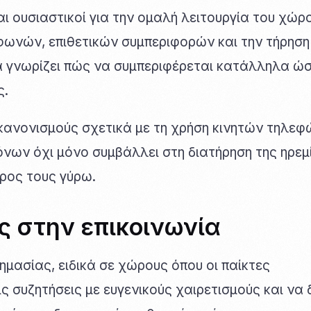
ι ουσιαστικοί για την ομαλή λειτουργία του χώρο
φωνών, επιθετικών συμπεριφορών και την τήρηση
να γνωρίζει πώς να συμπεριφέρεται κατάλληλα ώ
ς.
ς κανονισμούς σχετικά με τη χρήση κινητών τηλε
ων όχι μόνο συμβάλλει στη διατήρηση της ηρεμ
προς τους γύρω.
ς στην επικοινωνία
σημασίας, ειδικά σε χώρους όπου οι παίκτες
ις συζητήσεις με ευγενικούς χαιρετισμούς και να 