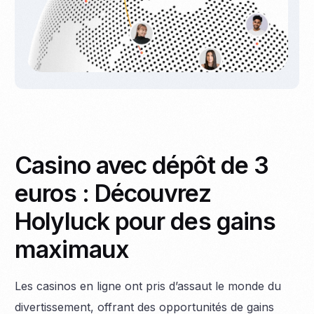
Casino avec dépôt de 3
euros : Découvrez
Holyluck pour des gains
maximaux
Les casinos en ligne ont pris d’assaut le monde du
divertissement, offrant des opportunités de gains