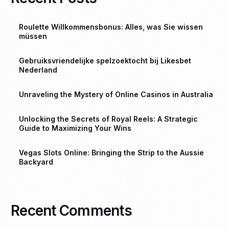
Roulette Willkommensbonus: Alles, was Sie wissen
müssen
Gebruiksvriendelijke spelzoektocht bij Likesbet
Nederland
Unraveling the Mystery of Online Casinos in Australia
Unlocking the Secrets of Royal Reels: A Strategic
Guide to Maximizing Your Wins
Vegas Slots Online: Bringing the Strip to the Aussie
Backyard
Recent Comments