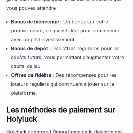
vous pouvez attendre :
Bonus de bienvenue :
Un bonus sur votre
premier dépôt, ce qui est idéal pour commencer
avec un petit investissement.
Bonus de dépôt :
Des offres régulières pour les
dépôts futurs, vous permettant d’augmenter votre
capital de jeu.
Offres de fidélité :
Des récompenses pour les
joueurs réguliers qui continuent à jouer sur la
plateforme.
Les méthodes de paiement sur
Holyluck
Holyluck comprend l’importance de la flexibilité des