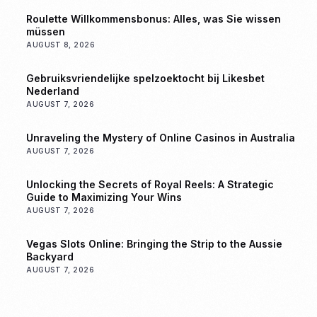
Roulette Willkommensbonus: Alles, was Sie wissen
müssen
AUGUST 8, 2026
Gebruiksvriendelijke spelzoektocht bij Likesbet
Nederland
AUGUST 7, 2026
Unraveling the Mystery of Online Casinos in Australia
AUGUST 7, 2026
Unlocking the Secrets of Royal Reels: A Strategic
Guide to Maximizing Your Wins
AUGUST 7, 2026
Vegas Slots Online: Bringing the Strip to the Aussie
Backyard
AUGUST 7, 2026