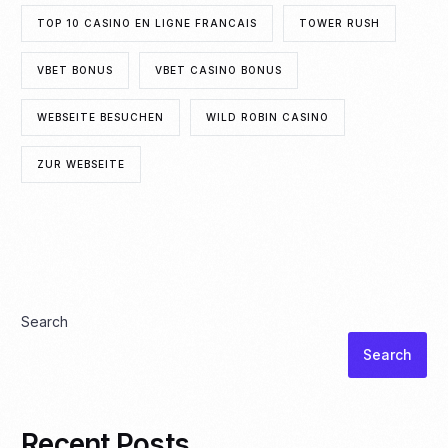
TOP 10 CASINO EN LIGNE FRANCAIS
TOWER RUSH
VBET BONUS
VBET CASINO BONUS
WEBSEITE BESUCHEN
WILD ROBIN CASINO
ZUR WEBSEITE
Search
Search
Recent Posts