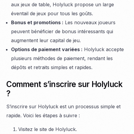
aux jeux de table, Holyluck propose un large
éventail de jeux pour tous les goûts.
Bonus et promotions :
Les nouveaux joueurs
peuvent bénéficier de bonus intéressants qui
augmentent leur capital de jeu.
Options de paiement variées :
Holyluck accepte
plusieurs méthodes de paiement, rendant les
dépôts et retraits simples et rapides.
Comment s’inscrire sur Holyluck
?
S’inscrire sur Holyluck est un processus simple et
rapide. Voici les étapes à suivre :
Visitez le site de Holyluck.