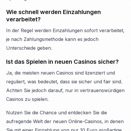
Wie schnell werden Einzahlungen
verarbeitet?
In der Regel werden Einzahlungen sofort verarbeitet,
je nach Zahlungsmethode kann es jedoch
Unterschiede geben.
Ist das Spielen in neuen Casinos sicher?
Ja, die meisten neuen Casinos sind lizenziert und
reguliert, was bedeutet, dass sie sicher und fair sind.
Achten Sie jedoch darauf, nur in vertrauenswürdigen
Casinos zu spielen.
Nutzen Sie die Chance und entdecken Sie die
aufregende Welt der neuen Online-Casinos, in denen
Sie mit einer Einzahlung von nur 10 Euro großartige