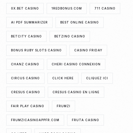
0X.BET CASINO
1REDBONUS.COM
711 CASINO
AI PDF SUMMARIZER
BEST ONLINE CASINO
BETCITY CASINO
BETZINO CASINO
BONUS RUBY SLOTS CASINO
CASINO FRIDAY
CHANZ CASINO
CHERI CASINO CONNEXION
CIRCUS CASINO
CLICK HERE
CLIQUEZ ICI
CRESUS CASINO
CRESUS CASINO EN LIGNE
FAIR PLAY CASINO
FRUMZI
FRUMZICASINOAPPFR.COM
FRUTA CASINO