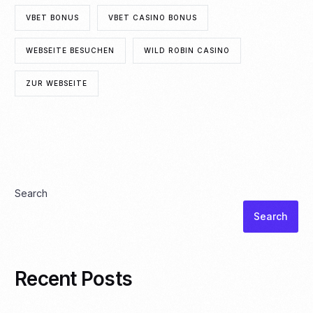
VBET BONUS
VBET CASINO BONUS
WEBSEITE BESUCHEN
WILD ROBIN CASINO
ZUR WEBSEITE
Search
Search
Recent Posts