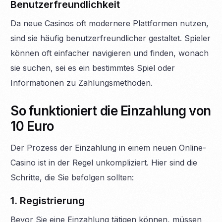
Benutzerfreundlichkeit
Da neue Casinos oft modernere Plattformen nutzen,
sind sie häufig benutzerfreundlicher gestaltet. Spieler
können oft einfacher navigieren und finden, wonach
sie suchen, sei es ein bestimmtes Spiel oder
Informationen zu Zahlungsmethoden.
So funktioniert die Einzahlung von
10 Euro
Der Prozess der Einzahlung in einem neuen Online-
Casino ist in der Regel unkompliziert. Hier sind die
Schritte, die Sie befolgen sollten:
1. Registrierung
Bevor Sie eine Einzahlung tätigen können, müssen