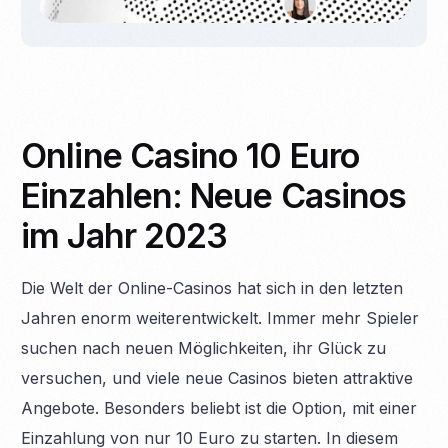
Online Casino 10 Euro
Einzahlen: Neue Casinos
im Jahr 2023
Die Welt der Online-Casinos hat sich in den letzten
Jahren enorm weiterentwickelt. Immer mehr Spieler
suchen nach neuen Möglichkeiten, ihr Glück zu
versuchen, und viele neue Casinos bieten attraktive
Angebote. Besonders beliebt ist die Option, mit einer
Einzahlung von nur 10 Euro zu starten. In diesem