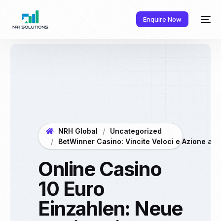
Enquire Now
NRH Global
Uncategorized
BetWinner Casino: Vincite Veloci e Azione alle 
Online Casino
10 Euro
Einzahlen: Neue