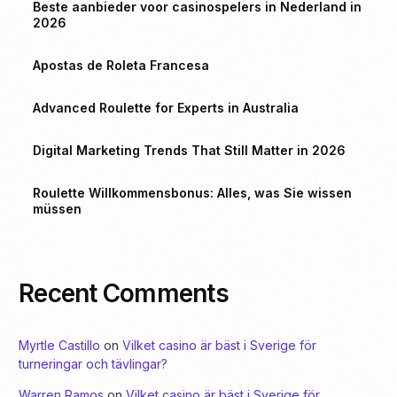
Beste aanbieder voor casinospelers in Nederland in
2026
Apostas de Roleta Francesa
Advanced Roulette for Experts in Australia
Digital Marketing Trends That Still Matter in 2026
Roulette Willkommensbonus: Alles, was Sie wissen
müssen
Recent Comments
Myrtle Castillo
on
Vilket casino är bäst i Sverige för
turneringar och tävlingar?
Warren Ramos
on
Vilket casino är bäst i Sverige för