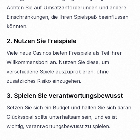
Achten Sie auf Umsatzanforderungen und andere
Einschränkungen, die Ihren Spielspaß beeinflussen
könnten.
2. Nutzen Sie Freispiele
Viele neue Casinos bieten Freispiele als Teil ihrer
Willkommensboni an. Nutzen Sie diese, um
verschiedene Spiele auszuprobieren, ohne
zusätzliches Risiko einzugehen.
3. Spielen Sie verantwortungsbewusst
Setzen Sie sich ein Budget und halten Sie sich daran.
Glücksspiel sollte unterhaltsam sein, und es ist
wichtig, verantwortungsbewusst zu spielen.