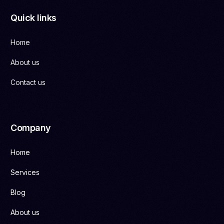
Quick links
Home
About us
Contact us
Company
Home
Services
Blog
About us