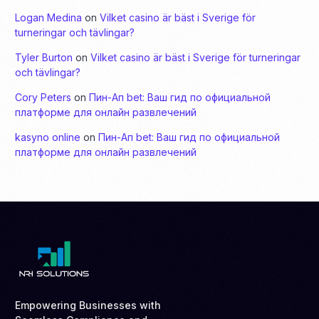
Logan Medina
on
Vilket casino är bäst i Sverige för
turneringar och tävlingar?
Tyler Burton
on
Vilket casino är bäst i Sverige för turneringar
och tävlingar?
Cory Peters
on
Пин-Ап bet: Ваш гид по официальной
платформе для онлайн развлечений
kasyno online
on
Пин-Ап bet: Ваш гид по официальной
платформе для онлайн развлечений
Empowering Businesses with